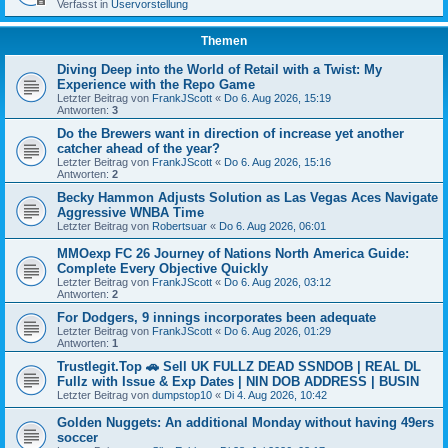
Verfasst in
Uservorstellung
Themen
Diving Deep into the World of Retail with a Twist: My
Experience with the Repo Game
Letzter Beitrag von
FrankJScott
«
Do 6. Aug 2026, 15:19
Antworten:
3
Do the Brewers want in direction of increase yet another
catcher ahead of the year?
Letzter Beitrag von
FrankJScott
«
Do 6. Aug 2026, 15:16
Antworten:
2
Becky Hammon Adjusts Solution as Las Vegas Aces Navigate
Aggressive WNBA Time
Letzter Beitrag von
Robertsuar
«
Do 6. Aug 2026, 06:01
MMOexp FC 26 Journey of Nations North America Guide:
Complete Every Objective Quickly
Letzter Beitrag von
FrankJScott
«
Do 6. Aug 2026, 03:12
Antworten:
2
For Dodgers, 9 innings incorporates been adequate
Letzter Beitrag von
FrankJScott
«
Do 6. Aug 2026, 01:29
Antworten:
1
Trustlegit.Top 🚗 Sell UK FULLZ DEAD SSNDOB | REAL DL
Fullz with Issue & Exp Dates | NIN DOB ADDRESS | BUSIN
Letzter Beitrag von
dumpstop10
«
Di 4. Aug 2026, 10:42
Golden Nuggets: An additional Monday without having 49ers
soccer