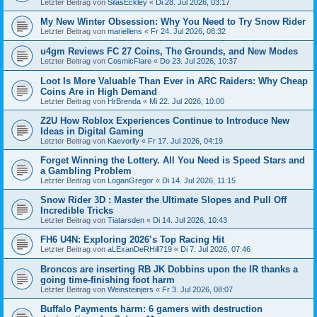
Letzter Beitrag von
SilasEckley
«
Di 28. Jul 2026, 03:17
My New Winter Obsession: Why You Need to Try Snow Rider
Letzter Beitrag von
mariellens
«
Fr 24. Jul 2026, 08:32
u4gm Reviews FC 27 Coins, The Grounds, and New Modes
Letzter Beitrag von
CosmicFlare
«
Do 23. Jul 2026, 10:37
Loot Is More Valuable Than Ever in ARC Raiders: Why Cheap
Coins Are in High Demand
Letzter Beitrag von
HrBrenda
«
Mi 22. Jul 2026, 10:00
Z2U How Roblox Experiences Continue to Introduce New
Ideas in Digital Gaming
Letzter Beitrag von
Kaevorlly
«
Fr 17. Jul 2026, 04:19
Forget Winning the Lottery. All You Need is Speed Stars and
a Gambling Problem
Letzter Beitrag von
LoganGregor
«
Di 14. Jul 2026, 11:15
Snow Rider 3D : Master the Ultimate Slopes and Pull Off
Incredible Tricks
Letzter Beitrag von
Tiatarsden
«
Di 14. Jul 2026, 10:43
FH6 U4N: Exploring 2026’s Top Racing Hit
Letzter Beitrag von
aLExanDeRHill719
«
Di 7. Jul 2026, 07:46
Broncos are inserting RB JK Dobbins upon the IR thanks a
going time-finishing foot harm
Letzter Beitrag von
Weinsteinjers
«
Fr 3. Jul 2026, 08:07
Buffalo Payments harm: 6 gamers with destruction