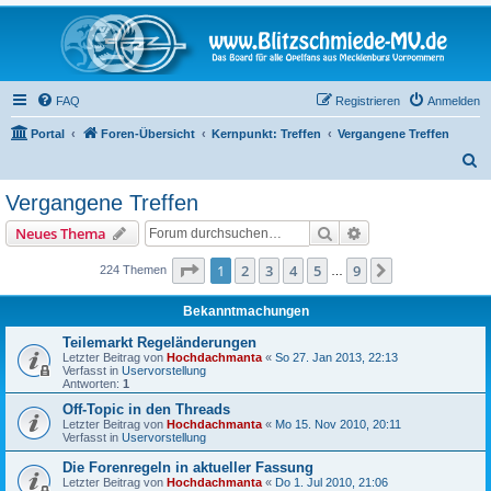
FAQ
Registrieren
Anmelden
Portal
Foren-Übersicht
Kernpunkt: Treffen
Vergangene Treffen
S
u
Vergangene Treffen
c
Suche
Erweiterte Suche
Neues Thema
h
e
Seite
1
von
9
1
2
3
4
5
9
Nächste
224 Themen
…
Bekanntmachungen
Teilemarkt Regeländerungen
Letzter Beitrag von
Hochdachmanta
«
So 27. Jan 2013, 22:13
Verfasst in
Uservorstellung
Antworten:
1
Off-Topic in den Threads
Letzter Beitrag von
Hochdachmanta
«
Mo 15. Nov 2010, 20:11
Verfasst in
Uservorstellung
Die Forenregeln in aktueller Fassung
Letzter Beitrag von
Hochdachmanta
«
Do 1. Jul 2010, 21:06