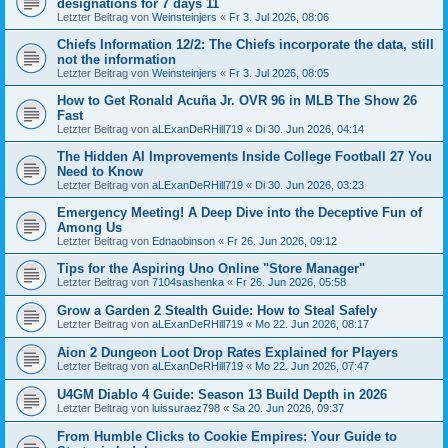
designations for 7 days 11
Letzter Beitrag von
Weinsteinjers
«
Fr 3. Jul 2026, 08:06
Chiefs Information 12/2: The Chiefs incorporate the data, still
not the information
Letzter Beitrag von
Weinsteinjers
«
Fr 3. Jul 2026, 08:05
How to Get Ronald Acuña Jr. OVR 96 in MLB The Show 26
Fast
Letzter Beitrag von
aLExanDeRHill719
«
Di 30. Jun 2026, 04:14
The Hidden AI Improvements Inside College Football 27 You
Need to Know
Letzter Beitrag von
aLExanDeRHill719
«
Di 30. Jun 2026, 03:23
Emergency Meeting! A Deep Dive into the Deceptive Fun of
Among Us
Letzter Beitrag von
Ednaobinson
«
Fr 26. Jun 2026, 09:12
Tips for the Aspiring Uno Online "Store Manager"
Letzter Beitrag von
7104sashenka
«
Fr 26. Jun 2026, 05:58
Grow a Garden 2 Stealth Guide: How to Steal Safely
Letzter Beitrag von
aLExanDeRHill719
«
Mo 22. Jun 2026, 08:17
Aion 2 Dungeon Loot Drop Rates Explained for Players
Letzter Beitrag von
aLExanDeRHill719
«
Mo 22. Jun 2026, 07:47
U4GM Diablo 4 Guide: Season 13 Build Depth in 2026
Letzter Beitrag von
luissuraez798
«
Sa 20. Jun 2026, 09:37
From Humble Clicks to Cookie Empires: Your Guide to