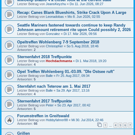
Letzter Beitrag von
JeansKeyzhu
«
Do 11. Jun 2026, 08:27
Recap: Canes Blank Blueshirts, Strike Crack Upon A Large
Letzter Beitrag von
Leonadobas
«
Mo 8. Jun 2026, 02:55
Seattle Mariners fastened towards continue to keep Randy
Johnson amount retirement rite upon Could possibly 2, 2026
Letzter Beitrag von
Gonzalez
«
Di 17. Mär 2026, 09:56
Opeltreffen Wohlenberg 7-9 September 2018
Letzter Beitrag von
Christopher
«
So 5. Aug 2018, 18:46
Antworten:
2
Sternenfahrt 2018 Treffpunkte
Letzter Beitrag von
Hochdachmanta
«
Di 1. Mai 2018, 19:20
Antworten:
4
Opel Treffen Wohlenberg 01.-03.09. "DIe Ostsee ruft"
Letzter Beitrag von
Balle
«
Fr 25. Aug 2017, 09:34
Antworten:
5
Sternfahrt nach Teterow am 1. Mai 2017
Letzter Beitrag von
Balle
«
Sa 29. Apr 2017, 13:16
Antworten:
4
Sternenfahrt 2017 Treffpunkte
Letzter Beitrag von
Peter
«
So 23. Apr 2017, 00:42
Antworten:
5
Forumstreffen in Greifswald
Letzter Beitrag von
Hobbyfahrer88
«
Mi 30. Jul 2014, 22:46
Antworten:
66
1
4
5
6
7
…
Grillen