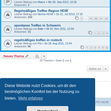
Letzter Beitrag von
Matze
«
Mo 30. Sep 2013, 10:26
Antworten:
3
Regelmäßiges Treffen Region HGW
Letzter Beitrag von
Vectra-HGW
«
So 21. Jul 2013, 17:25
Antworten:
210
1
19
20
21
22
…
spontanes Treffen in Schwerin
Letzter Beitrag von
Balle
«
Mi 16. Nov 2011, 12:59
Antworten:
31
1
2
3
4
regelmäßiges treffen in rostock
Letzter Beitrag von
Flo
«
So 28. Aug 2011, 13:44
Antworten:
56
1
2
3
4
5
6
Neues Thema
20 Themen • Seite
1
von
1
Gehe zu
BERECHTIGUNGEN IN DIESEM FORUM
Du darfst
keine
neuen Themen in diesem Forum erstellen.
Diese Website nutzt Cookies, um dir den
Du darfst
keine
Antworten zu Themen in diesem Forum erstellen.
bestmöglichen Komfort bei der Nutzung zu
Du darfst deine Beiträge in diesem Forum
nicht
ändern.
Du darfst deine Beiträge in diesem Forum
nicht
löschen.
bieten.
Mehr erfahren
Portal
Foren-Übersicht
Alle Zeiten sind
UTC+02:00
Powered by
phpBB
® Forum Software © phpBB Limited