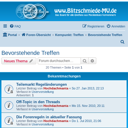
FAQ
Registrieren
Anmelden
Portal
Foren-Übersicht
Kernpunkt: Treffen
Bevorstehende Treffen
S
u
Bevorstehende Treffen
c
Suche
Erweiterte Suche
Neues Thema
h
20 Themen • Seite
1
von
1
e
Bekanntmachungen
Teilemarkt Regeländerungen
Letzter Beitrag von
Hochdachmanta
«
So 27. Jan 2013, 22:13
Verfasst in
Uservorstellung
Antworten:
1
Off-Topic in den Threads
Letzter Beitrag von
Hochdachmanta
«
Mo 15. Nov 2010, 20:11
Verfasst in
Uservorstellung
Die Forenregeln in aktueller Fassung
Letzter Beitrag von
Hochdachmanta
«
Do 1. Jul 2010, 21:06
Verfasst in
Uservorstellung