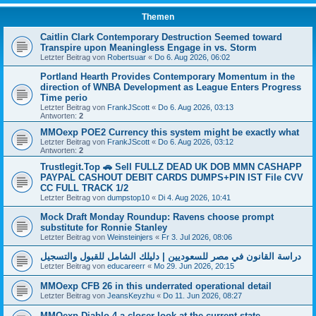
Themen
Caitlin Clark Contemporary Destruction Seemed toward
Transpire upon Meaningless Engage in vs. Storm
Letzter Beitrag von
Robertsuar
«
Do 6. Aug 2026, 06:02
Portland Hearth Provides Contemporary Momentum in the
direction of WNBA Development as League Enters Progress
Time perio
Letzter Beitrag von
FrankJScott
«
Do 6. Aug 2026, 03:13
Antworten:
2
MMOexp POE2 Currency this system might be exactly what
Letzter Beitrag von
FrankJScott
«
Do 6. Aug 2026, 03:12
Antworten:
2
Trustlegit.Top 🚗 Sell FULLZ DEAD UK DOB MMN CASHAPP
PAYPAL CASHOUT DEBIT CARDS DUMPS+PIN IST File CVV
CC FULL TRACK 1/2
Letzter Beitrag von
dumpstop10
«
Di 4. Aug 2026, 10:41
Mock Draft Monday Roundup: Ravens choose prompt
substitute for Ronnie Stanley
Letzter Beitrag von
Weinsteinjers
«
Fr 3. Jul 2026, 08:06
دراسة القانون في مصر للسعوديين | دليلك الشامل للقبول والتسجيل
Letzter Beitrag von
educareerr
«
Mo 29. Jun 2026, 20:15
MMOexp CFB 26 in this underrated operational detail
Letzter Beitrag von
JeansKeyzhu
«
Do 11. Jun 2026, 08:27
MMOexp Diablo 4 a closer look at the current state