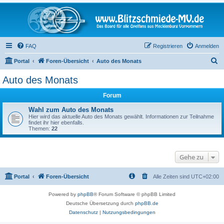
FAQ
Registrieren
Anmelden
S
Portal
Foren-Übersicht
Auto des Monats
u
Auto des Monats
c
Forum
h
e
Wahl zum Auto des Monats
Hier wird das aktuelle Auto des Monats gewählt. Informationen zur Teilnahme
findet ihr hier ebenfalls.
Themen:
22
Gehe zu
Portal
Foren-Übersicht
Alle Zeiten sind
UTC+02:00
Powered by
phpBB
® Forum Software © phpBB Limited
Deutsche Übersetzung durch
phpBB.de
Datenschutz
|
Nutzungsbedingungen