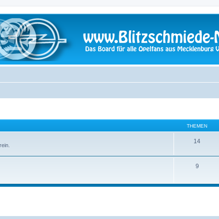
THEMEN
14
ein.
9