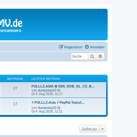
Registrieren
Anmelden
Suche
Erweiterte Suche
BEITRÄGE
LETZTER BEITRAG
FULLLZ.ASIA ✿ SSN_DOB_DL_CS_B…
27
N
von
dumpstop10
e
Di 4. Aug 2026, 11:17
u
e
⚡ FULLLZ.Asia ⚡ PayPal Transf…
17
s
N
von
dumpstop10
t
e
Di 4. Aug 2026, 11:11
e
u
r
e
B
s
e
t
i
Gehe zu
e
t
r
r
B