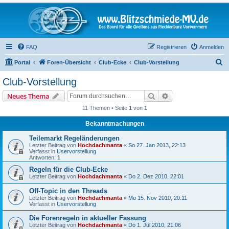
FAQ
Registrieren
Anmelden
S
Portal
Foren-Übersicht
Club-Ecke
Club-Vorstellung
u
Club-Vorstellung
c
Suche
Erweiterte Suche
Neues Thema
h
11 Themen • Seite
1
von
1
e
Bekanntmachungen
Teilemarkt Regeländerungen
Letzter Beitrag von
Hochdachmanta
«
So 27. Jan 2013, 22:13
Verfasst in
Uservorstellung
Antworten:
1
Regeln für die Club-Ecke
Letzter Beitrag von
Hochdachmanta
«
Do 2. Dez 2010, 22:01
Off-Topic in den Threads
Letzter Beitrag von
Hochdachmanta
«
Mo 15. Nov 2010, 20:11
Verfasst in
Uservorstellung
Die Forenregeln in aktueller Fassung
Letzter Beitrag von
Hochdachmanta
«
Do 1. Jul 2010, 21:06