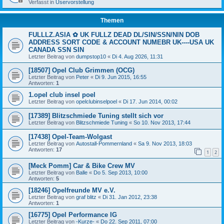
Verfasst in
Uservorstellung
Themen
FULLLZ.ASIA ✿ UK FULLZ DEAD DL/SIN/SSN/NIN DOB
ADDRESS SORT CODE & ACCOUNT NUMEBR UK----USA UK
CANADA SSN SIN
Letzter Beitrag von
dumpstop10
«
Di 4. Aug 2026, 11:31
[18507] Opel Club Grimmen (OCG)
Letzter Beitrag von
Peter
«
Di 9. Jun 2015, 16:55
Antworten:
1
1.opel club insel poel
Letzter Beitrag von
opelclubinselpoel
«
Di 17. Jun 2014, 00:02
[17389] Blitzschmiede Tuning stellt sich vor
Letzter Beitrag von
Blitzschmiede Tuning
«
So 10. Nov 2013, 17:44
[17438] Opel-Team-Wolgast
Letzter Beitrag von
Autostall-Pommernland
«
Sa 9. Nov 2013, 18:03
Antworten:
17
1
2
[Meck Pomm] Car & Bike Crew MV
Letzter Beitrag von
Balle
«
Do 5. Sep 2013, 10:00
Antworten:
5
[18246] Opelfreunde MV e.V.
Letzter Beitrag von
graf blitz
«
Di 31. Jan 2012, 23:38
Antworten:
1
[16775] Opel Performance IG
Letzter Beitrag von
-Kurze-
«
Do 22. Sep 2011, 07:00