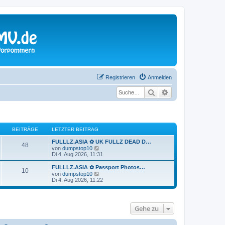
Registrieren
Anmelden
Suche
Erweiterte Suche
BEITRÄGE
LETZTER BEITRAG
FULLLZ.ASIA ✿ UK FULLZ DEAD D…
48
N
von
dumpstop10
e
Di 4. Aug 2026, 11:31
u
e
FULLLZ.ASIA ✿ Passport Photos…
10
s
N
von
dumpstop10
t
e
Di 4. Aug 2026, 11:22
e
u
r
e
B
s
e
t
Gehe zu
i
e
t
r
r
B