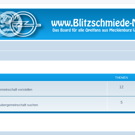
THEMEN
12
emeinschaft vorstellen
5
raubergemeinschaft suchen