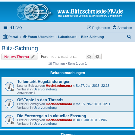
FAQ
Registrieren
Anmelden
S
Portal
Foren-Übersicht
Laberboard
Blitz-Sichtung
u
Blitz-Sichtung
c
Suche
Erweiterte Suche
Neues Thema
h
16 Themen • Seite
1
von
1
e
Bekanntmachungen
Teilemarkt Regeländerungen
Letzter Beitrag von
Hochdachmanta
«
So 27. Jan 2013, 22:13
Verfasst in
Uservorstellung
Antworten:
1
Off-Topic in den Threads
Letzter Beitrag von
Hochdachmanta
«
Mo 15. Nov 2010, 20:11
Verfasst in
Uservorstellung
Die Forenregeln in aktueller Fassung
Letzter Beitrag von
Hochdachmanta
«
Do 1. Jul 2010, 21:06
Verfasst in
Uservorstellung
Themen