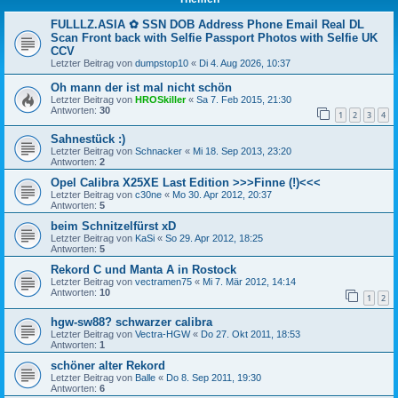
FULLLZ.ASIA ✿ SSN DOB Address Phone Email Real DL
Scan Front back with Selfie Passport Photos with Selfie UK
CCV
Letzter Beitrag von
dumpstop10
«
Di 4. Aug 2026, 10:37
Oh mann der ist mal nicht schön
Letzter Beitrag von
HROSkiller
«
Sa 7. Feb 2015, 21:30
Antworten:
30
1
2
3
4
Sahnestück :)
Letzter Beitrag von
Schnacker
«
Mi 18. Sep 2013, 23:20
Antworten:
2
Opel Calibra X25XE Last Edition >>>Finne (!)<<<
Letzter Beitrag von
c30ne
«
Mo 30. Apr 2012, 20:37
Antworten:
5
beim Schnitzelfürst xD
Letzter Beitrag von
KaSi
«
So 29. Apr 2012, 18:25
Antworten:
5
Rekord C und Manta A in Rostock
Letzter Beitrag von
vectramen75
«
Mi 7. Mär 2012, 14:14
Antworten:
10
1
2
hgw-sw88? schwarzer calibra
Letzter Beitrag von
Vectra-HGW
«
Do 27. Okt 2011, 18:53
Antworten:
1
schöner alter Rekord
Letzter Beitrag von
Balle
«
Do 8. Sep 2011, 19:30
Antworten:
6