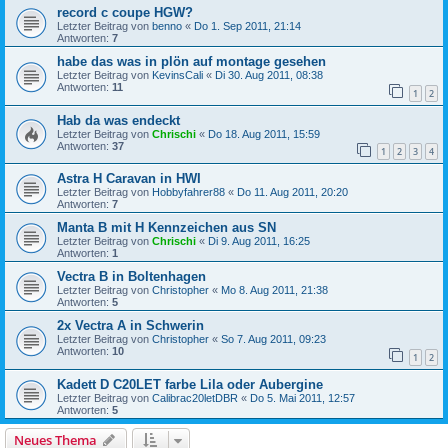
record c coupe HGW?
Letzter Beitrag von
benno
«
Do 1. Sep 2011, 21:14
Antworten:
7
habe das was in plön auf montage gesehen
Letzter Beitrag von
KevinsCali
«
Di 30. Aug 2011, 08:38
Antworten:
11
1
2
Hab da was endeckt
Letzter Beitrag von
Chrischi
«
Do 18. Aug 2011, 15:59
Antworten:
37
1
2
3
4
Astra H Caravan in HWI
Letzter Beitrag von
Hobbyfahrer88
«
Do 11. Aug 2011, 20:20
Antworten:
7
Manta B mit H Kennzeichen aus SN
Letzter Beitrag von
Chrischi
«
Di 9. Aug 2011, 16:25
Antworten:
1
Vectra B in Boltenhagen
Letzter Beitrag von
Christopher
«
Mo 8. Aug 2011, 21:38
Antworten:
5
2x Vectra A in Schwerin
Letzter Beitrag von
Christopher
«
So 7. Aug 2011, 09:23
Antworten:
10
1
2
Kadett D C20LET farbe Lila oder Aubergine
Letzter Beitrag von
Calibrac20letDBR
«
Do 5. Mai 2011, 12:57
Antworten:
5
Neues Thema