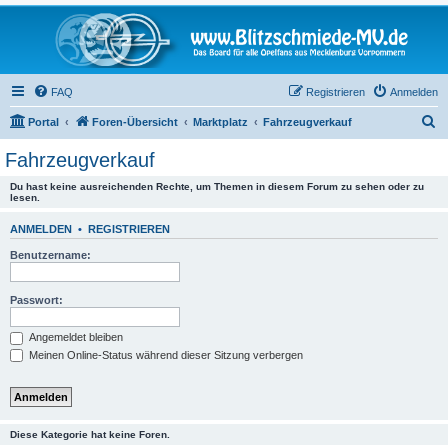
FAQ
Registrieren
Anmelden
S
Portal
Foren-Übersicht
Marktplatz
Fahrzeugverkauf
u
Fahrzeugverkauf
c
Du hast keine ausreichenden Rechte, um Themen in diesem Forum zu sehen oder zu
h
lesen.
e
ANMELDEN
•
REGISTRIEREN
Benutzername:
Passwort:
Angemeldet bleiben
Meinen Online-Status während dieser Sitzung verbergen
Diese Kategorie hat keine Foren.