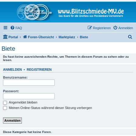
FAQ
Registrieren
Anmelden
S
Portal
Foren-Übersicht
Marktplatz
Biete
u
Biete
c
Du hast keine ausreichenden Rechte, um Themen in diesem Forum zu sehen oder zu
h
lesen.
e
ANMELDEN
•
REGISTRIEREN
Benutzername:
Passwort:
Angemeldet bleiben
Meinen Online-Status während dieser Sitzung verbergen
Diese Kategorie hat keine Foren.