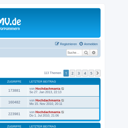
Registrieren
Anmelden
Suche
Erweiterte Suche
1
2
3
4
5
Nächste
113 Themen
ZUGRIFFE
LETZTER BEITRAG
von
Hochdachmanta
173881
So 27. Jan 2013, 22:13
von
Hochdachmanta
160482
Mo 15. Nov 2010, 20:11
von
Hochdachmanta
223981
Do 1. Jul 2010, 21:06
ZUGRIFFE
LETZTER BEITRAG