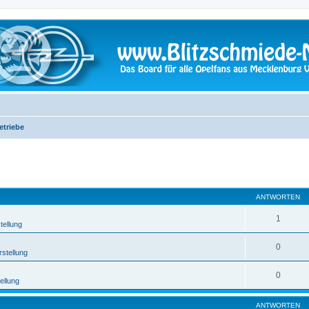
etriebe
iterte Suche
ANTWORTEN
1
tellung
0
stellung
0
ellung
ANTWORTEN