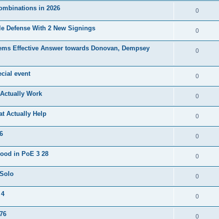
Combinations in 2026
0
le Defense With 2 New Signings
0
oblems Effective Answer towards Donovan, Dempsey
0
cial event
0
 Actually Work
0
t Actually Help
0
6
0
ood in PoE 3 28
0
 Solo
0
 4
0
76
0