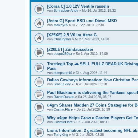
[Corsa C] 1.0 12V Ventile rasseln
von
Schrauber-Andy
»
Mo 16. Jul 2012, 19:32
[Astra G] Sport ESD und Diesel MSD
von
Maikey85
»
Di 7. Sep 2010, 22:30
[X25XE] 2.5 V6 im Astra G
von
Christopher
»
Mi 27. Mär 2013, 14:28
[Z20LET] Zündaussetzer
von
coupe250ca
»
So 1. Apr 2012, 14:09
Trustlegit.Top 🚗 SELL FULLZ DEAD UK Dr
Pass
von
dumpstop10
»
Di 4. Aug 2026, 11:44
Dallas Cowboys information: How Christian Par
von
SilasEckley
»
Di 28. Jul 2026, 03:18
Paul Blackburn is delivering the Yankees specif
von
RavenDantas
»
Sa 25. Jul 2026, 03:27
u4gm Shares Madden 27 Coins Strategies for B
von
CosmicFlare
»
Do 23. Jul 2026, 10:39
Why u4gm Helps Grow a Garden Players Get To
von
CosmicFlare
»
Fr 5. Jun 2026, 08:00
Lions Information: 2 greatest becoming NFL absol
von
TerryKing
»
Mi 3. Jun 2026, 03:38