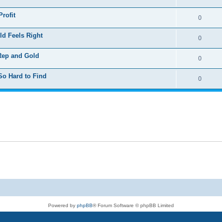
rofit
0
ld Feels Right
0
 Rep and Gold
0
So Hard to Find
0
Powered by
phpBB
® Forum Software © phpBB Limited
Deutsche Übersetzung durch
phpBB.de