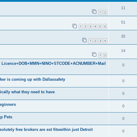
11
1
2
51
1
2
3
4
5
6
35
1
2
3
4
14
1
2
iving Licence+DOB+MMN+NINO+STCODE+ACNUMBER+Mail
0
ker is coming up with Dallassafety
0
ically what they need to have
0
eginners
0
p Pets
0
utely free brokers are est fitswithin just Detroit
0