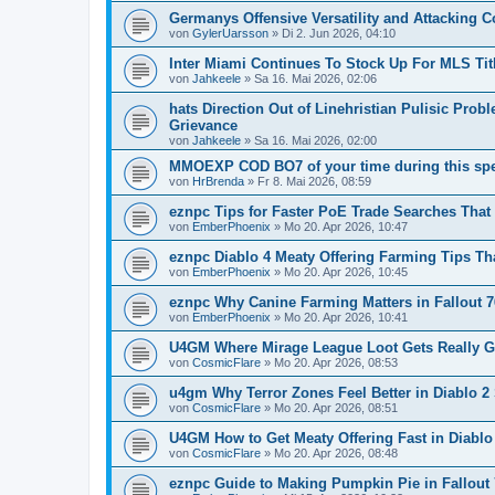
Germanys Offensive Versatility and Attacking 
von
GylerUarsson
»
Di 2. Jun 2026, 04:10
Inter Miami Continues To Stock Up For MLS Tit
von
Jahkeele
»
Sa 16. Mai 2026, 02:06
hats Direction Out of Linehristian Pulisic Pr
Grievance
von
Jahkeele
»
Sa 16. Mai 2026, 02:00
MMOEXP COD BO7 of your time during this spe
von
HrBrenda
»
Fr 8. Mai 2026, 08:59
eznpc Tips for Faster PoE Trade Searches That
von
EmberPhoenix
»
Mo 20. Apr 2026, 10:47
eznpc Diablo 4 Meaty Offering Farming Tips Tha
von
EmberPhoenix
»
Mo 20. Apr 2026, 10:45
eznpc Why Canine Farming Matters in Fallout 7
von
EmberPhoenix
»
Mo 20. Apr 2026, 10:41
U4GM Where Mirage League Loot Gets Really G
von
CosmicFlare
»
Mo 20. Apr 2026, 08:53
u4gm Why Terror Zones Feel Better in Diablo 2
von
CosmicFlare
»
Mo 20. Apr 2026, 08:51
U4GM How to Get Meaty Offering Fast in Diablo
von
CosmicFlare
»
Mo 20. Apr 2026, 08:48
eznpc Guide to Making Pumpkin Pie in Fallout 