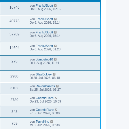
von
FrankJScott
16746
Do 6. Aug 2026, 15:16
von
FrankJScott
40773
Do 6. Aug 2026, 15:14
von
FrankJScott
57709
Do 6. Aug 2026, 15:14
von
FrankJScott
14694
Do 6. Aug 2026, 01:28
von
dumpstop10
278
Di 4. Aug 2026, 11:44
von
SilasEckley
2980
Di 28. Jul 2026, 03:18
von
RavenDantas
3102
Sa 25. Jul 2026, 03:27
von
CosmicFlare
2789
Do 23. Jul 2026, 10:39
von
CosmicFlare
848
Fr 5. Jun 2026, 08:00
von
TerryKing
759
Mi 3. Jun 2026, 03:38