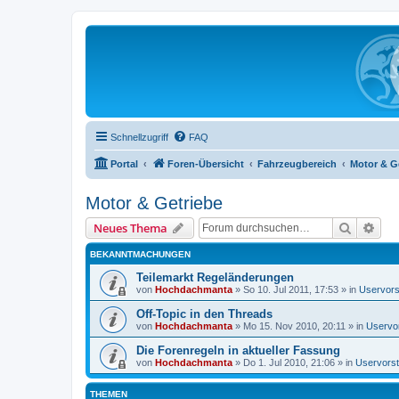
Schnellzugriff
FAQ
Portal
Foren-Übersicht
Fahrzeugbereich
Motor & G
Motor & Getriebe
Suche
Erwe
Neues Thema
BEKANNTMACHUNGEN
Teilemarkt Regeländerungen
von
Hochdachmanta
»
So 10. Jul 2011, 17:53
» in
Uservors
Off-Topic in den Threads
von
Hochdachmanta
»
Mo 15. Nov 2010, 20:11
» in
Uservor
Die Forenregeln in aktueller Fassung
von
Hochdachmanta
»
Do 1. Jul 2010, 21:06
» in
Uservorst
THEMEN