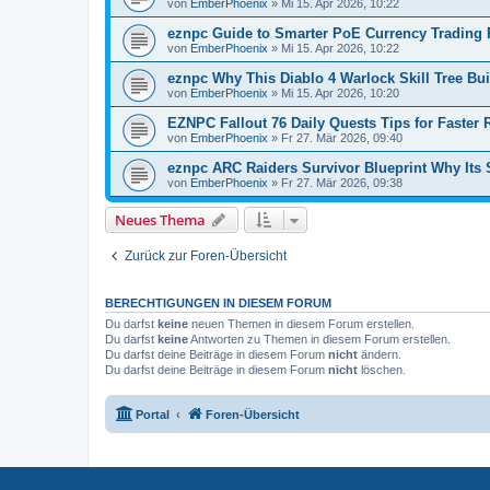
von
EmberPhoenix
»
Mi 15. Apr 2026, 10:22
eznpc Guide to Smarter PoE Currency Trading P
von
EmberPhoenix
»
Mi 15. Apr 2026, 10:22
eznpc Why This Diablo 4 Warlock Skill Tree Bui
von
EmberPhoenix
»
Mi 15. Apr 2026, 10:20
EZNPC Fallout 76 Daily Quests Tips for Faster
von
EmberPhoenix
»
Fr 27. Mär 2026, 09:40
eznpc ARC Raiders Survivor Blueprint Why Its 
von
EmberPhoenix
»
Fr 27. Mär 2026, 09:38
Neues Thema
Zurück zur Foren-Übersicht
BERECHTIGUNGEN IN DIESEM FORUM
Du darfst
keine
neuen Themen in diesem Forum erstellen.
Du darfst
keine
Antworten zu Themen in diesem Forum erstellen.
Du darfst deine Beiträge in diesem Forum
nicht
ändern.
Du darfst deine Beiträge in diesem Forum
nicht
löschen.
Portal
Foren-Übersicht