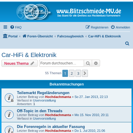
FAQ
Registrieren
Anmelden
Portal
Foren-Übersicht
Fahrzeugbereich
Car-HiFi & Elektronik
S
u
Car-HiFi & Elektronik
c
Suche
Erweiterte Suche
Neues Thema
h
e
1
2
3
Nächste
55 Themen
Bekanntmachungen
Teilemarkt Regeländerungen
Letzter Beitrag von
Hochdachmanta
«
So 27. Jan 2013, 22:13
Verfasst in
Uservorstellung
Antworten:
1
Off-Topic in den Threads
Letzter Beitrag von
Hochdachmanta
«
Mo 15. Nov 2010, 20:11
Verfasst in
Uservorstellung
Die Forenregeln in aktueller Fassung
Letzter Beitrag von
Hochdachmanta
«
Do 1. Jul 2010, 21:06