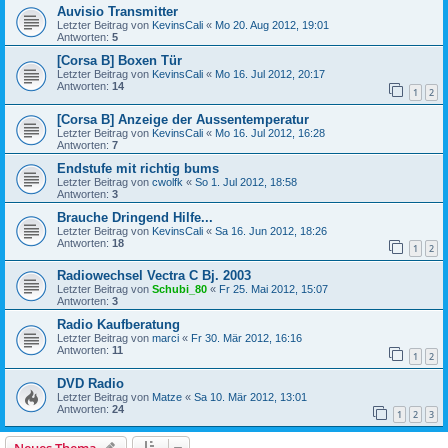
Auvisio Transmitter
Letzter Beitrag von
KevinsCali
«
Mo 20. Aug 2012, 19:01
Antworten:
5
[Corsa B] Boxen Tür
Letzter Beitrag von
KevinsCali
«
Mo 16. Jul 2012, 20:17
Antworten:
14
1
2
[Corsa B] Anzeige der Aussentemperatur
Letzter Beitrag von
KevinsCali
«
Mo 16. Jul 2012, 16:28
Antworten:
7
Endstufe mit richtig bums
Letzter Beitrag von
cwolfk
«
So 1. Jul 2012, 18:58
Antworten:
3
Brauche Dringend Hilfe...
Letzter Beitrag von
KevinsCali
«
Sa 16. Jun 2012, 18:26
Antworten:
18
1
2
Radiowechsel Vectra C Bj. 2003
Letzter Beitrag von
Schubi_80
«
Fr 25. Mai 2012, 15:07
Antworten:
3
Radio Kaufberatung
Letzter Beitrag von
marci
«
Fr 30. Mär 2012, 16:16
Antworten:
11
1
2
DVD Radio
Letzter Beitrag von
Matze
«
Sa 10. Mär 2012, 13:01
Antworten:
24
1
2
3