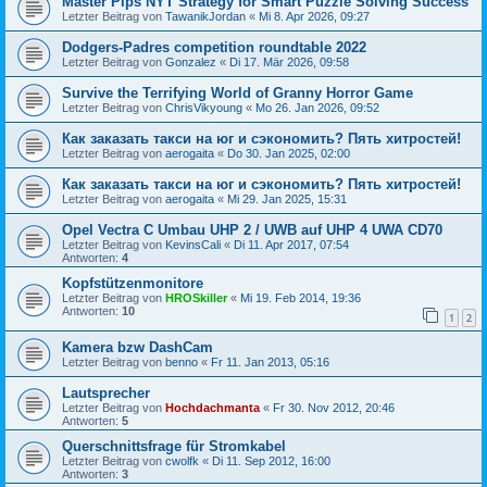
Master Pips NYT Strategy for Smart Puzzle Solving Success
Letzter Beitrag von
TawanikJordan
«
Mi 8. Apr 2026, 09:27
Dodgers-Padres competition roundtable 2022
Letzter Beitrag von
Gonzalez
«
Di 17. Mär 2026, 09:58
Survive the Terrifying World of Granny Horror Game
Letzter Beitrag von
ChrisVikyoung
«
Mo 26. Jan 2026, 09:52
Как заказать такси на юг и сэкономить? Пять хитростей!
Letzter Beitrag von
aerogaita
«
Do 30. Jan 2025, 02:00
Как заказать такси на юг и сэкономить? Пять хитростей!
Letzter Beitrag von
aerogaita
«
Mi 29. Jan 2025, 15:31
Opel Vectra C Umbau UHP 2 / UWB auf UHP 4 UWA CD70
Letzter Beitrag von
KevinsCali
«
Di 11. Apr 2017, 07:54
Antworten:
4
Kopfstützenmonitore
Letzter Beitrag von
HROSkiller
«
Mi 19. Feb 2014, 19:36
Antworten:
10
1
2
Kamera bzw DashCam
Letzter Beitrag von
benno
«
Fr 11. Jan 2013, 05:16
Lautsprecher
Letzter Beitrag von
Hochdachmanta
«
Fr 30. Nov 2012, 20:46
Antworten:
5
Querschnittsfrage für Stromkabel
Letzter Beitrag von
cwolfk
«
Di 11. Sep 2012, 16:00
Antworten:
3