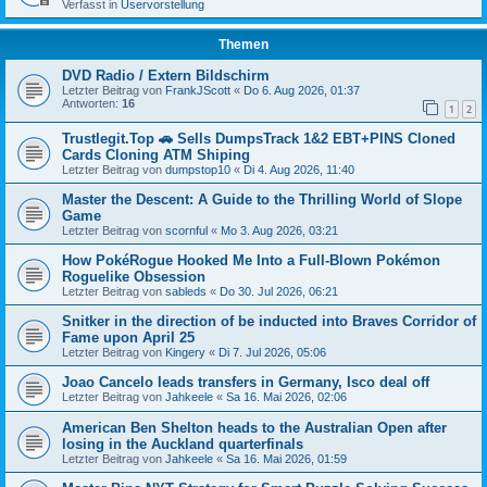
Verfasst in
Uservorstellung
Themen
DVD Radio / Extern Bildschirm
Letzter Beitrag von
FrankJScott
«
Do 6. Aug 2026, 01:37
Antworten:
16
1
2
Trustlegit.Top 🚗 Sells DumpsTrack 1&2 EBT+PINS Cloned
Cards Cloning ATM Shiping
Letzter Beitrag von
dumpstop10
«
Di 4. Aug 2026, 11:40
Master the Descent: A Guide to the Thrilling World of Slope
Game
Letzter Beitrag von
scornful
«
Mo 3. Aug 2026, 03:21
How PokéRogue Hooked Me Into a Full-Blown Pokémon
Roguelike Obsession
Letzter Beitrag von
sableds
«
Do 30. Jul 2026, 06:21
Snitker in the direction of be inducted into Braves Corridor of
Fame upon April 25
Letzter Beitrag von
Kingery
«
Di 7. Jul 2026, 05:06
Joao Cancelo leads transfers in Germany, Isco deal off
Letzter Beitrag von
Jahkeele
«
Sa 16. Mai 2026, 02:06
American Ben Shelton heads to the Australian Open after
losing in the Auckland quarterfinals
Letzter Beitrag von
Jahkeele
«
Sa 16. Mai 2026, 01:59