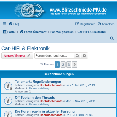
FAQ
Registrieren
Anmelden
Portal
Foren-Übersicht
Fahrzeugbereich
Car-HiFi & Elektronik
S
u
Car-HiFi & Elektronik
c
Suche
Erweiterte Suche
Neues Thema
h
e
1
2
3
Nächste
55 Themen
Bekanntmachungen
Teilemarkt Regeländerungen
Letzter Beitrag von
Hochdachmanta
«
So 27. Jan 2013, 22:13
Verfasst in
Uservorstellung
Antworten:
1
Off-Topic in den Threads
Letzter Beitrag von
Hochdachmanta
«
Mo 15. Nov 2010, 20:11
Verfasst in
Uservorstellung
Die Forenregeln in aktueller Fassung
Letzter Beitrag von
Hochdachmanta
«
Do 1. Jul 2010, 21:06