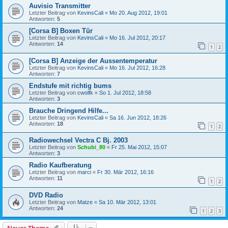
Auvisio Transmitter
Letzter Beitrag von
KevinsCali
«
Mo 20. Aug 2012, 19:01
Antworten:
5
[Corsa B] Boxen Tür
Letzter Beitrag von
KevinsCali
«
Mo 16. Jul 2012, 20:17
Antworten:
14
1
2
[Corsa B] Anzeige der Aussentemperatur
Letzter Beitrag von
KevinsCali
«
Mo 16. Jul 2012, 16:28
Antworten:
7
Endstufe mit richtig bums
Letzter Beitrag von
cwolfk
«
So 1. Jul 2012, 18:58
Antworten:
3
Brauche Dringend Hilfe...
Letzter Beitrag von
KevinsCali
«
Sa 16. Jun 2012, 18:26
Antworten:
18
1
2
Radiowechsel Vectra C Bj. 2003
Letzter Beitrag von
Schubi_80
«
Fr 25. Mai 2012, 15:07
Antworten:
3
Radio Kaufberatung
Letzter Beitrag von
marci
«
Fr 30. Mär 2012, 16:16
Antworten:
11
1
2
DVD Radio
Letzter Beitrag von
Matze
«
Sa 10. Mär 2012, 13:01
Antworten:
24
1
2
3