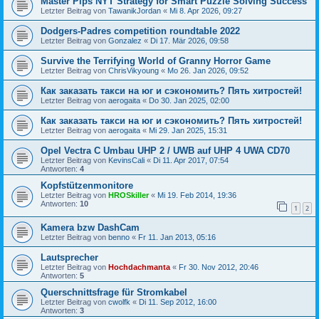
Master Pips NYT Strategy for Smart Puzzle Solving Success
Letzter Beitrag von
TawanikJordan
«
Mi 8. Apr 2026, 09:27
Dodgers-Padres competition roundtable 2022
Letzter Beitrag von
Gonzalez
«
Di 17. Mär 2026, 09:58
Survive the Terrifying World of Granny Horror Game
Letzter Beitrag von
ChrisVikyoung
«
Mo 26. Jan 2026, 09:52
Как заказать такси на юг и сэкономить? Пять хитростей!
Letzter Beitrag von
aerogaita
«
Do 30. Jan 2025, 02:00
Как заказать такси на юг и сэкономить? Пять хитростей!
Letzter Beitrag von
aerogaita
«
Mi 29. Jan 2025, 15:31
Opel Vectra C Umbau UHP 2 / UWB auf UHP 4 UWA CD70
Letzter Beitrag von
KevinsCali
«
Di 11. Apr 2017, 07:54
Antworten:
4
Kopfstützenmonitore
Letzter Beitrag von
HROSkiller
«
Mi 19. Feb 2014, 19:36
Antworten:
10
1
2
Kamera bzw DashCam
Letzter Beitrag von
benno
«
Fr 11. Jan 2013, 05:16
Lautsprecher
Letzter Beitrag von
Hochdachmanta
«
Fr 30. Nov 2012, 20:46
Antworten:
5
Querschnittsfrage für Stromkabel
Letzter Beitrag von
cwolfk
«
Di 11. Sep 2012, 16:00
Antworten:
3