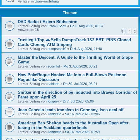
Verfasst in
Uservorstellung
Themen
DVD Radio / Extern Bildschirm
Letzter Beitrag von
FrankJScott
«
Do 6. Aug 2026, 01:37
Antworten:
16
1
2
Trustlegit.Top 🚗 Sells DumpsTrack 1&2 EBT+PINS Cloned
Cards Cloning ATM Shiping
Letzter Beitrag von
dumpstop10
«
Di 4. Aug 2026, 11:40
Master the Descent: A Guide to the Thrilling World of Slope
Game
Letzter Beitrag von
scornful
«
Mo 3. Aug 2026, 03:21
How PokéRogue Hooked Me Into a Full-Blown Pokémon
Roguelike Obsession
Letzter Beitrag von
sableds
«
Do 30. Jul 2026, 06:21
Snitker in the direction of be inducted into Braves Corridor of
Fame upon April 25
Letzter Beitrag von
Kingery
«
Di 7. Jul 2026, 05:06
Joao Cancelo leads transfers in Germany, Isco deal off
Letzter Beitrag von
Jahkeele
«
Sa 16. Mai 2026, 02:06
American Ben Shelton heads to the Australian Open after
losing in the Auckland quarterfinals
Letzter Beitrag von
Jahkeele
«
Sa 16. Mai 2026, 01:59