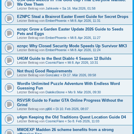
We Owe Them
Letzter Beitrag von
Jahkeele
«
Sa 16. Mai 2026, 01:58
EZNPC Steal a Brainrot Easter Event Guide for Secret Drops
Letzter Beitrag von
EmberPhoenix
«
Mi 8. Apr 2026, 11:31
eznpc Grow a Garden Easter Update 2026 Guide to Seeds
Pets and Eggs
Letzter Beitrag von
EmberPhoenix
«
Mi 8. Apr 2026, 11:27
eznpc Why Closed Security Mode Speeds Up Survivor MK3
Letzter Beitrag von
EmberPhoenix
«
Mi 8. Apr 2026, 11:24
U4GM Guide to the Best Diablo 4 Season 12 Builds
Letzter Beitrag von
CosmicFlare
«
Mi 8. Apr 2026, 10:31
Not thus) Good Requirements
Letzter Beitrag von
Gonzalez
«
Di 17. Mär 2026, 09:58
Wordle Unlimited Puzzle Adventure With Endless Word
Guessing Fun
Letzter Beitrag von
DaleikoStone
«
Mo 9. Mär 2026, 09:30
RSVSR Guide to Faster GTA Online Progress Without the
Grind
Letzter Beitrag von
pjl66
«
Di 10. Feb 2026, 08:07
u4gm Keeping the Old Traditions Quest Location Guide D4
Letzter Beitrag von
CosmicFlare
«
So 8. Feb 2026, 11:03
MMOEXP Madden 26 scheme benefits from a strong