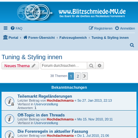
FAQ
Registrieren
Anmelden
Portal
Foren-Übersicht
Fahrzeugbereich
Tuning & Styling innen
S
u
Tuning & Styling innen
c
Suche
Erweiterte Suche
Neues Thema
h
e
1
2
Nächste
38 Themen
Bekanntmachungen
Teilemarkt Regeländerungen
Letzter Beitrag von
Hochdachmanta
«
So 27. Jan 2013, 22:13
Verfasst in
Uservorstellung
Antworten:
1
Off-Topic in den Threads
Letzter Beitrag von
Hochdachmanta
«
Mo 15. Nov 2010, 20:11
Verfasst in
Uservorstellung
Die Forenregeln in aktueller Fassung
Letzter Beitrag von
Hochdachmanta
«
Do 1. Jul 2010, 21:06