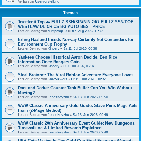
Verfasst in
Uservorstellung
Themen
Trustlegit.Top 🚗 FULLZ SSN/SIN/NIN 24/7 FULLZ SSN/DOB
WESTLAW DL CR CS BG AUTO BEST PRICE
Letzter Beitrag von
dumpstop10
«
Di 4. Aug 2026, 11:32
Erling Haaland Insists Norway Certainly Not Contenders for
Environment Cup Trophy
Letzter Beitrag von
Kingery
«
Sa 11. Jul 2026, 08:38
Yankees Choose Historical Aaron Decide, Ben Rice
Information Once Rangers Gain
Letzter Beitrag von
Kingery
«
Di 7. Jul 2026, 05:04
Steal Brainrot: The Viral Roblox Adventure Everyone Loves
Letzter Beitrag von
KareVikwers
«
Fr 19. Jun 2026, 10:32
Dark and Darker Counter Tank Build: Can You Win Without
Moving?
Letzter Beitrag von
JeansKeyzhu
«
Sa 13. Jun 2026, 09:50
WoW Classic Anniversary Gold Guide: Slave Pens Mage AoE
Farm (2-Mage Method)
Letzter Beitrag von
JeansKeyzhu
«
Sa 13. Jun 2026, 09:49
WoW Classic 20th Anniversary Event Guide: New Dungeons,
Timewalking & Limited Rewards Explained
Letzter Beitrag von
JeansKeyzhu
«
Sa 13. Jun 2026, 09:49
USA Gets Mexico In The Gold Cup Final Everyone Wanted: