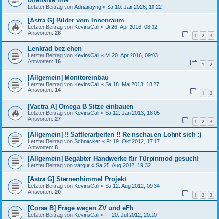
offensive line
Letzter Beitrag von
Adrianayng
«
Sa 10. Jan 2026, 10:22
[Astra G] Bilder vom Innenraum
Letzter Beitrag von
KevinsCali
«
Di 26. Apr 2016, 08:32
Antworten:
28
1
2
3
Lenkrad beziehen
Letzter Beitrag von
KevinsCali
«
Mi 20. Apr 2016, 09:03
Antworten:
16
1
2
[Allgemein] Monitoreinbau
Letzter Beitrag von
KevinsCali
«
Sa 18. Mai 2013, 18:27
Antworten:
14
1
2
[Vactra A] Omega B Sitze einbauen
Letzter Beitrag von
KevinsCali
«
Sa 12. Jan 2013, 18:05
Antworten:
27
1
2
3
[Allgemein] !! Sattlerarbeiten !! Reinschauen Lohnt sich :)
Letzter Beitrag von
Schnacker
«
Fr 19. Okt 2012, 17:17
Antworten:
8
[Allgemein] Begabter Handwerke für Türpinmod gesucht
Letzter Beitrag von
vargur
«
Sa 25. Aug 2012, 19:32
[Astra G] Sternenhimmel Projekt
Letzter Beitrag von
KevinsCali
«
So 12. Aug 2012, 09:34
Antworten:
20
1
2
3
[Corsa B] Frage wegen ZV und eFh
Letzter Beitrag von
KevinsCali
«
Fr 20. Jul 2012, 20:10