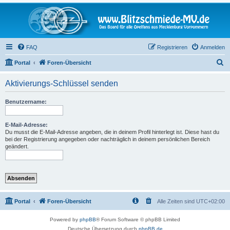
FAQ
Registrieren
Anmelden
S
Portal
Foren-Übersicht
u
Aktivierungs-Schlüssel senden
c
h
Benutzername:
e
E-Mail-Adresse:
Du musst die E-Mail-Adresse angeben, die in deinem Profil hinterlegt ist. Diese hast du
bei der Registrierung angegeben oder nachträglich in deinem persönlichen Bereich
geändert.
Portal
Foren-Übersicht
Alle Zeiten sind
UTC+02:00
Powered by
phpBB
® Forum Software © phpBB Limited
Deutsche Übersetzung durch
phpBB.de