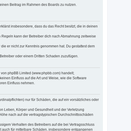
, deinen Beitrag im Rahmen des Boards zu nutzen.
erklärst insbesondere, dass du das Recht besitzt, die in deinen
n Regeln kann der Betreiber dich nach Abmahnung zeitweise
er die er nicht zur Kenntnis genommen hat. Du gestattest dem
 Betreiber oder einem Dritten Schaden zuzufügen.
re von phpBB Limited (www.phpbb.com) handelt;
inen Einfluss auf die Art und Weise, wie die Software
oren Einfluss nehmen.
inalpflichten) nur für Schäden, die auf ein vorsätzliches oder
von Leben, Körper und Gesundheit und der Verletzung
r Höhe nach auf die vertragstypischen Durchschnittsschäden
sigem Verhalten des Betreibers auf die bei Vertragsschluss
lt auch für mittelbare Schäden, insbesondere entgangenen