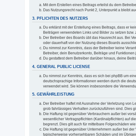
Mit dem Erstellen eines Beitrags erteilst du dem Betrei
Das Nutzungsrecht nach Punkt 2, Unterpunkt a bleibt 
3. PFLICHTEN DES NUTZERS
Du erklärst mit der Erstellung eines Beitrags, dass er ke
Beiträgen verwendeten Links und Bilder zu setzen bzw.
Der Betreiber des Boards übt das Hausrecht aus. Bei V
oder dauerhaft von der Nutzung dieses Boards ausschlie
Du nimmst zur Kenntnis, dass der Betreiber keine Verantw
Betreiber, dein Benutzerkonto, Beiträge und Funktionen 
Du gestattest dem Betreiber darüber hinaus, deine Beit
4. GENERAL PUBLIC LICENSE
Du nimmst zur Kenntnis, dass es sich bei phpBB um eine
deutschsprachige Informationen werden durch die deuts
verwendet wird. Sie können insbesondere die Verwendun
5. GEWÄHRLEISTUNG
Der Betreiber haftet mit Ausnahme der Verletzung von Le
grob fahrlässiges Verhalten zurückzuführen sind. Dies 
Die Haftung ist gegenüber Verbrauchern außer bei vors
wesentlicher Vertragspflichten (Kardinalpflichten) auf
begrenzt. Dies gilt auch für mittelbare Folgeschäden 
Die Haftung ist gegenüber Unternehmern außer bei der V
typischerweise vorhersehbaren Schäden und im Übrigen 