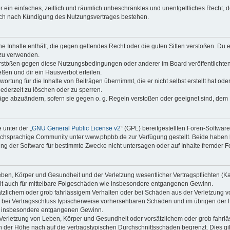
ber ein einfaches, zeitlich und räumlich unbeschränktes und unentgeltliches Recht
auch nach Kündigung des Nutzungsvertrages bestehen.
ine Inhalte enthält, die gegen geltendes Recht oder die guten Sitten verstoßen. Du 
 zu verwenden.
erstößen gegen diese Nutzungsbedingungen oder anderer im Board veröffentlichte
ßen und dir ein Hausverbot erteilen.
ortung für die Inhalte von Beiträgen übernimmt, die er nicht selbst erstellt hat od
jederzeit zu löschen oder zu sperren.
räge abzuändern, sofern sie gegen o. g. Regeln verstoßen oder geeignet sind, dem
 unter der „
GNU General Public License v2
“ (GPL) bereitgestellten Foren-Softwa
chsprachige Community unter www.phpbb.de zur Verfügung gestellt. Beide haben ke
g der Software für bestimmte Zwecke nicht untersagen oder auf Inhalte fremder F
ben, Körper und Gesundheit und der Verletzung wesentlicher Vertragspflichten (Kard
gilt auch für mittelbare Folgeschäden wie insbesondere entgangenen Gewinn.
ätzlichem oder grob fahrlässigem Verhalten oder bei Schäden aus der Verletzung 
 die bei Vertragsschluss typischerweise vorhersehbaren Schäden und im übrigen de
wie insbesondere entgangenen Gewinn.
erletzung von Leben, Körper und Gesundheit oder vorsätzlichem oder grob fahrläs
der Höhe nach auf die vertragstypischen Durchschnittsschäden begrenzt. Dies gi