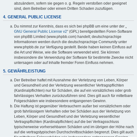
abzuändern, sofern sie gegen o. g. Regeln verstoßen oder geeignet
sind, dem Betreiber oder einem Dritten Schaden zuzufügen.
4. GENERAL PUBLIC LICENSE
Du nimmst zur Kenntnis, dass es sich bei phpBB um eine unter der „
GNU General Public License v2
“ (GPL) bereitgestellten Foren-Software
von phpBB Limited (www.phpbb.com) handelt; deutschsprachige
Informationen werden durch die deutschsprachige Community unter
www.phpbb.de zur Verfügung gestellt. Beide haben keinen Einfluss auf
die Art und Weise, wie die Software verwendet wird. Sie können
insbesondere die Verwendung der Software für bestimmte Zwecke nicht
untersagen oder auf Inhalte fremder Foren Einfluss nehmen.
5. GEWÄHRLEISTUNG
Der Betreiber haftet mit Ausnahme der Verletzung von Leben, Körper
und Gesundheit und der Verletzung wesentlicher Vertragspflichten
(Kardinalpflichten) nur für Schäden, die auf ein vorsätzliches oder grob
fahrlässiges Verhalten zurückzuführen sind. Dies gilt auch für mittelbare
Folgeschäden wie insbesondere entgangenen Gewinn.
Die Haftung ist gegenüber Verbrauchern außer bei vorsätzlichem oder
grob fahrlässigem Verhalten oder bei Schäden aus der Verletzung von
Leben, Körper und Gesundheit und der Verletzung wesentlicher
Vertragspflichten (Kardinalpflichten) auf die bei Vertragsschluss
typischerweise vorhersehbaren Schäden und im übrigen der Höhe nach
auf die vertragstypischen Durchschnittsschäden begrenzt. Dies gilt auch