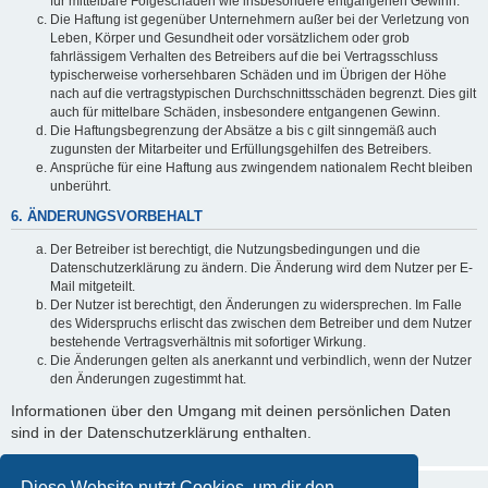
für mittelbare Folgeschäden wie insbesondere entgangenen Gewinn.
Die Haftung ist gegenüber Unternehmern außer bei der Verletzung von
Leben, Körper und Gesundheit oder vorsätzlichem oder grob
fahrlässigem Verhalten des Betreibers auf die bei Vertragsschluss
typischerweise vorhersehbaren Schäden und im Übrigen der Höhe
nach auf die vertragstypischen Durchschnittsschäden begrenzt. Dies gilt
auch für mittelbare Schäden, insbesondere entgangenen Gewinn.
Die Haftungsbegrenzung der Absätze a bis c gilt sinngemäß auch
zugunsten der Mitarbeiter und Erfüllungsgehilfen des Betreibers.
Ansprüche für eine Haftung aus zwingendem nationalem Recht bleiben
unberührt.
6. ÄNDERUNGSVORBEHALT
Der Betreiber ist berechtigt, die Nutzungsbedingungen und die
Datenschutzerklärung zu ändern. Die Änderung wird dem Nutzer per E-
Mail mitgeteilt.
Der Nutzer ist berechtigt, den Änderungen zu widersprechen. Im Falle
des Widerspruchs erlischt das zwischen dem Betreiber und dem Nutzer
bestehende Vertragsverhältnis mit sofortiger Wirkung.
Die Änderungen gelten als anerkannt und verbindlich, wenn der Nutzer
den Änderungen zugestimmt hat.
Informationen über den Umgang mit deinen persönlichen Daten
sind in der Datenschutzerklärung enthalten.
Diese Website nutzt Cookies, um dir den