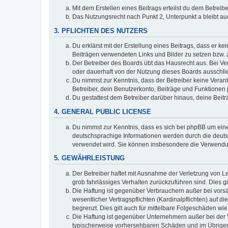
Mit dem Erstellen eines Beitrags erteilst du dem Betrei
Das Nutzungsrecht nach Punkt 2, Unterpunkt a bleibt 
3. PFLICHTEN DES NUTZERS
Du erklärst mit der Erstellung eines Beitrags, dass er ke
Beiträgen verwendeten Links und Bilder zu setzen bzw.
Der Betreiber des Boards übt das Hausrecht aus. Bei V
oder dauerhaft von der Nutzung dieses Boards ausschlie
Du nimmst zur Kenntnis, dass der Betreiber keine Verantw
Betreiber, dein Benutzerkonto, Beiträge und Funktionen 
Du gestattest dem Betreiber darüber hinaus, deine Beit
4. GENERAL PUBLIC LICENSE
Du nimmst zur Kenntnis, dass es sich bei phpBB um eine
deutschsprachige Informationen werden durch die deuts
verwendet wird. Sie können insbesondere die Verwendun
5. GEWÄHRLEISTUNG
Der Betreiber haftet mit Ausnahme der Verletzung von Le
grob fahrlässiges Verhalten zurückzuführen sind. Dies 
Die Haftung ist gegenüber Verbrauchern außer bei vors
wesentlicher Vertragspflichten (Kardinalpflichten) auf
begrenzt. Dies gilt auch für mittelbare Folgeschäden 
Die Haftung ist gegenüber Unternehmern außer bei der V
typischerweise vorhersehbaren Schäden und im Übrigen 