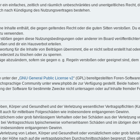
ber ein einfaches, zeitlich und räumlich unbeschränktes und unentgeltliches Recht
auch nach Kündigung des Nutzungsvertrages bestehen.
ine Inhalte enthält, die gegen geltendes Recht oder die guten Sitten verstoßen. Du 
 zu verwenden.
erstößen gegen diese Nutzungsbedingungen oder anderer im Board veröffentlichte
ßen und dir ein Hausverbot erteilen.
ortung für die Inhalte von Beiträgen übernimmt, die er nicht selbst erstellt hat od
jederzeit zu löschen oder zu sperren.
räge abzuändern, sofern sie gegen o. g. Regeln verstoßen oder geeignet sind, dem
 unter der „
GNU General Public License v2
“ (GPL) bereitgestellten Foren-Softwa
chsprachige Community unter www.phpbb.de zur Verfügung gestellt. Beide haben ke
g der Software für bestimmte Zwecke nicht untersagen oder auf Inhalte fremder F
ben, Körper und Gesundheit und der Verletzung wesentlicher Vertragspflichten (Kard
gilt auch für mittelbare Folgeschäden wie insbesondere entgangenen Gewinn.
ätzlichem oder grob fahrlässigem Verhalten oder bei Schäden aus der Verletzung 
 die bei Vertragsschluss typischerweise vorhersehbaren Schäden und im übrigen de
wie insbesondere entgangenen Gewinn.
erletzung von Leben, Körper und Gesundheit oder vorsätzlichem oder grob fahrläs
der Höhe nach auf die vertragstypischen Durchschnittsschäden begrenzt. Dies gi