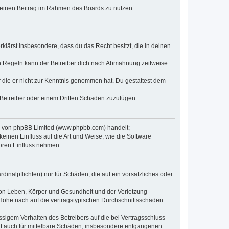
, deinen Beitrag im Rahmen des Boards zu nutzen.
erklärst insbesondere, dass du das Recht besitzt, die in deinen
n Regeln kann der Betreiber dich nach Abmahnung zeitweise
er die er nicht zur Kenntnis genommen hat. Du gestattest dem
 Betreiber oder einem Dritten Schaden zuzufügen.
re von phpBB Limited (www.phpbb.com) handelt;
inen Einfluss auf die Art und Weise, wie die Software
oren Einfluss nehmen.
inalpflichten) nur für Schäden, die auf ein vorsätzliches oder
von Leben, Körper und Gesundheit und der Verletzung
r Höhe nach auf die vertragstypischen Durchschnittsschäden
sigem Verhalten des Betreibers auf die bei Vertragsschluss
lt auch für mittelbare Schäden, insbesondere entgangenen