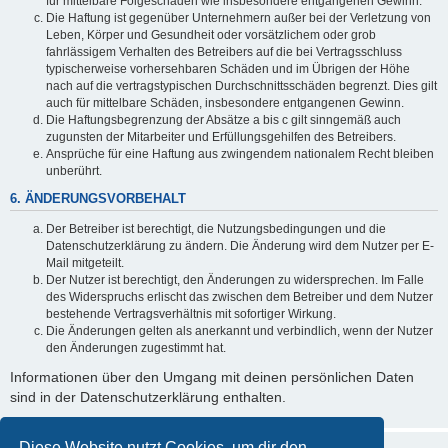
für mittelbare Folgeschäden wie insbesondere entgangenen Gewinn.
Die Haftung ist gegenüber Unternehmern außer bei der Verletzung von
Leben, Körper und Gesundheit oder vorsätzlichem oder grob
fahrlässigem Verhalten des Betreibers auf die bei Vertragsschluss
typischerweise vorhersehbaren Schäden und im Übrigen der Höhe
nach auf die vertragstypischen Durchschnittsschäden begrenzt. Dies gilt
auch für mittelbare Schäden, insbesondere entgangenen Gewinn.
Die Haftungsbegrenzung der Absätze a bis c gilt sinngemäß auch
zugunsten der Mitarbeiter und Erfüllungsgehilfen des Betreibers.
Ansprüche für eine Haftung aus zwingendem nationalem Recht bleiben
unberührt.
6. ÄNDERUNGSVORBEHALT
Der Betreiber ist berechtigt, die Nutzungsbedingungen und die
Datenschutzerklärung zu ändern. Die Änderung wird dem Nutzer per E-
Mail mitgeteilt.
Der Nutzer ist berechtigt, den Änderungen zu widersprechen. Im Falle
des Widerspruchs erlischt das zwischen dem Betreiber und dem Nutzer
bestehende Vertragsverhältnis mit sofortiger Wirkung.
Die Änderungen gelten als anerkannt und verbindlich, wenn der Nutzer
den Änderungen zugestimmt hat.
Informationen über den Umgang mit deinen persönlichen Daten
sind in der Datenschutzerklärung enthalten.
Diese Website nutzt Cookies, um dir den