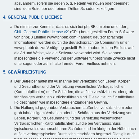
abzuändern, sofern sie gegen o. g. Regeln verstoßen oder geeignet
sind, dem Betreiber oder einem Dritten Schaden zuzufügen.
4. GENERAL PUBLIC LICENSE
Du nimmst zur Kenntnis, dass es sich bei phpBB um eine unter der „
GNU General Public License v2
“ (GPL) bereitgestellten Foren-Software
von phpBB Limited (www.phpbb.com) handelt; deutschsprachige
Informationen werden durch die deutschsprachige Community unter
www.phpbb.de zur Verfügung gestellt. Beide haben keinen Einfluss auf
die Art und Weise, wie die Software verwendet wird. Sie können
insbesondere die Verwendung der Software für bestimmte Zwecke nicht
untersagen oder auf Inhalte fremder Foren Einfluss nehmen.
5. GEWÄHRLEISTUNG
Der Betreiber haftet mit Ausnahme der Verletzung von Leben, Körper
und Gesundheit und der Verletzung wesentlicher Vertragspflichten
(Kardinalpflichten) nur für Schäden, die auf ein vorsätzliches oder grob
fahrlässiges Verhalten zurückzuführen sind. Dies gilt auch für mittelbare
Folgeschäden wie insbesondere entgangenen Gewinn.
Die Haftung ist gegenüber Verbrauchern außer bei vorsätzlichem oder
grob fahrlässigem Verhalten oder bei Schäden aus der Verletzung von
Leben, Körper und Gesundheit und der Verletzung wesentlicher
Vertragspflichten (Kardinalpflichten) auf die bei Vertragsschluss
typischerweise vorhersehbaren Schäden und im übrigen der Höhe nach
auf die vertragstypischen Durchschnittsschäden begrenzt. Dies gilt auch