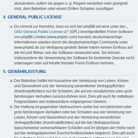
abzuändern, sofern sie gegen o. g. Regeln verstoßen oder geeignet
sind, dem Betreiber oder einem Dritten Schaden zuzufügen.
4. GENERAL PUBLIC LICENSE
Du nimmst zur Kenntnis, dass es sich bei phpBB um eine unter der „
GNU General Public License v2
“ (GPL) bereitgestellten Foren-Software
von phpBB Limited (www.phpbb.com) handelt; deutschsprachige
Informationen werden durch die deutschsprachige Community unter
www.phpbb.de zur Verfügung gestellt. Beide haben keinen Einfluss auf
die Art und Weise, wie die Software verwendet wird. Sie können
insbesondere die Verwendung der Software für bestimmte Zwecke nicht
untersagen oder auf Inhalte fremder Foren Einfluss nehmen.
5. GEWÄHRLEISTUNG
Der Betreiber haftet mit Ausnahme der Verletzung von Leben, Körper
und Gesundheit und der Verletzung wesentlicher Vertragspflichten
(Kardinalpflichten) nur für Schäden, die auf ein vorsätzliches oder grob
fahrlässiges Verhalten zurückzuführen sind. Dies gilt auch für mittelbare
Folgeschäden wie insbesondere entgangenen Gewinn.
Die Haftung ist gegenüber Verbrauchern außer bei vorsätzlichem oder
grob fahrlässigem Verhalten oder bei Schäden aus der Verletzung von
Leben, Körper und Gesundheit und der Verletzung wesentlicher
Vertragspflichten (Kardinalpflichten) auf die bei Vertragsschluss
typischerweise vorhersehbaren Schäden und im übrigen der Höhe nach
auf die vertragstypischen Durchschnittsschäden begrenzt. Dies gilt auch