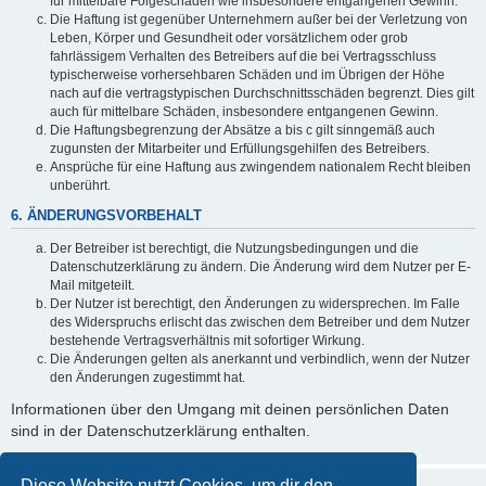
für mittelbare Folgeschäden wie insbesondere entgangenen Gewinn.
Die Haftung ist gegenüber Unternehmern außer bei der Verletzung von
Leben, Körper und Gesundheit oder vorsätzlichem oder grob
fahrlässigem Verhalten des Betreibers auf die bei Vertragsschluss
typischerweise vorhersehbaren Schäden und im Übrigen der Höhe
nach auf die vertragstypischen Durchschnittsschäden begrenzt. Dies gilt
auch für mittelbare Schäden, insbesondere entgangenen Gewinn.
Die Haftungsbegrenzung der Absätze a bis c gilt sinngemäß auch
zugunsten der Mitarbeiter und Erfüllungsgehilfen des Betreibers.
Ansprüche für eine Haftung aus zwingendem nationalem Recht bleiben
unberührt.
6. ÄNDERUNGSVORBEHALT
Der Betreiber ist berechtigt, die Nutzungsbedingungen und die
Datenschutzerklärung zu ändern. Die Änderung wird dem Nutzer per E-
Mail mitgeteilt.
Der Nutzer ist berechtigt, den Änderungen zu widersprechen. Im Falle
des Widerspruchs erlischt das zwischen dem Betreiber und dem Nutzer
bestehende Vertragsverhältnis mit sofortiger Wirkung.
Die Änderungen gelten als anerkannt und verbindlich, wenn der Nutzer
den Änderungen zugestimmt hat.
Informationen über den Umgang mit deinen persönlichen Daten
sind in der Datenschutzerklärung enthalten.
Diese Website nutzt Cookies, um dir den