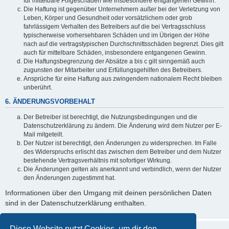
für mittelbare Folgeschäden wie insbesondere entgangenen Gewinn.
Die Haftung ist gegenüber Unternehmern außer bei der Verletzung von
Leben, Körper und Gesundheit oder vorsätzlichem oder grob
fahrlässigem Verhalten des Betreibers auf die bei Vertragsschluss
typischerweise vorhersehbaren Schäden und im Übrigen der Höhe
nach auf die vertragstypischen Durchschnittsschäden begrenzt. Dies gilt
auch für mittelbare Schäden, insbesondere entgangenen Gewinn.
Die Haftungsbegrenzung der Absätze a bis c gilt sinngemäß auch
zugunsten der Mitarbeiter und Erfüllungsgehilfen des Betreibers.
Ansprüche für eine Haftung aus zwingendem nationalem Recht bleiben
unberührt.
6. ÄNDERUNGSVORBEHALT
Der Betreiber ist berechtigt, die Nutzungsbedingungen und die
Datenschutzerklärung zu ändern. Die Änderung wird dem Nutzer per E-
Mail mitgeteilt.
Der Nutzer ist berechtigt, den Änderungen zu widersprechen. Im Falle
des Widerspruchs erlischt das zwischen dem Betreiber und dem Nutzer
bestehende Vertragsverhältnis mit sofortiger Wirkung.
Die Änderungen gelten als anerkannt und verbindlich, wenn der Nutzer
den Änderungen zugestimmt hat.
Informationen über den Umgang mit deinen persönlichen Daten
sind in der Datenschutzerklärung enthalten.
Diese Website nutzt Cookies, um dir den