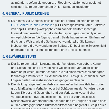
abzuändern, sofern sie gegen o. g. Regeln verstoßen oder geeignet
sind, dem Betreiber oder einem Dritten Schaden zuzufügen.
4. GENERAL PUBLIC LICENSE
Du nimmst zur Kenntnis, dass es sich bei phpBB um eine unter der „
GNU General Public License v2
“ (GPL) bereitgestellten Foren-Software
von phpBB Limited (www.phpbb.com) handelt; deutschsprachige
Informationen werden durch die deutschsprachige Community unter
www.phpbb.de zur Verfügung gestellt. Beide haben keinen Einfluss auf
die Art und Weise, wie die Software verwendet wird. Sie können
insbesondere die Verwendung der Software für bestimmte Zwecke nicht
untersagen oder auf Inhalte fremder Foren Einfluss nehmen.
5. GEWÄHRLEISTUNG
Der Betreiber haftet mit Ausnahme der Verletzung von Leben, Körper
und Gesundheit und der Verletzung wesentlicher Vertragspflichten
(Kardinalpflichten) nur für Schäden, die auf ein vorsätzliches oder grob
fahrlässiges Verhalten zurückzuführen sind. Dies gilt auch für mittelbare
Folgeschäden wie insbesondere entgangenen Gewinn.
Die Haftung ist gegenüber Verbrauchern außer bei vorsätzlichem oder
grob fahrlässigem Verhalten oder bei Schäden aus der Verletzung von
Leben, Körper und Gesundheit und der Verletzung wesentlicher
Vertragspflichten (Kardinalpflichten) auf die bei Vertragsschluss
typischerweise vorhersehbaren Schäden und im übrigen der Höhe nach
auf die vertragstypischen Durchschnittsschäden begrenzt. Dies gilt auch