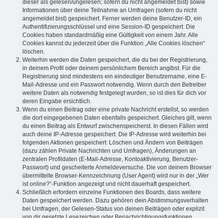
dieser als gelesen/ungelesen; sofern du nicht angemeldet bist) sowie
Informationen über deine Teilnahme an Umfragen (sofern du nicht
angemeldet bist) gespeichert. Ferner werden deine Benutzer-ID, ein
Authentifizierungsschlüssel und eine Session-ID gespeichert. Die
Cookies haben standardmäßig eine Gültigkeit von einem Jahr. Alle
Cookies kannst du jederzeit über die Funktion „Alle Cookies löschen“
löschen.
Weiterhin werden die Daten gespeichert, die du bei der Registrierung,
in deinem Profil oder deinem persönlichem Bereich angibst. Für die
Registrierung sind mindestens ein eindeutiger Benutzername, eine E-
Mail-Adresse und ein Passwort notwendig. Wenn durch den Betreiber
weitere Daten als notwendig festgelegt wurden, so ist dies für dich vor
deren Eingabe ersichtlich.
Wenn du einen Beitrag oder eine private Nachricht erstellst, so werden
die dort eingegebenen Daten ebenfalls gespeichert. Gleiches gilt, wenn
du einen Beitrag als Entwurf zwischenspeicherst. In diesen Fällen wird
auch deine IP-Adresse gespeichert. Die IP-Adresse wird weiterhin bei
folgenden Aktionen gespeichert: Löschen und Ändern von Beiträgen
(dazu zählen Private Nachrichten und Umfragen), Änderungen an
zentralen Profildaten (E-Mail-Adresse, Kontoaktivierung, Benutzer-
Passwort) und gescheiterte Anmeldeversuche. Die von deinem Browser
übermittelte Browser-Kennzeichnung (User Agent) wird nur in der „Wer
ist online?“-Funktion angezeigt und nicht dauerhaft gespeichert.
Schließlich erfordern einzelne Funktionen des Boards, dass weitere
Daten gespeichert werden. Dazu gehören dein Abstimmungsverhalten
bei Umfragen, der Gelesen-Status von deinen Beiträgen oder explizit
von dir gesetzte Lesezeichen oder Benachrichtigungsfunktionen.