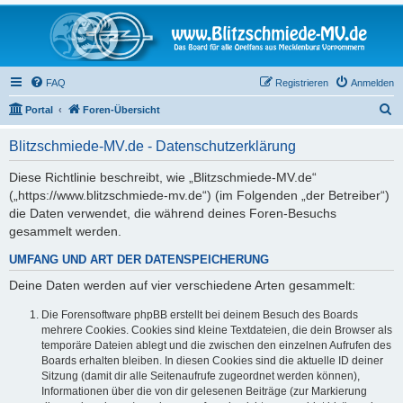
FAQ
Registrieren
Anmelden
S
Portal
Foren-Übersicht
u
Blitzschmiede-MV.de - Datenschutzerklärung
c
h
Diese Richtlinie beschreibt, wie „Blitzschmiede-MV.de“
(„https://www.blitzschmiede-mv.de“) (im Folgenden „der Betreiber“)
e
die Daten verwendet, die während deines Foren-Besuchs
gesammelt werden.
UMFANG UND ART DER DATENSPEICHERUNG
Deine Daten werden auf vier verschiedene Arten gesammelt:
Die Forensoftware phpBB erstellt bei deinem Besuch des Boards
mehrere Cookies. Cookies sind kleine Textdateien, die dein Browser als
temporäre Dateien ablegt und die zwischen den einzelnen Aufrufen des
Boards erhalten bleiben. In diesen Cookies sind die aktuelle ID deiner
Sitzung (damit dir alle Seitenaufrufe zugeordnet werden können),
Informationen über die von dir gelesenen Beiträge (zur Markierung