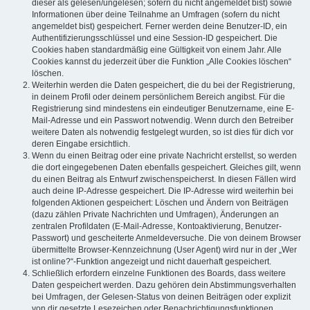
dieser als gelesen/ungelesen; sofern du nicht angemeldet bist) sowie
Informationen über deine Teilnahme an Umfragen (sofern du nicht
angemeldet bist) gespeichert. Ferner werden deine Benutzer-ID, ein
Authentifizierungsschlüssel und eine Session-ID gespeichert. Die
Cookies haben standardmäßig eine Gültigkeit von einem Jahr. Alle
Cookies kannst du jederzeit über die Funktion „Alle Cookies löschen“
löschen.
Weiterhin werden die Daten gespeichert, die du bei der Registrierung,
in deinem Profil oder deinem persönlichem Bereich angibst. Für die
Registrierung sind mindestens ein eindeutiger Benutzername, eine E-
Mail-Adresse und ein Passwort notwendig. Wenn durch den Betreiber
weitere Daten als notwendig festgelegt wurden, so ist dies für dich vor
deren Eingabe ersichtlich.
Wenn du einen Beitrag oder eine private Nachricht erstellst, so werden
die dort eingegebenen Daten ebenfalls gespeichert. Gleiches gilt, wenn
du einen Beitrag als Entwurf zwischenspeicherst. In diesen Fällen wird
auch deine IP-Adresse gespeichert. Die IP-Adresse wird weiterhin bei
folgenden Aktionen gespeichert: Löschen und Ändern von Beiträgen
(dazu zählen Private Nachrichten und Umfragen), Änderungen an
zentralen Profildaten (E-Mail-Adresse, Kontoaktivierung, Benutzer-
Passwort) und gescheiterte Anmeldeversuche. Die von deinem Browser
übermittelte Browser-Kennzeichnung (User Agent) wird nur in der „Wer
ist online?“-Funktion angezeigt und nicht dauerhaft gespeichert.
Schließlich erfordern einzelne Funktionen des Boards, dass weitere
Daten gespeichert werden. Dazu gehören dein Abstimmungsverhalten
bei Umfragen, der Gelesen-Status von deinen Beiträgen oder explizit
von dir gesetzte Lesezeichen oder Benachrichtigungsfunktionen.