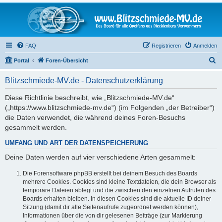
FAQ
Registrieren
Anmelden
S
Portal
Foren-Übersicht
u
Blitzschmiede-MV.de - Datenschutzerklärung
c
h
Diese Richtlinie beschreibt, wie „Blitzschmiede-MV.de“
(„https://www.blitzschmiede-mv.de“) (im Folgenden „der Betreiber“)
e
die Daten verwendet, die während deines Foren-Besuchs
gesammelt werden.
UMFANG UND ART DER DATENSPEICHERUNG
Deine Daten werden auf vier verschiedene Arten gesammelt:
Die Forensoftware phpBB erstellt bei deinem Besuch des Boards
mehrere Cookies. Cookies sind kleine Textdateien, die dein Browser als
temporäre Dateien ablegt und die zwischen den einzelnen Aufrufen des
Boards erhalten bleiben. In diesen Cookies sind die aktuelle ID deiner
Sitzung (damit dir alle Seitenaufrufe zugeordnet werden können),
Informationen über die von dir gelesenen Beiträge (zur Markierung