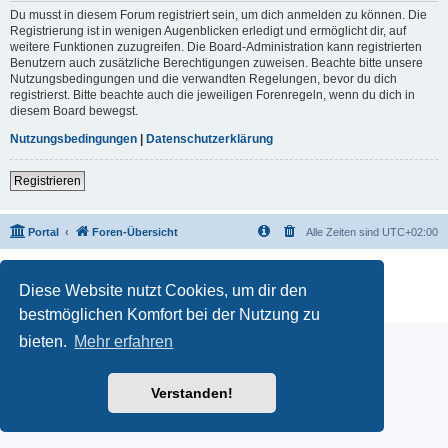
Du musst in diesem Forum registriert sein, um dich anmelden zu können. Die
Registrierung ist in wenigen Augenblicken erledigt und ermöglicht dir, auf
weitere Funktionen zuzugreifen. Die Board-Administration kann registrierten
Benutzern auch zusätzliche Berechtigungen zuweisen. Beachte bitte unsere
Nutzungsbedingungen und die verwandten Regelungen, bevor du dich
registrierst. Bitte beachte auch die jeweiligen Forenregeln, wenn du dich in
diesem Board bewegst.
Nutzungsbedingungen
|
Datenschutzerklärung
Registrieren
Portal
Foren-Übersicht
Alle Zeiten sind
UTC+02:00
Powered by
phpBB
® Forum Software © phpBB Limited
Deutsche Übersetzung durch
phpBB.de
Diese Website nutzt Cookies, um dir den
Datenschutz
|
Nutzungsbedingungen
bestmöglichen Komfort bei der Nutzung zu
bieten.
Mehr erfahren
Verstanden!