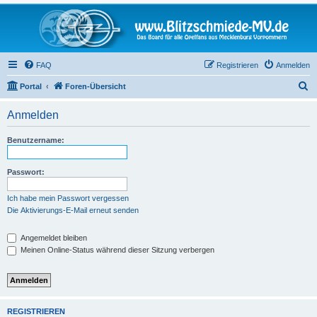
FAQ
Registrieren
Anmelden
S
Portal
Foren-Übersicht
u
Anmelden
c
h
Benutzername:
e
Passwort:
Ich habe mein Passwort vergessen
Die Aktivierungs-E-Mail erneut senden
Angemeldet bleiben
Meinen Online-Status während dieser Sitzung verbergen
REGISTRIEREN