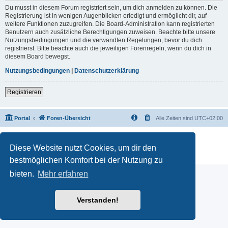
Du musst in diesem Forum registriert sein, um dich anmelden zu können. Die
Registrierung ist in wenigen Augenblicken erledigt und ermöglicht dir, auf
weitere Funktionen zuzugreifen. Die Board-Administration kann registrierten
Benutzern auch zusätzliche Berechtigungen zuweisen. Beachte bitte unsere
Nutzungsbedingungen und die verwandten Regelungen, bevor du dich
registrierst. Bitte beachte auch die jeweiligen Forenregeln, wenn du dich in
diesem Board bewegst.
Nutzungsbedingungen
|
Datenschutzerklärung
Registrieren
Portal
Foren-Übersicht
Alle Zeiten sind
UTC+02:00
Powered by
phpBB
® Forum Software © phpBB Limited
Deutsche Übersetzung durch
phpBB.de
Diese Website nutzt Cookies, um dir den
Datenschutz
|
Nutzungsbedingungen
bestmöglichen Komfort bei der Nutzung zu
bieten.
Mehr erfahren
Verstanden!