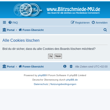
FAQ
Registrieren
Anmelden
S
Portal
Foren-Übersicht
u
Alle Cookies löschen
c
h
Bist du dir sicher, dass du alle Cookies des Boards löschen möchtest?
e
Portal
Foren-Übersicht
Alle Zeiten sind
UTC+02:00
Powered by
phpBB
® Forum Software © phpBB Limited
Deutsche Übersetzung durch
phpBB.de
Datenschutz
|
Nutzungsbedingungen