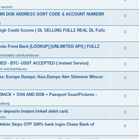
g aussen
N/NIN DOB ADDRESS SORT CODE & ACCOUNT NUMEBR
0
g
High Credit Scores | DL SELLING FULLZ REAL DL Fullz
0
o Front Back [LOOKUP] [UNLIMITED API] | FULLZ
0
erkstätten und Autohäuser
IED - BTC- USDT ACCEPTED ( Instant Service)
0
en und Autohäuser
ps: Europe Dumps: Asia Dumps Atm Skimmer Wincor
0
ACK + SSN AND DOB + Passport Scan/Pictures -
0
altung
 deposits Instant linked debit card.
0
Ecke
 Debits Skips OTP 100% bank login Chase Bank of
0