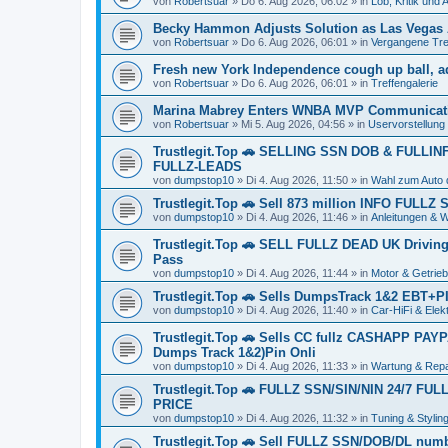
von
Robertsuar
»
Do 6. Aug 2026, 06:02
» in
Lob, Kritik und
Becky Hammon Adjusts Solution as Las Vegas
von
Robertsuar
»
Do 6. Aug 2026, 06:01
» in
Vergangene Tre
Fresh new York Independence cough up ball, ad
von
Robertsuar
»
Do 6. Aug 2026, 06:01
» in
Treffengalerie
Marina Mabrey Enters WNBA MVP Communicati
von
Robertsuar
»
Mi 5. Aug 2026, 04:56
» in
Uservorstellung
Trustlegit.Top 🚗 SELLING SSN DOB & FULL
FULLZ-LEADS
von
dumpstop10
»
Di 4. Aug 2026, 11:50
» in
Wahl zum Auto 
Trustlegit.Top 🚗 Sell 873 million INFO FULL
von
dumpstop10
»
Di 4. Aug 2026, 11:46
» in
Anleitungen & 
Trustlegit.Top 🚗 SELL FULLZ DEAD UK Dr
Pass
von
dumpstop10
»
Di 4. Aug 2026, 11:44
» in
Motor & Getrie
Trustlegit.Top 🚗 Sells DumpsTrack 1&2 EBT+
von
dumpstop10
»
Di 4. Aug 2026, 11:40
» in
Car-HiFi & Elek
Trustlegit.Top 🚗 Sells CC fullz CASHAPP PAY
Dumps Track 1&2)Pin Onli
von
dumpstop10
»
Di 4. Aug 2026, 11:33
» in
Wartung & Repa
Trustlegit.Top 🚗 FULLZ SSN/SIN/NIN 24/7 
PRICE
von
dumpstop10
»
Di 4. Aug 2026, 11:32
» in
Tuning & Stylin
Trustlegit.Top 🚗 Sell FULLZ SSN/DOB/DL num