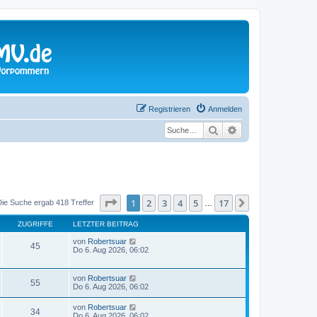
Registrieren
Anmelden
Suche
Erweiterte Suche
Seite
1
von
17
1
2
3
4
5
17
Nächste
Die Suche ergab 418 Treffer
…
ZUGRIFFE
LETZTER BEITRAG
von
Robertsuar
45
Do 6. Aug 2026, 06:02
von
Robertsuar
55
Do 6. Aug 2026, 06:02
von
Robertsuar
34
Do 6. Aug 2026, 06:02