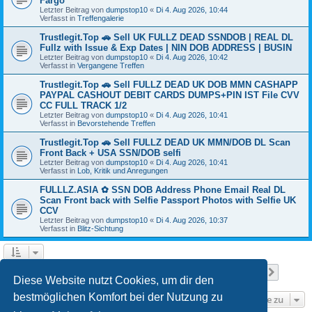
Fargo
Letzter Beitrag von
dumpstop10
«
Di 4. Aug 2026, 10:44
Verfasst in
Treffengalerie
Trustlegit.Top 🚗 Sell UK FULLZ DEAD SSNDOB | REAL DL
Fullz with Issue & Exp Dates | NIN DOB ADDRESS | BUSIN
Letzter Beitrag von
dumpstop10
«
Di 4. Aug 2026, 10:42
Verfasst in
Vergangene Treffen
Trustlegit.Top 🚗 Sell FULLZ DEAD UK DOB MMN CASHAPP
PAYPAL CASHOUT DEBIT CARDS DUMPS+PIN IST File CVV
CC FULL TRACK 1/2
Letzter Beitrag von
dumpstop10
«
Di 4. Aug 2026, 10:41
Verfasst in
Bevorstehende Treffen
Trustlegit.Top 🚗 Sell FULLZ DEAD UK MMN/DOB DL Scan
Front Back + USA SSN/DOB selfi
Letzter Beitrag von
dumpstop10
«
Di 4. Aug 2026, 10:41
Verfasst in
Lob, Kritik und Anregungen
FULLLZ.ASIA ✿ SSN DOB Address Phone Email Real DL
Scan Front back with Selfie Passport Photos with Selfie UK
CCV
Letzter Beitrag von
dumpstop10
«
Di 4. Aug 2026, 10:37
Verfasst in
Blitz-Sichtung
Seite
1
von
17
1
2
3
4
5
17
Nächst
Die Suche ergab 418 Treffer
…
Diese Website nutzt Cookies, um dir den
bestmöglichen Komfort bei der Nutzung zu
Gehe zu