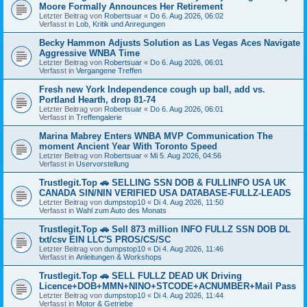
Moore Formally Announces Her Retirement
Letzter Beitrag von
Robertsuar
«
Do 6. Aug 2026, 06:02
Verfasst in
Lob, Kritik und Anregungen
Becky Hammon Adjusts Solution as Las Vegas Aces Navigate
Aggressive WNBA Time
Letzter Beitrag von
Robertsuar
«
Do 6. Aug 2026, 06:01
Verfasst in
Vergangene Treffen
Fresh new York Independence cough up ball, add vs.
Portland Hearth, drop 81-74
Letzter Beitrag von
Robertsuar
«
Do 6. Aug 2026, 06:01
Verfasst in
Treffengalerie
Marina Mabrey Enters WNBA MVP Communication The
moment Ancient Year With Toronto Speed
Letzter Beitrag von
Robertsuar
«
Mi 5. Aug 2026, 04:56
Verfasst in
Uservorstellung
Trustlegit.Top 🚗 SELLING SSN DOB & FULLINFO USA UK
CANADA SIN/NIN VERIFIED USA DATABASE-FULLZ-LEADS
Letzter Beitrag von
dumpstop10
«
Di 4. Aug 2026, 11:50
Verfasst in
Wahl zum Auto des Monats
Trustlegit.Top 🚗 Sell 873 million INFO FULLZ SSN DOB DL
txt/csv EIN LLC'S PROS/CS/SC
Letzter Beitrag von
dumpstop10
«
Di 4. Aug 2026, 11:46
Verfasst in
Anleitungen & Workshops
Trustlegit.Top 🚗 SELL FULLZ DEAD UK Driving
Licence+DOB+MMN+NINO+STCODE+ACNUMBER+Mail Pass
Letzter Beitrag von
dumpstop10
«
Di 4. Aug 2026, 11:44
Verfasst in
Motor & Getriebe