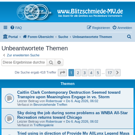
FAQ
Registrieren
Anmelden
S
Portal
Foren-Übersicht
Suche
Unbeantwortete Themen
u
Unbeantwortete Themen
c
Zur erweiterten Suche
h
Suche
Erweiterte Suche
e
Seite
1
von
17
1
2
3
4
5
17
Nächst
Die Suche ergab 418 Treffer
…
Themen
Caitlin Clark Contemporary Destruction Seemed toward
Transpire upon Meaningless Engage in vs. Storm
Letzter Beitrag von
Robertsuar
«
Do 6. Aug 2026, 06:02
Verfasst in
Bevorstehende Treffen
Sky doing the job during some problems as WNBA All-Star
Recreation returns toward Chicago
Letzter Beitrag von
Robertsuar
«
Do 6. Aug 2026, 06:02
Verfasst in
Treffengalerie
Tried using in direction of Provide My AllLynx Legend Maya