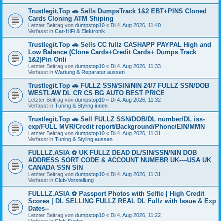
Trustlegit.Top 🚗 Sells DumpsTrack 1&2 EBT+PINS Cloned
Cards Cloning ATM Shiping
Letzter Beitrag von
dumpstop10
«
Di 4. Aug 2026, 11:40
Verfasst in
Car-HiFi & Elektronik
Trustlegit.Top 🚗 Sells CC fullz CASHAPP PAYPAL High and
Low Balance (Clone Cards+Credit Cards+ Dumps Track
1&2)Pin Onli
Letzter Beitrag von
dumpstop10
«
Di 4. Aug 2026, 11:33
Verfasst in
Wartung & Reparatur aussen
Trustlegit.Top 🚗 FULLZ SSN/SIN/NIN 24/7 FULLZ SSN/DOB
WESTLAW DL CR CS BG AUTO BEST PRICE
Letzter Beitrag von
dumpstop10
«
Di 4. Aug 2026, 11:32
Verfasst in
Tuning & Styling innen
Trustlegit.Top 🚗 Sell FULLZ SSN/DOB/DL number/DL iss-
exp/FULL MVR/Credit report/Background/Phone/EIN/MMN
Letzter Beitrag von
dumpstop10
«
Di 4. Aug 2026, 11:31
Verfasst in
Tuning & Styling aussen
FULLLZ.ASIA ✿ UK FULLZ DEAD DL/SIN/SSN/NIN DOB
ADDRESS SORT CODE & ACCOUNT NUMEBR UK----USA UK
CANADA SSN SIN
Letzter Beitrag von
dumpstop10
«
Di 4. Aug 2026, 11:31
Verfasst in
Club-Vorstellung
FULLLZ.ASIA ✿ Passport Photos with Selfie | High Credit
Scores | DL SELLING FULLZ REAL DL Fullz with Issue & Exp
Dates--
Letzter Beitrag von
dumpstop10
«
Di 4. Aug 2026, 11:22