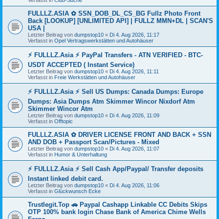
Verfasst in
Club-Suche
FULLLZ.ASIA ✿ SSN_DOB_DL_CS_BG Fullz Photo Front
Back [LOOKUP] [UNLIMITED API] | FULLZ MMN+DL | SCAN'S
USA |
Letzter Beitrag von
dumpstop10
«
Di 4. Aug 2026, 11:17
Verfasst in
Opel Vertragswerkstätten und Autohäuser
⚡ FULLLZ.Asia ⚡ PayPal Transfers - ATN VERIFIED - BTC-
USDT ACCEPTED ( Instant Service)
Letzter Beitrag von
dumpstop10
«
Di 4. Aug 2026, 11:11
Verfasst in
Freie Werkstätten und Autohäuser
⚡ FULLLZ.Asia ⚡ Sell US Dumps: Canada Dumps: Europe
Dumps: Asia Dumps Atm Skimmer Wincor Nixdorf Atm
Skimmer Wincor Atm
Letzter Beitrag von
dumpstop10
«
Di 4. Aug 2026, 11:09
Verfasst in
Offtopic
FULLLZ.ASIA ✿ DRIVER LICENSE FRONT AND BACK + SSN
AND DOB + Passport Scan/Pictures - Mixed
Letzter Beitrag von
dumpstop10
«
Di 4. Aug 2026, 11:07
Verfasst in
Humor & Unterhaltung
⚡ FULLLZ.Asia ⚡ Sell Cash App/Paypal/ Transfer deposits
Instant linked debit card.
Letzter Beitrag von
dumpstop10
«
Di 4. Aug 2026, 11:06
Verfasst in
Glückwunsch Ecke
Trustlegit.Top 🚗 Paypal Cashapp Linkable CC Debits Skips
OTP 100% bank login Chase Bank of America Chime Wells