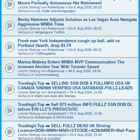
Moore Formally Announces Her Retirement
Letzter Beitrag von
Robertsuar
«
Do 6. Aug 2026, 06:02
Verfasst in
Lob, Kritik und Anregungen
Becky Hammon Adjusts Solution as Las Vegas Aces Navigate
Aggressive WNBA Time
Letzter Beitrag von
Robertsuar
«
Do 6. Aug 2026, 06:01
Verfasst in
Vergangene Treffen
Fresh new York Independence cough up ball, add vs.
Portland Hearth, drop 81-74
Letzter Beitrag von
Robertsuar
«
Do 6. Aug 2026, 06:01
Verfasst in
Treffengalerie
Marina Mabrey Enters WNBA MVP Communication The
moment Ancient Year With Toronto Speed
Letzter Beitrag von
Robertsuar
«
Mi 5. Aug 2026, 04:56
Verfasst in
Uservorstellung
Trustlegit.Top 🚗 SELLING SSN DOB & FULLINFO USA UK
CANADA SIN/NIN VERIFIED USA DATABASE-FULLZ-LEADS
Letzter Beitrag von
dumpstop10
«
Di 4. Aug 2026, 11:50
Verfasst in
Wahl zum Auto des Monats
Trustlegit.Top 🚗 Sell 873 million INFO FULLZ SSN DOB DL
txt/csv EIN LLC'S PROS/CS/SC
Letzter Beitrag von
dumpstop10
«
Di 4. Aug 2026, 11:46
Verfasst in
Anleitungen & Workshops
Trustlegit.Top 🚗 SELL FULLZ DEAD UK Driving
Licence+DOB+MMN+NINO+STCODE+ACNUMBER+Mail Pass
Letzter Beitrag von
dumpstop10
«
Di 4. Aug 2026, 11:44
Verfasst in
Motor & Getriebe