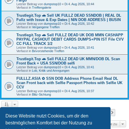
Fargo
Letzter Beitrag von
dumpstop10
«
Di 4. Aug 2026, 10:44
Verfasst in
Treffengalerie
Trustlegit.Top 🚗 Sell UK FULLZ DEAD SSNDOB | REAL DL
Fullz with Issue & Exp Dates | NIN DOB ADDRESS | BUSIN
Letzter Beitrag von
dumpstop10
«
Di 4. Aug 2026, 10:42
Verfasst in
Vergangene Treffen
Trustlegit.Top 🚗 Sell FULLZ DEAD UK DOB MMN CASHAPP
PAYPAL CASHOUT DEBIT CARDS DUMPS+PIN IST File CVV
CC FULL TRACK 1/2
Letzter Beitrag von
dumpstop10
«
Di 4. Aug 2026, 10:41
Verfasst in
Bevorstehende Treffen
Trustlegit.Top 🚗 Sell FULLZ DEAD UK MMN/DOB DL Scan
Front Back + USA SSN/DOB selfi
Letzter Beitrag von
dumpstop10
«
Di 4. Aug 2026, 10:41
Verfasst in
Lob, Kritik und Anregungen
FULLLZ.ASIA ✿ SSN DOB Address Phone Email Real DL
Scan Front back with Selfie Passport Photos with Selfie UK
CCV
Letzter Beitrag von
dumpstop10
«
Di 4. Aug 2026, 10:37
Verfasst in
Blitz-Sichtung
Seite
1
von
17
1
2
3
4
5
17
Nächst
Die Suche ergab 418 Treffer
…
Diese Website nutzt Cookies, um dir den
bestmöglichen Komfort bei der Nutzung zu
Gehe zu