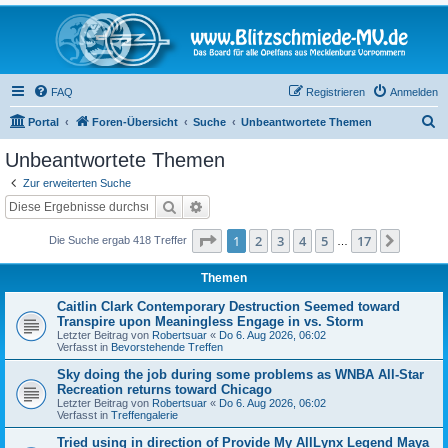
FAQ
Registrieren
Anmelden
S
Portal
Foren-Übersicht
Suche
Unbeantwortete Themen
u
Unbeantwortete Themen
c
Zur erweiterten Suche
h
Suche
Erweiterte Suche
e
Seite
1
von
17
1
2
3
4
5
17
Nächst
Die Suche ergab 418 Treffer
…
Themen
Caitlin Clark Contemporary Destruction Seemed toward
Transpire upon Meaningless Engage in vs. Storm
Letzter Beitrag von
Robertsuar
«
Do 6. Aug 2026, 06:02
Verfasst in
Bevorstehende Treffen
Sky doing the job during some problems as WNBA All-Star
Recreation returns toward Chicago
Letzter Beitrag von
Robertsuar
«
Do 6. Aug 2026, 06:02
Verfasst in
Treffengalerie
Tried using in direction of Provide My AllLynx Legend Maya