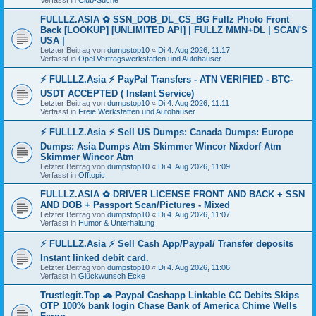
Verfasst in
Club-Suche
FULLLZ.ASIA ✿ SSN_DOB_DL_CS_BG Fullz Photo Front
Back [LOOKUP] [UNLIMITED API] | FULLZ MMN+DL | SCAN'S
USA |
Letzter Beitrag von
dumpstop10
«
Di 4. Aug 2026, 11:17
Verfasst in
Opel Vertragswerkstätten und Autohäuser
⚡ FULLLZ.Asia ⚡ PayPal Transfers - ATN VERIFIED - BTC-
USDT ACCEPTED ( Instant Service)
Letzter Beitrag von
dumpstop10
«
Di 4. Aug 2026, 11:11
Verfasst in
Freie Werkstätten und Autohäuser
⚡ FULLLZ.Asia ⚡ Sell US Dumps: Canada Dumps: Europe
Dumps: Asia Dumps Atm Skimmer Wincor Nixdorf Atm
Skimmer Wincor Atm
Letzter Beitrag von
dumpstop10
«
Di 4. Aug 2026, 11:09
Verfasst in
Offtopic
FULLLZ.ASIA ✿ DRIVER LICENSE FRONT AND BACK + SSN
AND DOB + Passport Scan/Pictures - Mixed
Letzter Beitrag von
dumpstop10
«
Di 4. Aug 2026, 11:07
Verfasst in
Humor & Unterhaltung
⚡ FULLLZ.Asia ⚡ Sell Cash App/Paypal/ Transfer deposits
Instant linked debit card.
Letzter Beitrag von
dumpstop10
«
Di 4. Aug 2026, 11:06
Verfasst in
Glückwunsch Ecke
Trustlegit.Top 🚗 Paypal Cashapp Linkable CC Debits Skips
OTP 100% bank login Chase Bank of America Chime Wells