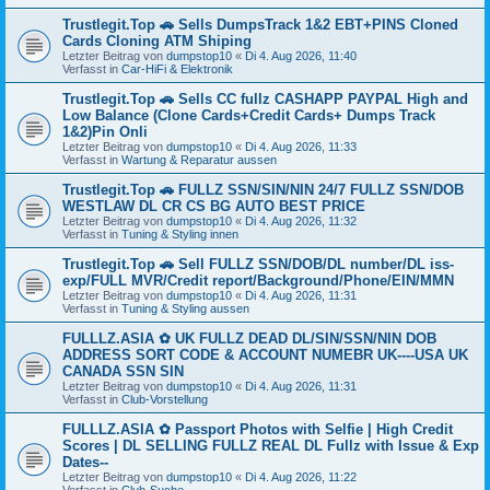
Trustlegit.Top 🚗 Sells DumpsTrack 1&2 EBT+PINS Cloned
Cards Cloning ATM Shiping
Letzter Beitrag von
dumpstop10
«
Di 4. Aug 2026, 11:40
Verfasst in
Car-HiFi & Elektronik
Trustlegit.Top 🚗 Sells CC fullz CASHAPP PAYPAL High and
Low Balance (Clone Cards+Credit Cards+ Dumps Track
1&2)Pin Onli
Letzter Beitrag von
dumpstop10
«
Di 4. Aug 2026, 11:33
Verfasst in
Wartung & Reparatur aussen
Trustlegit.Top 🚗 FULLZ SSN/SIN/NIN 24/7 FULLZ SSN/DOB
WESTLAW DL CR CS BG AUTO BEST PRICE
Letzter Beitrag von
dumpstop10
«
Di 4. Aug 2026, 11:32
Verfasst in
Tuning & Styling innen
Trustlegit.Top 🚗 Sell FULLZ SSN/DOB/DL number/DL iss-
exp/FULL MVR/Credit report/Background/Phone/EIN/MMN
Letzter Beitrag von
dumpstop10
«
Di 4. Aug 2026, 11:31
Verfasst in
Tuning & Styling aussen
FULLLZ.ASIA ✿ UK FULLZ DEAD DL/SIN/SSN/NIN DOB
ADDRESS SORT CODE & ACCOUNT NUMEBR UK----USA UK
CANADA SSN SIN
Letzter Beitrag von
dumpstop10
«
Di 4. Aug 2026, 11:31
Verfasst in
Club-Vorstellung
FULLLZ.ASIA ✿ Passport Photos with Selfie | High Credit
Scores | DL SELLING FULLZ REAL DL Fullz with Issue & Exp
Dates--
Letzter Beitrag von
dumpstop10
«
Di 4. Aug 2026, 11:22