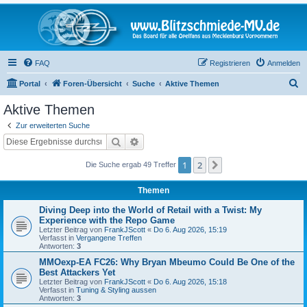
FAQ
Registrieren
Anmelden
S
Portal
Foren-Übersicht
Suche
Aktive Themen
u
Aktive Themen
c
Zur erweiterten Suche
h
Suche
Erweiterte Suche
e
1
2
Nächste
Die Suche ergab 49 Treffer
Themen
Diving Deep into the World of Retail with a Twist: My
Experience with the Repo Game
Letzter Beitrag von
FrankJScott
«
Do 6. Aug 2026, 15:19
Verfasst in
Vergangene Treffen
Antworten:
3
MMOexp-EA FC26: Why Bryan Mbeumo Could Be One of the
Best Attackers Yet
Letzter Beitrag von
FrankJScott
«
Do 6. Aug 2026, 15:18
Verfasst in
Tuning & Styling aussen
Antworten:
3