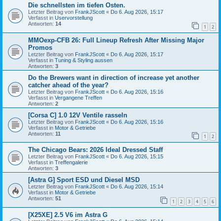
Die schnellsten im tiefen Osten.
Letzter Beitrag von
FrankJScott
«
Do 6. Aug 2026, 15:17
Verfasst in
Uservorstellung
Antworten:
14
1
2
MMOexp-CFB 26: Full Lineup Refresh After Missing Major
Promos
Letzter Beitrag von
FrankJScott
«
Do 6. Aug 2026, 15:17
Verfasst in
Tuning & Styling aussen
Antworten:
3
Do the Brewers want in direction of increase yet another
catcher ahead of the year?
Letzter Beitrag von
FrankJScott
«
Do 6. Aug 2026, 15:16
Verfasst in
Vergangene Treffen
Antworten:
2
[Corsa C] 1.0 12V Ventile rasseln
Letzter Beitrag von
FrankJScott
«
Do 6. Aug 2026, 15:16
Verfasst in
Motor & Getriebe
Antworten:
11
1
2
The Chicago Bears: 2026 Ideal Dressed Staff
Letzter Beitrag von
FrankJScott
«
Do 6. Aug 2026, 15:15
Verfasst in
Treffengalerie
Antworten:
3
[Astra G] Sport ESD und Diesel MSD
Letzter Beitrag von
FrankJScott
«
Do 6. Aug 2026, 15:14
Verfasst in
Motor & Getriebe
Antworten:
51
1
2
3
4
5
6
[X25XE] 2.5 V6 im Astra G