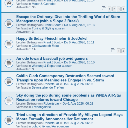
Letzter Beitrag von
FrankJScott
«
Do 6. Aug 2026, 15:14
Verfasst in
Motor & Getriebe
Antworten:
35
1
2
3
4
Escape the Ordinary: Dive into the Thrilling World of Store
Management (with a Slope 2 Break)
Letzter Beitrag von
FrankJScott
«
Do 6. Aug 2026, 15:13
Verfasst in
Tuning & Styling aussen
Antworten:
3
Happy Birthday Fleischhelm & JoeDuke!
Letzter Beitrag von
FrankJScott
«
Do 6. Aug 2026, 15:11
Verfasst in
Glückwunsch Ecke
Antworten:
14
1
2
An ode toward baseball job avid gamers
Letzter Beitrag von
FrankJScott
«
Do 6. Aug 2026, 15:10
Verfasst in
Wartung & Reparatur aussen
Antworten:
3
Caitlin Clark Contemporary Destruction Seemed toward
Transpire upon Meaningless Engage in vs. Storm
Letzter Beitrag von
Robertsuar
«
Do 6. Aug 2026, 06:02
Verfasst in
Bevorstehende Treffen
Sky doing the job during some problems as WNBA All-Star
Recreation returns toward Chicago
Letzter Beitrag von
Robertsuar
«
Do 6. Aug 2026, 06:02
Verfasst in
Treffengalerie
Tried using in direction of Provide My AllLynx Legend Maya
Moore Formally Announces Her Retirement
Letzter Beitrag von
Robertsuar
«
Do 6. Aug 2026, 06:02
Verfasst in
Lob, Kritik und Anregungen