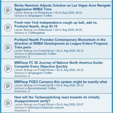
Becky Hammon Adjusts Solution as Las Vegas Aces Navigate
Aggressive WNBA Time
Letzter Beitrag von
Robertsuar
«
Do 6. Aug 2026, 06:01
Verfasst in
Vergangene Treffen
Fresh new York Independence cough up ball, add vs.
Portland Hearth, drop 81-74
Letzter Beitrag von
Robertsuar
«
Do 6. Aug 2026, 06:01
Verfasst in
Treffengalerie
Portland Hearth Provides Contemporary Momentum in the
direction of WNBA Development as League Enters Progress
Time perio
Letzter Beitrag von
FrankJScott
«
Do 6. Aug 2026, 03:13
Verfasst in
Bevorstehende Treffen
Antworten:
2
MMOexp FC 26 Journey of Nations North America Guide:
Complete Every Objective Quickly
Letzter Beitrag von
FrankJScott
«
Do 6. Aug 2026, 03:12
Verfasst in
Vergangene Treffen
Antworten:
2
MMOexp POE2 Currency this system might be exactly what
Letzter Beitrag von
FrankJScott
«
Do 6. Aug 2026, 03:12
Verfasst in
Bevorstehende Treffen
Antworten:
2
How will the Yankeespitching react towards its initially
disappointment verify?
Letzter Beitrag von
FrankJScott
«
Do 6. Aug 2026, 03:07
Verfasst in
Wartung & Reparatur aussen
Antworten:
2