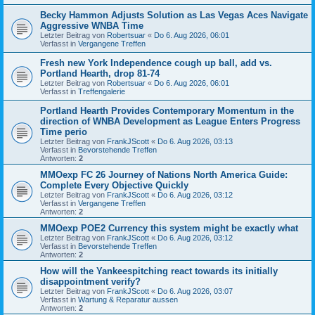
Becky Hammon Adjusts Solution as Las Vegas Aces Navigate
Aggressive WNBA Time
Letzter Beitrag von
Robertsuar
«
Do 6. Aug 2026, 06:01
Verfasst in
Vergangene Treffen
Fresh new York Independence cough up ball, add vs.
Portland Hearth, drop 81-74
Letzter Beitrag von
Robertsuar
«
Do 6. Aug 2026, 06:01
Verfasst in
Treffengalerie
Portland Hearth Provides Contemporary Momentum in the
direction of WNBA Development as League Enters Progress
Time perio
Letzter Beitrag von
FrankJScott
«
Do 6. Aug 2026, 03:13
Verfasst in
Bevorstehende Treffen
Antworten:
2
MMOexp FC 26 Journey of Nations North America Guide:
Complete Every Objective Quickly
Letzter Beitrag von
FrankJScott
«
Do 6. Aug 2026, 03:12
Verfasst in
Vergangene Treffen
Antworten:
2
MMOexp POE2 Currency this system might be exactly what
Letzter Beitrag von
FrankJScott
«
Do 6. Aug 2026, 03:12
Verfasst in
Bevorstehende Treffen
Antworten:
2
How will the Yankeespitching react towards its initially
disappointment verify?
Letzter Beitrag von
FrankJScott
«
Do 6. Aug 2026, 03:07
Verfasst in
Wartung & Reparatur aussen
Antworten:
2