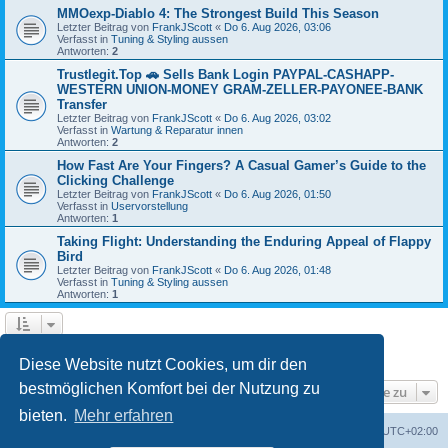
MMOexp-Diablo 4: The Strongest Build This Season
Letzter Beitrag von
FrankJScott
«
Do 6. Aug 2026, 03:06
Verfasst in
Tuning & Styling aussen
Antworten:
2
Trustlegit.Top 🚗 Sells Bank Login PAYPAL-CASHAPP-
WESTERN UNION-MONEY GRAM-ZELLER-PAYONEE-BANK
Transfer
Letzter Beitrag von
FrankJScott
«
Do 6. Aug 2026, 03:02
Verfasst in
Wartung & Reparatur innen
Antworten:
2
How Fast Are Your Fingers? A Casual Gamer’s Guide to the
Clicking Challenge
Letzter Beitrag von
FrankJScott
«
Do 6. Aug 2026, 01:50
Verfasst in
Uservorstellung
Antworten:
1
Taking Flight: Understanding the Enduring Appeal of Flappy
Bird
Letzter Beitrag von
FrankJScott
«
Do 6. Aug 2026, 01:48
Verfasst in
Tuning & Styling aussen
Antworten:
1
1
2
Nächste
Die Suche ergab 50 Treffer
Diese Website nutzt Cookies, um dir den
bestmöglichen Komfort bei der Nutzung zu
Gehe zu
bieten.
Mehr erfahren
Portal
Foren-Übersicht
Alle Zeiten sind
UTC+02:00