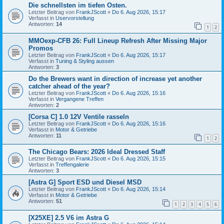
Die schnellsten im tiefen Osten.
Letzter Beitrag von
FrankJScott
«
Do 6. Aug 2026, 15:17
Verfasst in
Uservorstellung
Antworten:
14
1
2
MMOexp-CFB 26: Full Lineup Refresh After Missing Major
Promos
Letzter Beitrag von
FrankJScott
«
Do 6. Aug 2026, 15:17
Verfasst in
Tuning & Styling aussen
Antworten:
3
Do the Brewers want in direction of increase yet another
catcher ahead of the year?
Letzter Beitrag von
FrankJScott
«
Do 6. Aug 2026, 15:16
Verfasst in
Vergangene Treffen
Antworten:
2
[Corsa C] 1.0 12V Ventile rasseln
Letzter Beitrag von
FrankJScott
«
Do 6. Aug 2026, 15:16
Verfasst in
Motor & Getriebe
Antworten:
11
1
2
The Chicago Bears: 2026 Ideal Dressed Staff
Letzter Beitrag von
FrankJScott
«
Do 6. Aug 2026, 15:15
Verfasst in
Treffengalerie
Antworten:
3
[Astra G] Sport ESD und Diesel MSD
Letzter Beitrag von
FrankJScott
«
Do 6. Aug 2026, 15:14
Verfasst in
Motor & Getriebe
Antworten:
51
1
2
3
4
5
6
[X25XE] 2.5 V6 im Astra G