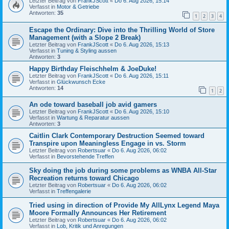
Letzter Beitrag von
FrankJScott
«
Do 6. Aug 2026, 15:14
Verfasst in
Motor & Getriebe
Antworten:
35
1
2
3
4
Escape the Ordinary: Dive into the Thrilling World of Store
Management (with a Slope 2 Break)
Letzter Beitrag von
FrankJScott
«
Do 6. Aug 2026, 15:13
Verfasst in
Tuning & Styling aussen
Antworten:
3
Happy Birthday Fleischhelm & JoeDuke!
Letzter Beitrag von
FrankJScott
«
Do 6. Aug 2026, 15:11
Verfasst in
Glückwunsch Ecke
Antworten:
14
1
2
An ode toward baseball job avid gamers
Letzter Beitrag von
FrankJScott
«
Do 6. Aug 2026, 15:10
Verfasst in
Wartung & Reparatur aussen
Antworten:
3
Caitlin Clark Contemporary Destruction Seemed toward
Transpire upon Meaningless Engage in vs. Storm
Letzter Beitrag von
Robertsuar
«
Do 6. Aug 2026, 06:02
Verfasst in
Bevorstehende Treffen
Sky doing the job during some problems as WNBA All-Star
Recreation returns toward Chicago
Letzter Beitrag von
Robertsuar
«
Do 6. Aug 2026, 06:02
Verfasst in
Treffengalerie
Tried using in direction of Provide My AllLynx Legend Maya
Moore Formally Announces Her Retirement
Letzter Beitrag von
Robertsuar
«
Do 6. Aug 2026, 06:02
Verfasst in
Lob, Kritik und Anregungen