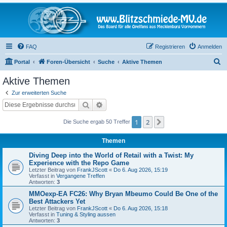
FAQ
Registrieren
Anmelden
S
Portal
Foren-Übersicht
Suche
Aktive Themen
u
Aktive Themen
c
Zur erweiterten Suche
h
Suche
Erweiterte Suche
e
1
2
Nächste
Die Suche ergab 50 Treffer
Themen
Diving Deep into the World of Retail with a Twist: My
Experience with the Repo Game
Letzter Beitrag von
FrankJScott
«
Do 6. Aug 2026, 15:19
Verfasst in
Vergangene Treffen
Antworten:
3
MMOexp-EA FC26: Why Bryan Mbeumo Could Be One of the
Best Attackers Yet
Letzter Beitrag von
FrankJScott
«
Do 6. Aug 2026, 15:18
Verfasst in
Tuning & Styling aussen
Antworten:
3