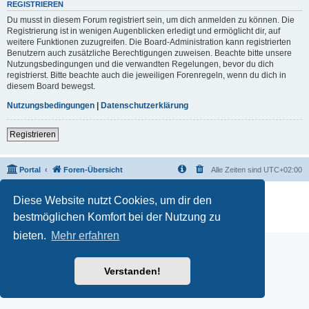
REGISTRIEREN
Du musst in diesem Forum registriert sein, um dich anmelden zu können. Die
Registrierung ist in wenigen Augenblicken erledigt und ermöglicht dir, auf
weitere Funktionen zuzugreifen. Die Board-Administration kann registrierten
Benutzern auch zusätzliche Berechtigungen zuweisen. Beachte bitte unsere
Nutzungsbedingungen und die verwandten Regelungen, bevor du dich
registrierst. Bitte beachte auch die jeweiligen Forenregeln, wenn du dich in
diesem Board bewegst.
Nutzungsbedingungen
|
Datenschutzerklärung
Registrieren
Portal
Foren-Übersicht
Alle Zeiten sind
UTC+02:00
Powered by
phpBB
® Forum Software © phpBB Limited
Diese Website nutzt Cookies, um dir den
Deutsche Übersetzung durch
phpBB.de
bestmöglichen Komfort bei der Nutzung zu
Datenschutz
|
Nutzungsbedingungen
bieten.
Mehr erfahren
Verstanden!