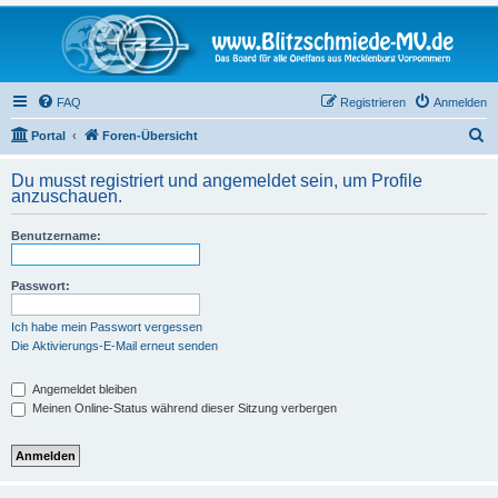
FAQ
Registrieren
Anmelden
S
Portal
Foren-Übersicht
u
Du musst registriert und angemeldet sein, um Profile
c
anzuschauen.
h
Benutzername:
e
Passwort:
Ich habe mein Passwort vergessen
Die Aktivierungs-E-Mail erneut senden
Angemeldet bleiben
Meinen Online-Status während dieser Sitzung verbergen