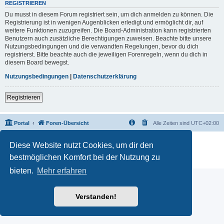
REGISTRIEREN
Du musst in diesem Forum registriert sein, um dich anmelden zu können. Die
Registrierung ist in wenigen Augenblicken erledigt und ermöglicht dir, auf
weitere Funktionen zuzugreifen. Die Board-Administration kann registrierten
Benutzern auch zusätzliche Berechtigungen zuweisen. Beachte bitte unsere
Nutzungsbedingungen und die verwandten Regelungen, bevor du dich
registrierst. Bitte beachte auch die jeweiligen Forenregeln, wenn du dich in
diesem Board bewegst.
Nutzungsbedingungen
|
Datenschutzerklärung
Registrieren
Portal
Foren-Übersicht
Alle Zeiten sind
UTC+02:00
Powered by
phpBB
® Forum Software © phpBB Limited
Diese Website nutzt Cookies, um dir den
Deutsche Übersetzung durch
phpBB.de
bestmöglichen Komfort bei der Nutzung zu
Datenschutz
|
Nutzungsbedingungen
bieten.
Mehr erfahren
Verstanden!