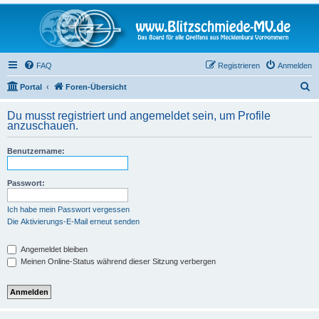
FAQ
Registrieren
Anmelden
S
Portal
Foren-Übersicht
u
Du musst registriert und angemeldet sein, um Profile
c
anzuschauen.
h
Benutzername:
e
Passwort:
Ich habe mein Passwort vergessen
Die Aktivierungs-E-Mail erneut senden
Angemeldet bleiben
Meinen Online-Status während dieser Sitzung verbergen