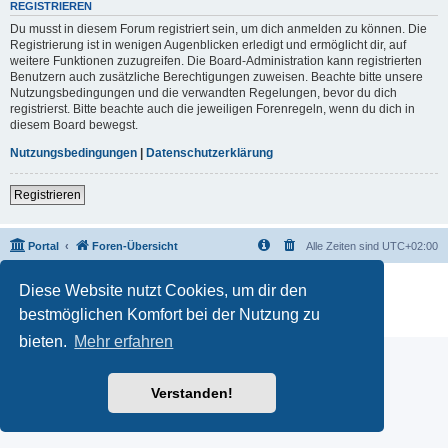
REGISTRIEREN
Du musst in diesem Forum registriert sein, um dich anmelden zu können. Die
Registrierung ist in wenigen Augenblicken erledigt und ermöglicht dir, auf
weitere Funktionen zuzugreifen. Die Board-Administration kann registrierten
Benutzern auch zusätzliche Berechtigungen zuweisen. Beachte bitte unsere
Nutzungsbedingungen und die verwandten Regelungen, bevor du dich
registrierst. Bitte beachte auch die jeweiligen Forenregeln, wenn du dich in
diesem Board bewegst.
Nutzungsbedingungen
|
Datenschutzerklärung
Registrieren
Portal
Foren-Übersicht
Alle Zeiten sind
UTC+02:00
Powered by
phpBB
® Forum Software © phpBB Limited
Diese Website nutzt Cookies, um dir den
Deutsche Übersetzung durch
phpBB.de
bestmöglichen Komfort bei der Nutzung zu
Datenschutz
|
Nutzungsbedingungen
bieten.
Mehr erfahren
Verstanden!