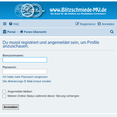
FAQ
Registrieren
Anmelden
S
Portal
Foren-Übersicht
u
Du musst registriert und angemeldet sein, um Profile
c
anzuschauen.
h
Benutzername:
e
Passwort:
Ich habe mein Passwort vergessen
Die Aktivierungs-E-Mail erneut senden
Angemeldet bleiben
Meinen Online-Status während dieser Sitzung verbergen