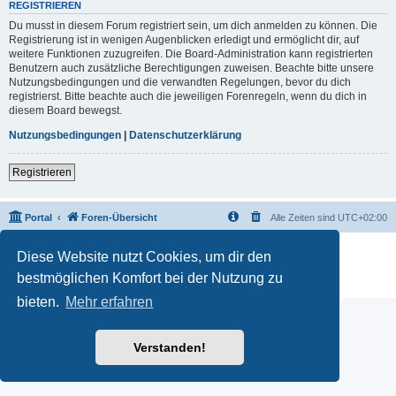
REGISTRIEREN
Du musst in diesem Forum registriert sein, um dich anmelden zu können. Die
Registrierung ist in wenigen Augenblicken erledigt und ermöglicht dir, auf
weitere Funktionen zuzugreifen. Die Board-Administration kann registrierten
Benutzern auch zusätzliche Berechtigungen zuweisen. Beachte bitte unsere
Nutzungsbedingungen und die verwandten Regelungen, bevor du dich
registrierst. Bitte beachte auch die jeweiligen Forenregeln, wenn du dich in
diesem Board bewegst.
Nutzungsbedingungen
|
Datenschutzerklärung
Registrieren
Portal
Foren-Übersicht
Alle Zeiten sind
UTC+02:00
Powered by
phpBB
® Forum Software © phpBB Limited
Diese Website nutzt Cookies, um dir den
Deutsche Übersetzung durch
phpBB.de
bestmöglichen Komfort bei der Nutzung zu
Datenschutz
|
Nutzungsbedingungen
bieten.
Mehr erfahren
Verstanden!