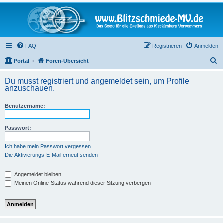
FAQ
Registrieren
Anmelden
S
Portal
Foren-Übersicht
u
Du musst registriert und angemeldet sein, um Profile
c
anzuschauen.
h
Benutzername:
e
Passwort:
Ich habe mein Passwort vergessen
Die Aktivierungs-E-Mail erneut senden
Angemeldet bleiben
Meinen Online-Status während dieser Sitzung verbergen