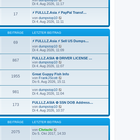
r
B
e
Di 4. Aug 2026, 11:17
a
e
u
g
i
e
⚡ FULLLZ.Asia ⚡ PayPal Transf…
17
t
s
N
von
dumpstop10
r
t
e
Di 4. Aug 2026, 11:11
a
e
u
g
r
e
B
s
BEITRÄGE
LETZTER BEITRAG
e
t
i
e
⚡ FULLLZ.Asia ⚡ Sell US Dumps…
t
69
r
r
N
von
dumpstop10
B
a
e
Di 4. Aug 2026, 11:09
e
g
u
i
e
FULLLZ.ASIA ✿ DRIVER LICENSE …
t
867
s
N
von
dumpstop10
r
t
e
Di 4. Aug 2026, 11:07
a
e
u
g
r
e
Great Guppy Fish Info
1955
B
s
N
von
FrankJScott
e
t
e
Do 6. Aug 2026, 15:11
i
e
u
t
r
e
N
von
dumpstop10
r
981
B
s
e
Di 4. Aug 2026, 11:04
a
e
t
u
g
i
e
e
FULLLZ.ASIA ✿ SSN DOB Address…
t
r
173
s
N
von
dumpstop10
r
B
t
e
Di 4. Aug 2026, 10:37
a
e
e
u
g
i
r
e
t
B
s
BEITRÄGE
LETZTER BEITRAG
r
e
t
a
i
e
N
von
Chrischi
g
t
2075
r
e
Do 5. Okt 2017, 14:33
r
B
u
a
e