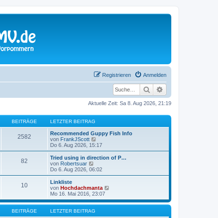
Registrieren
Anmelden
Suche
Erweiterte Suche
Aktuelle Zeit: Sa 8. Aug 2026, 21:19
BEITRÄGE
LETZTER BEITRAG
Recommended Guppy Fish Info
2582
N
von
FrankJScott
e
Do 6. Aug 2026, 15:17
u
e
Tried using in direction of P…
82
s
N
von
Robertsuar
t
e
Do 6. Aug 2026, 06:02
e
u
r
e
Linkliste
10
B
s
N
von
Hochdachmanta
e
t
e
Mo 16. Mai 2016, 23:07
i
e
u
t
r
e
r
B
s
BEITRÄGE
LETZTER BEITRAG
a
e
t