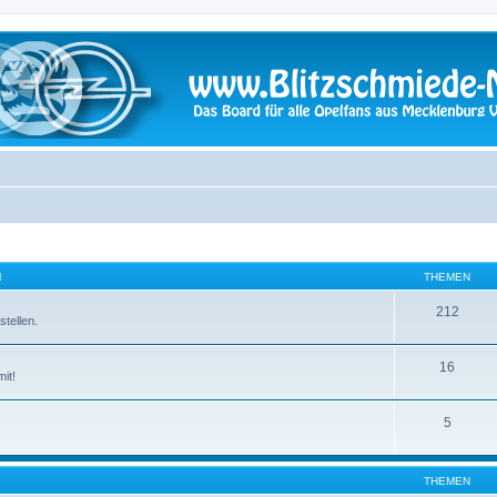
N
THEMEN
212
tellen.
16
it!
5
THEMEN