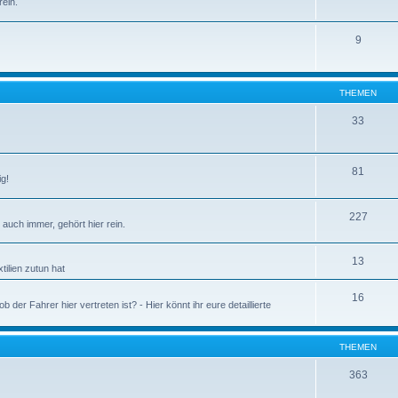
ein.
9
THEMEN
33
81
ig!
227
auch immer, gehört hier rein.
13
tilien zutun hat
16
 der Fahrer hier vertreten ist? - Hier könnt ihr eure detaillierte
THEMEN
363