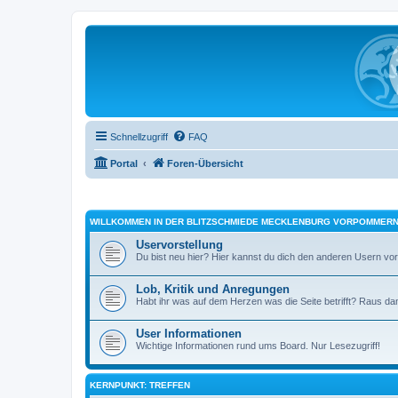
Schnellzugriff
FAQ
Portal
Foren-Übersicht
WILLKOMMEN IN DER BLITZSCHMIEDE MECKLENBURG VORPOMMER
Uservorstellung
Du bist neu hier? Hier kannst du dich den anderen Usern vors
Lob, Kritik und Anregungen
Habt ihr was auf dem Herzen was die Seite betrifft? Raus dam
User Informationen
Wichtige Informationen rund ums Board. Nur Lesezugriff!
KERNPUNKT: TREFFEN