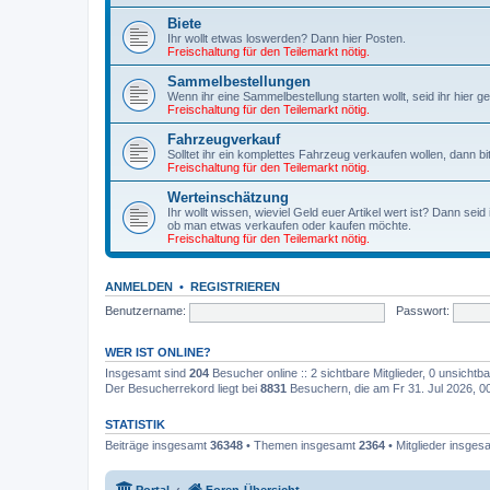
Biete
Ihr wollt etwas loswerden? Dann hier Posten.
Freischaltung für den Teilemarkt nötig.
Sammelbestellungen
Wenn ihr eine Sammelbestellung starten wollt, seid ihr hier ge
Freischaltung für den Teilemarkt nötig.
Fahrzeugverkauf
Solltet ihr ein komplettes Fahrzeug verkaufen wollen, dann bit
Freischaltung für den Teilemarkt nötig.
Werteinschätzung
Ihr wollt wissen, wieviel Geld euer Artikel wert ist? Dann seid
ob man etwas verkaufen oder kaufen möchte.
Freischaltung für den Teilemarkt nötig.
ANMELDEN
•
REGISTRIEREN
Benutzername:
Passwort:
WER IST ONLINE?
Insgesamt sind
204
Besucher online :: 2 sichtbare Mitglieder, 0 unsicht
Der Besucherrekord liegt bei
8831
Besuchern, die am Fr 31. Jul 2026, 00:
STATISTIK
Beiträge insgesamt
36348
• Themen insgesamt
2364
• Mitglieder insge