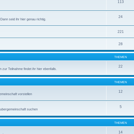
113
24
Dann seid ihr hier genau richtig.
221
28
THEMEN
22
zur Teilnahme findet ihr hier ebenfalls.
THEMEN
12
emeinschaft vorstellen
5
raubergemeinschaft suchen
THEMEN
14