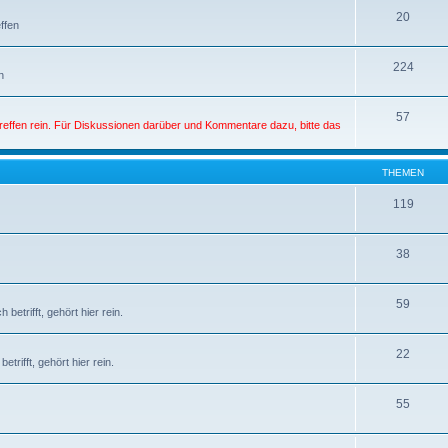
20
ffen
224
n
57
Treffen rein. Für Diskussionen darüber und Kommentare dazu, bitte das
THEMEN
119
38
59
etrifft, gehört hier rein.
22
rifft, gehört hier rein.
55