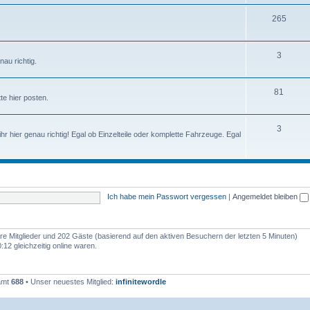
265
3
nau richtig.
81
te hier posten.
3
 ihr hier genau richtig! Egal ob Einzelteile oder komplette Fahrzeuge. Egal
Ich habe mein Passwort vergessen
|
Angemeldet bleiben
bare Mitglieder und 202 Gäste (basierend auf den aktiven Besuchern der letzten 5 Minuten)
12 gleichzeitig online waren.
samt
688
• Unser neuestes Mitglied:
infinitewordle