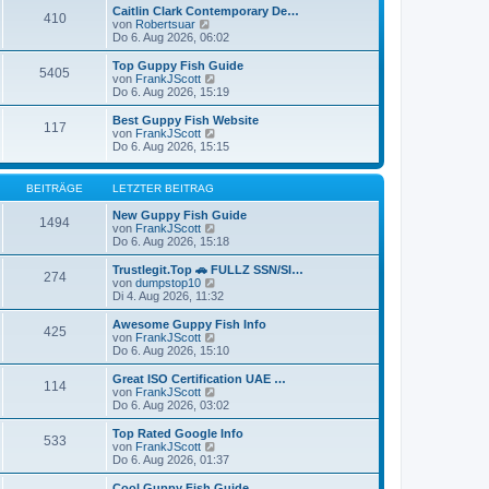
g
i
e
Caitlin Clark Contemporary De…
410
t
N
r
von
Robertsuar
r
e
B
Do 6. Aug 2026, 06:02
a
u
e
g
e
i
Top Guppy Fish Guide
5405
s
t
N
von
FrankJScott
t
r
e
Do 6. Aug 2026, 15:19
e
a
u
r
g
e
Best Guppy Fish Website
117
B
s
N
von
FrankJScott
e
t
e
Do 6. Aug 2026, 15:15
i
e
u
t
r
e
r
B
s
BEITRÄGE
LETZTER BEITRAG
a
e
t
g
i
e
New Guppy Fish Guide
1494
t
r
N
von
FrankJScott
r
B
e
Do 6. Aug 2026, 15:18
a
e
u
g
i
e
Trustlegit.Top 🚗 FULLZ SSN/SI…
274
t
s
N
von
dumpstop10
r
t
e
Di 4. Aug 2026, 11:32
a
e
u
g
r
e
Awesome Guppy Fish Info
425
B
s
N
von
FrankJScott
e
t
e
Do 6. Aug 2026, 15:10
i
e
u
t
r
e
Great ISO Certification UAE …
r
114
B
s
N
von
FrankJScott
a
e
t
e
Do 6. Aug 2026, 03:02
g
i
e
u
t
r
e
Top Rated Google Info
r
533
B
s
N
von
FrankJScott
a
e
t
e
Do 6. Aug 2026, 01:37
g
i
e
u
t
r
e
Cool Guppy Fish Guide