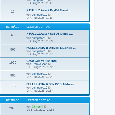
r
B
e
Di 4. Aug 2026, 11:17
a
e
u
g
i
e
⚡ FULLLZ.Asia ⚡ PayPal Transf…
17
t
s
N
von
dumpstop10
r
t
e
Di 4. Aug 2026, 11:11
a
e
u
g
r
e
B
s
BEITRÄGE
LETZTER BEITRAG
e
t
i
e
⚡ FULLLZ.Asia ⚡ Sell US Dumps…
t
69
r
r
N
von
dumpstop10
B
a
e
Di 4. Aug 2026, 11:09
e
g
u
i
e
FULLLZ.ASIA ✿ DRIVER LICENSE …
t
867
s
N
von
dumpstop10
r
t
e
Di 4. Aug 2026, 11:07
a
e
u
g
r
e
Great Guppy Fish Info
1955
B
s
N
von
FrankJScott
e
t
e
Do 6. Aug 2026, 15:11
i
e
u
t
r
e
N
von
dumpstop10
r
981
B
s
e
Di 4. Aug 2026, 11:04
a
e
t
u
g
i
e
e
FULLLZ.ASIA ✿ SSN DOB Address…
t
r
173
s
N
von
dumpstop10
r
B
t
e
Di 4. Aug 2026, 10:37
a
e
e
u
g
i
r
e
t
B
s
BEITRÄGE
LETZTER BEITRAG
r
e
t
a
i
e
N
von
Chrischi
g
t
2075
r
e
Do 5. Okt 2017, 14:33
r
B
u
a
e