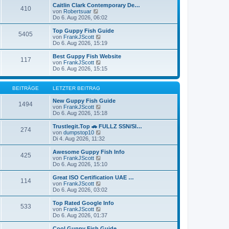
g
i
e
Caitlin Clark Contemporary De…
410
t
N
r
von
Robertsuar
r
e
B
Do 6. Aug 2026, 06:02
a
u
e
g
e
i
Top Guppy Fish Guide
5405
s
t
N
von
FrankJScott
t
r
e
Do 6. Aug 2026, 15:19
e
a
u
r
g
e
Best Guppy Fish Website
117
B
s
N
von
FrankJScott
e
t
e
Do 6. Aug 2026, 15:15
i
e
u
t
r
e
r
B
s
BEITRÄGE
LETZTER BEITRAG
a
e
t
g
i
e
New Guppy Fish Guide
1494
t
r
N
von
FrankJScott
r
B
e
Do 6. Aug 2026, 15:18
a
e
u
g
i
e
Trustlegit.Top 🚗 FULLZ SSN/SI…
274
t
s
N
von
dumpstop10
r
t
e
Di 4. Aug 2026, 11:32
a
e
u
g
r
e
Awesome Guppy Fish Info
425
B
s
N
von
FrankJScott
e
t
e
Do 6. Aug 2026, 15:10
i
e
u
t
r
e
Great ISO Certification UAE …
r
114
B
s
N
von
FrankJScott
a
e
t
e
Do 6. Aug 2026, 03:02
g
i
e
u
t
r
e
Top Rated Google Info
r
533
B
s
N
von
FrankJScott
a
e
t
e
Do 6. Aug 2026, 01:37
g
i
e
u
t
r
e
Cool Guppy Fish Guide