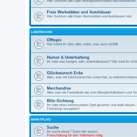
Hier Gehören alle Opel Vertragswerkstätten und Autohäuser r
Freie Werkstätten und Autohäuser
Hier Gehören alle freien Werkstätten und Autohäuser rein.
LABERBOARD
Offtopic
Hier könnt ihr über alles reden, was euch einfällt
Humor & Unterhaltung
Ihr habt was lustiges oder unterhaltsames? Hier seid ihr richt
Glückwunsch Ecke
Alles, was mit Glückwünschen zutun hat, zu welchem Anlass 
Merchandise
Alles was mit Fanartikeln wie zum Beispiel Aufklebern und Tex
Blitz-Sichtung
Ihr habt einen interessanten Opel gesehen und wollt wissen, ob
Fahndung rausgeben!
MARKTPLATZ
Suche
Ihr sucht etwas? Dann hier posten.
Freischaltung für den Teilemarkt nötig.