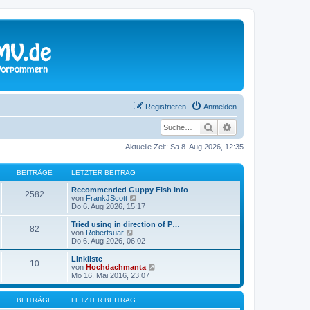
Registrieren
Anmelden
Suche
Erweiterte Suche
Aktuelle Zeit: Sa 8. Aug 2026, 12:35
BEITRÄGE
LETZTER BEITRAG
Recommended Guppy Fish Info
2582
N
von
FrankJScott
e
Do 6. Aug 2026, 15:17
u
e
Tried using in direction of P…
82
s
N
von
Robertsuar
t
e
Do 6. Aug 2026, 06:02
e
u
r
e
Linkliste
10
B
s
N
von
Hochdachmanta
e
t
e
Mo 16. Mai 2016, 23:07
i
e
u
t
r
e
r
B
s
BEITRÄGE
LETZTER BEITRAG
a
e
t