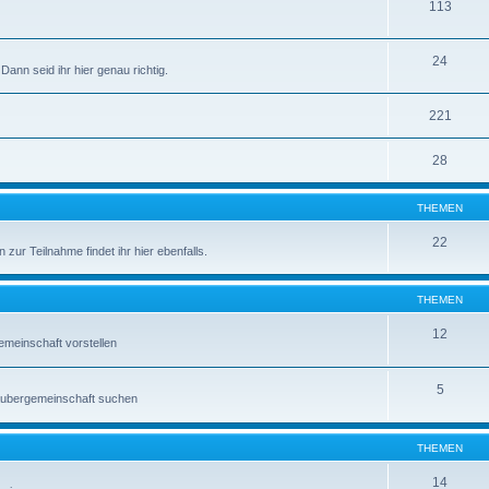
113
24
Dann seid ihr hier genau richtig.
221
28
THEMEN
22
zur Teilnahme findet ihr hier ebenfalls.
THEMEN
12
emeinschaft vorstellen
5
raubergemeinschaft suchen
THEMEN
14