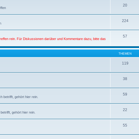
20
ffen
224
n
57
Treffen rein. Für Diskussionen darüber und Kommentare dazu, bitte das
THEMEN
119
38
59
etrifft, gehört hier rein.
22
rifft, gehört hier rein.
55