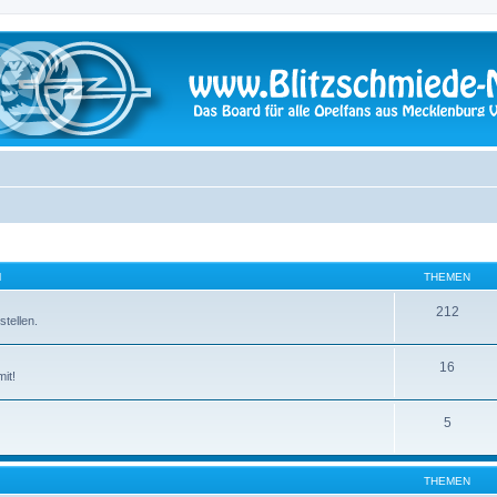
N
THEMEN
212
tellen.
16
it!
5
THEMEN