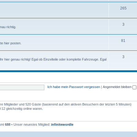
265
3
nau richtig.
81
te hier posten.
3
 ihr hier genau richtig! Egal ob Einzelteile oder komplette Fahrzeuge. Egal
Ich habe mein Passwort vergessen
|
Angemeldet bleiben
bare Mitglieder und 520 Gäste (basierend auf den aktiven Besuchern der letzten 5 Minuten)
12 gleichzeitig online waren.
samt
688
• Unser neuestes Mitglied:
infinitewordle