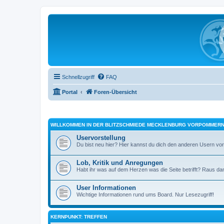
Schnellzugriff
FAQ
Portal
Foren-Übersicht
WILLKOMMEN IN DER BLITZSCHMIEDE MECKLENBURG VORPOMMER
Uservorstellung
Du bist neu hier? Hier kannst du dich den anderen Usern vors
Lob, Kritik und Anregungen
Habt ihr was auf dem Herzen was die Seite betrifft? Raus dam
User Informationen
Wichtige Informationen rund ums Board. Nur Lesezugriff!
KERNPUNKT: TREFFEN