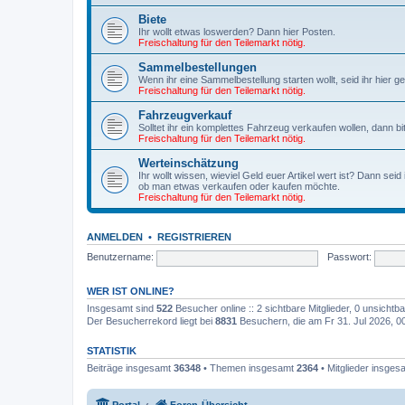
Biete
Ihr wollt etwas loswerden? Dann hier Posten.
Freischaltung für den Teilemarkt nötig.
Sammelbestellungen
Wenn ihr eine Sammelbestellung starten wollt, seid ihr hier ge
Freischaltung für den Teilemarkt nötig.
Fahrzeugverkauf
Solltet ihr ein komplettes Fahrzeug verkaufen wollen, dann bit
Freischaltung für den Teilemarkt nötig.
Werteinschätzung
Ihr wollt wissen, wieviel Geld euer Artikel wert ist? Dann seid
ob man etwas verkaufen oder kaufen möchte.
Freischaltung für den Teilemarkt nötig.
ANMELDEN
•
REGISTRIEREN
Benutzername:
Passwort:
WER IST ONLINE?
Insgesamt sind
522
Besucher online :: 2 sichtbare Mitglieder, 0 unsicht
Der Besucherrekord liegt bei
8831
Besuchern, die am Fr 31. Jul 2026, 00:
STATISTIK
Beiträge insgesamt
36348
• Themen insgesamt
2364
• Mitglieder insge