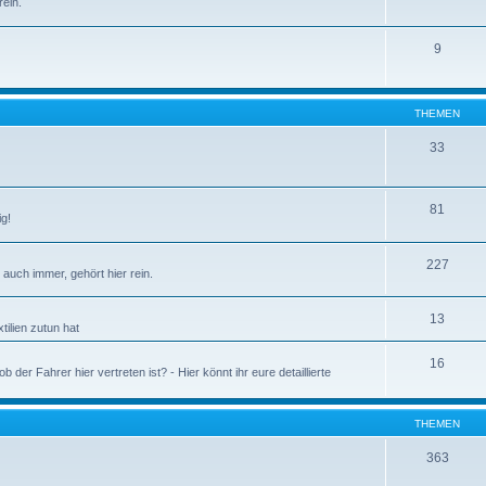
ein.
9
THEMEN
33
81
ig!
227
auch immer, gehört hier rein.
13
tilien zutun hat
16
 der Fahrer hier vertreten ist? - Hier könnt ihr eure detaillierte
THEMEN
363