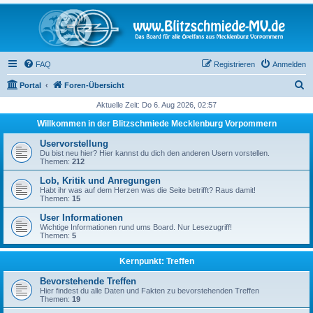
FAQ
Registrieren
Anmelden
S
Portal
Foren-Übersicht
u
Aktuelle Zeit: Do 6. Aug 2026, 02:57
c
Willkommen in der Blitzschmiede Mecklenburg Vorpommern
h
Uservorstellung
e
Du bist neu hier? Hier kannst du dich den anderen Usern vorstellen.
Themen:
212
Lob, Kritik und Anregungen
Habt ihr was auf dem Herzen was die Seite betrifft? Raus damit!
Themen:
15
User Informationen
Wichtige Informationen rund ums Board. Nur Lesezugriff!
Themen:
5
Kernpunkt: Treffen
Bevorstehende Treffen
Hier findest du alle Daten und Fakten zu bevorstehenden Treffen
Themen:
19