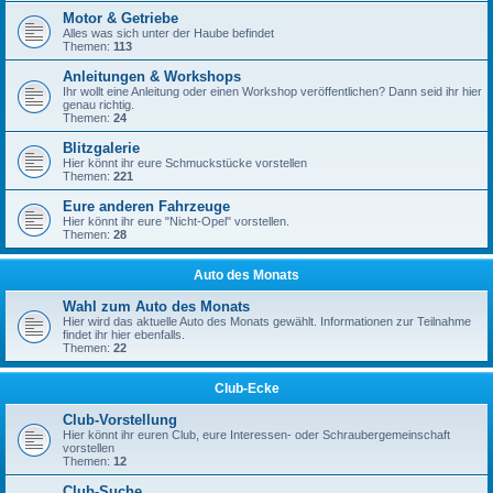
Motor & Getriebe
Alles was sich unter der Haube befindet
Themen:
113
Anleitungen & Workshops
Ihr wollt eine Anleitung oder einen Workshop veröffentlichen? Dann seid ihr hier
genau richtig.
Themen:
24
Blitzgalerie
Hier könnt ihr eure Schmuckstücke vorstellen
Themen:
221
Eure anderen Fahrzeuge
Hier könnt ihr eure "Nicht-Opel" vorstellen.
Themen:
28
Auto des Monats
Wahl zum Auto des Monats
Hier wird das aktuelle Auto des Monats gewählt. Informationen zur Teilnahme
findet ihr hier ebenfalls.
Themen:
22
Club-Ecke
Club-Vorstellung
Hier könnt ihr euren Club, eure Interessen- oder Schraubergemeinschaft
vorstellen
Themen:
12
Club-Suche