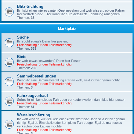
Blitz-Sichtung
Ihr habt einen interessanten Opel gesehen und wollt wissen, ob der Fahrer
hier vertreten ist? - Hier könnt ihr eure detaillierte Fahndung rausgeben!
Themen:
16
Marktplatz
Suche
Ihr sucht etwas? Dann hier posten.
Freischaltung für den Teilemarkt nötig.
Themen:
363
Biete
Ihr wollt etwas loswerden? Dann hier Posten.
Freischaltung für den Teilemarkt nötig.
Themen:
265
Sammelbestellungen
Wenn ihr eine Sammelbestellung starten wollt, seid ihr hier genau richtig.
Freischaltung für den Teilemarkt nötig.
Themen:
3
Fahrzeugverkauf
Solltet ihr ein komplettes Fahrzeug verkaufen wollen, dann bitte hier posten.
Freischaltung für den Teilemarkt nötig.
Themen:
81
Werteinschätzung
Ihr wollt wissen, wieviel Geld euer Artikel wert ist? Dann seid ihr hier genau
richtig! Egal ob Einzelteile oder komplette Fahrzeuge. Egal ob man etwas
verkaufen oder kaufen möchte.
Freischaltung für den Teilemarkt nötig.
Themen:
3