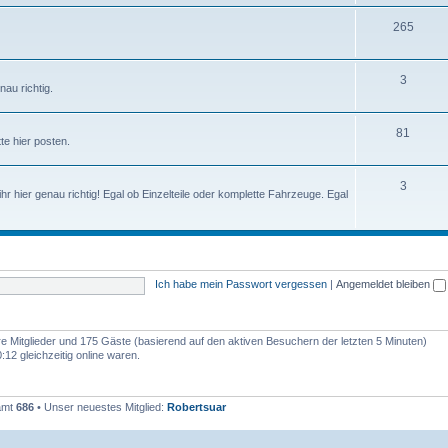
265
3
nau richtig.
81
te hier posten.
3
 ihr hier genau richtig! Egal ob Einzelteile oder komplette Fahrzeuge. Egal
Ich habe mein Passwort vergessen
|
Angemeldet bleiben
are Mitglieder und 175 Gäste (basierend auf den aktiven Besuchern der letzten 5 Minuten)
12 gleichzeitig online waren.
samt
686
• Unser neuestes Mitglied:
Robertsuar