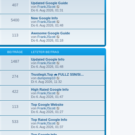
g
i
e
Updated Google Guide
407
t
N
r
von
FrankJScott
r
e
B
Do 6. Aug 2026, 01:31
a
u
e
g
e
i
New Google Info
5400
s
t
N
von
FrankJScott
t
r
e
Do 6. Aug 2026, 01:48
e
a
u
r
g
e
Awesome Google Guide
113
B
s
N
von
FrankJScott
e
t
e
Do 6. Aug 2026, 01:18
i
e
u
t
r
e
r
B
s
BEITRÄGE
LETZTER BEITRAG
a
e
t
g
i
e
Updated Google Info
1487
t
r
N
von
FrankJScott
r
B
e
Do 6. Aug 2026, 01:48
a
e
u
g
i
e
Trustlegit.Top 🚗 FULLZ SSN/SI…
274
t
s
N
von
dumpstop10
r
t
e
Di 4. Aug 2026, 11:32
a
e
u
g
r
e
High Rated Google Info
422
B
s
N
von
FrankJScott
e
t
e
Do 6. Aug 2026, 01:47
i
e
u
t
r
e
Top Google Website
r
113
B
s
N
von
FrankJScott
a
e
t
e
Do 6. Aug 2026, 01:27
g
i
e
u
t
r
e
Top Rated Google Info
r
533
B
s
N
von
FrankJScott
a
e
t
e
Do 6. Aug 2026, 01:37
g
i
e
u
t
r
e
Top Google Info