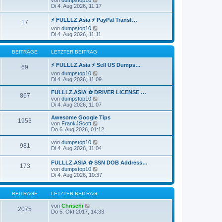
r
B
e
Di 4. Aug 2026, 11:17
a
e
u
g
i
e
⚡ FULLLZ.Asia ⚡ PayPal Transf…
17
t
s
N
von
dumpstop10
r
t
e
Di 4. Aug 2026, 11:11
a
e
u
g
r
e
B
s
BEITRÄGE
LETZTER BEITRAG
e
t
i
e
⚡ FULLLZ.Asia ⚡ Sell US Dumps…
t
69
r
r
N
von
dumpstop10
B
a
e
Di 4. Aug 2026, 11:09
e
g
u
i
e
FULLLZ.ASIA ✿ DRIVER LICENSE …
t
867
s
N
von
dumpstop10
r
t
e
Di 4. Aug 2026, 11:07
a
e
u
g
r
e
Awesome Google Tips
1953
B
s
N
von
FrankJScott
e
t
e
Do 6. Aug 2026, 01:12
i
e
u
t
r
e
N
von
dumpstop10
r
981
B
s
e
Di 4. Aug 2026, 11:04
a
e
t
u
g
i
e
e
FULLLZ.ASIA ✿ SSN DOB Address…
t
r
173
s
N
von
dumpstop10
r
B
t
e
Di 4. Aug 2026, 10:37
a
e
e
u
g
i
r
e
t
B
s
BEITRÄGE
LETZTER BEITRAG
r
e
t
a
i
e
N
von
Chrischi
g
t
2075
r
e
Do 5. Okt 2017, 14:33
r
B
u
a
e