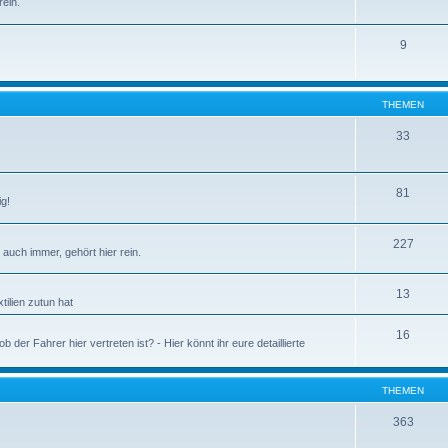
ein.
9
THEMEN
33
81
ig!
227
auch immer, gehört hier rein.
13
tilien zutun hat
16
 der Fahrer hier vertreten ist? - Hier könnt ihr eure detaillierte
THEMEN
363