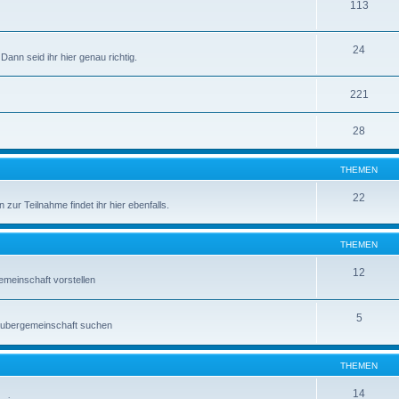
113
24
Dann seid ihr hier genau richtig.
221
28
THEMEN
22
zur Teilnahme findet ihr hier ebenfalls.
THEMEN
12
emeinschaft vorstellen
5
raubergemeinschaft suchen
THEMEN
14