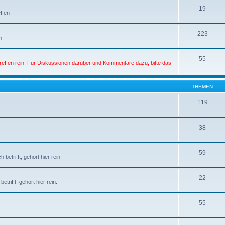
19
ffen
223
n
55
Treffen rein. Für Diskussionen darüber und Kommentare dazu, bitte das
THEMEN
119
38
59
etrifft, gehört hier rein.
22
rifft, gehört hier rein.
55