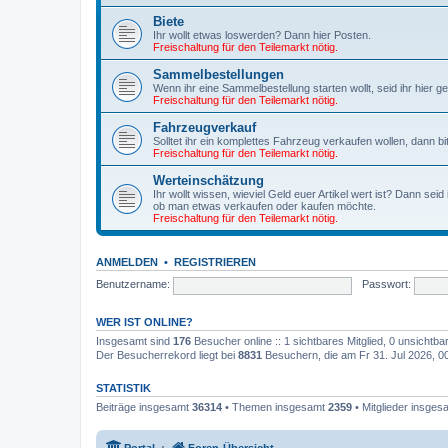
Biete
Ihr wollt etwas loswerden? Dann hier Posten.
Freischaltung für den Teilemarkt nötig.
Sammelbestellungen
Wenn ihr eine Sammelbestellung starten wollt, seid ihr hier ge
Freischaltung für den Teilemarkt nötig.
Fahrzeugverkauf
Solltet ihr ein komplettes Fahrzeug verkaufen wollen, dann bit
Freischaltung für den Teilemarkt nötig.
Werteinschätzung
Ihr wollt wissen, wieviel Geld euer Artikel wert ist? Dann seid
ob man etwas verkaufen oder kaufen möchte.
Freischaltung für den Teilemarkt nötig.
ANMELDEN
•
REGISTRIEREN
Benutzername:
Passwort:
WER IST ONLINE?
Insgesamt sind
176
Besucher online :: 1 sichtbares Mitglied, 0 unsichtb
Der Besucherrekord liegt bei
8831
Besuchern, die am Fr 31. Jul 2026, 00:
STATISTIK
Beiträge insgesamt
36314
• Themen insgesamt
2359
• Mitglieder insge