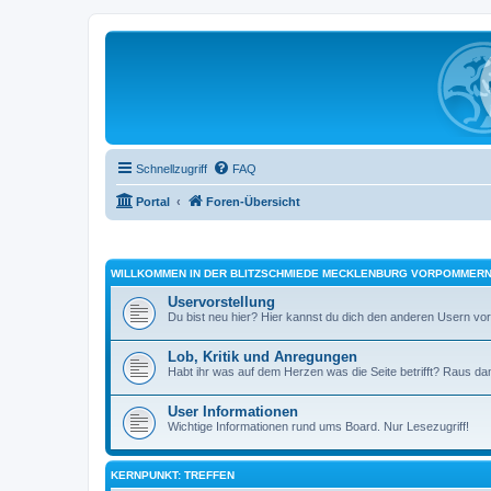
Schnellzugriff
FAQ
Portal
Foren-Übersicht
WILLKOMMEN IN DER BLITZSCHMIEDE MECKLENBURG VORPOMMER
Uservorstellung
Du bist neu hier? Hier kannst du dich den anderen Usern vors
Lob, Kritik und Anregungen
Habt ihr was auf dem Herzen was die Seite betrifft? Raus dam
User Informationen
Wichtige Informationen rund ums Board. Nur Lesezugriff!
KERNPUNKT: TREFFEN