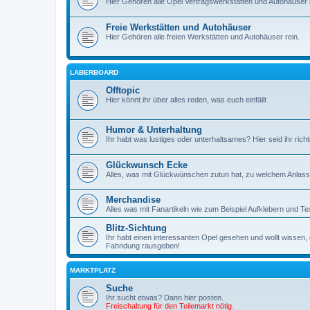
Hier Gehören alle Opel Vertragswerkstätten und Autohäuser r
Freie Werkstätten und Autohäuser
Hier Gehören alle freien Werkstätten und Autohäuser rein.
LABERBOARD
Offtopic
Hier könnt ihr über alles reden, was euch einfällt
Humor & Unterhaltung
Ihr habt was lustiges oder unterhaltsames? Hier seid ihr richt
Glückwunsch Ecke
Alles, was mit Glückwünschen zutun hat, zu welchem Anlass 
Merchandise
Alles was mit Fanartikeln wie zum Beispiel Aufklebern und Tex
Blitz-Sichtung
Ihr habt einen interessanten Opel gesehen und wollt wissen, ob
Fahndung rausgeben!
MARKTPLATZ
Suche
Ihr sucht etwas? Dann hier posten.
Freischaltung für den Teilemarkt nötig.