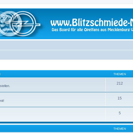
N
THEMEN
212
tellen.
15
it!
5
THEMEN