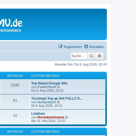
Registrieren
Anmelden
Suche
Erweiterte Suche
Aktuelle Zeit: Do 6. Aug 2026, 02:43
BEITRÄGE
LETZTER BEITRAG
Top Rated Google Site
2580
N
von
FrankJScott
e
Do 6. Aug 2026, 01:51
u
e
Trustlegit.Top 🚗 Sell FULLZ D…
81
s
N
von
dumpstop10
t
e
Di 4. Aug 2026, 10:41
e
u
r
e
Linkliste
10
B
s
N
von
Hochdachmanta
e
t
e
Mo 16. Mai 2016, 23:07
i
e
u
t
r
e
r
B
s
BEITRÄGE
LETZTER BEITRAG
a
e
t