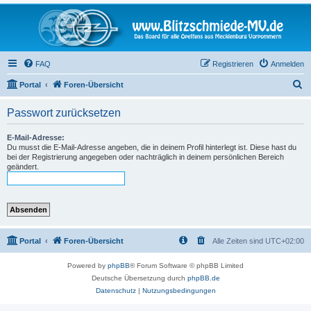
FAQ
Registrieren
Anmelden
S
Portal
Foren-Übersicht
u
Passwort zurücksetzen
c
h
E-Mail-Adresse:
Du musst die E-Mail-Adresse angeben, die in deinem Profil hinterlegt ist. Diese hast du
e
bei der Registrierung angegeben oder nachträglich in deinem persönlichen Bereich
geändert.
Portal
Foren-Übersicht
Alle Zeiten sind
UTC+02:00
Powered by
phpBB
® Forum Software © phpBB Limited
Deutsche Übersetzung durch
phpBB.de
Datenschutz
|
Nutzungsbedingungen