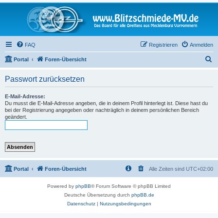
FAQ
Registrieren
Anmelden
S
Portal
Foren-Übersicht
u
Passwort zurücksetzen
c
h
E-Mail-Adresse:
Du musst die E-Mail-Adresse angeben, die in deinem Profil hinterlegt ist. Diese hast du
e
bei der Registrierung angegeben oder nachträglich in deinem persönlichen Bereich
geändert.
Portal
Foren-Übersicht
Alle Zeiten sind
UTC+02:00
Powered by
phpBB
® Forum Software © phpBB Limited
Deutsche Übersetzung durch
phpBB.de
Datenschutz
|
Nutzungsbedingungen