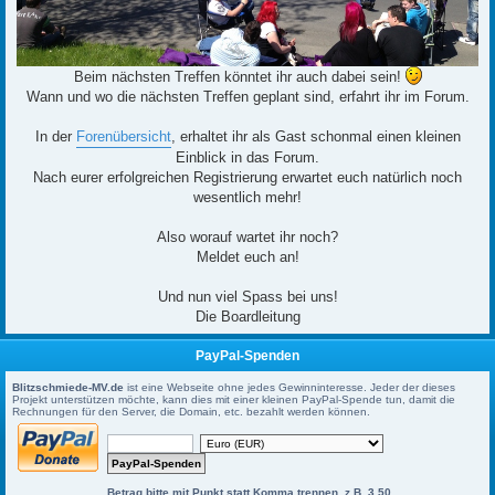
Beim nächsten Treffen könntet ihr auch dabei sein!
Wann und wo die nächsten Treffen geplant sind, erfahrt ihr im Forum.
In der
Forenübersicht
, erhaltet ihr als Gast schonmal einen kleinen
Einblick in das Forum.
Nach eurer erfolgreichen Registrierung erwartet euch natürlich noch
wesentlich mehr!
Also worauf wartet ihr noch?
Meldet euch an!
Und nun viel Spass bei uns!
Die Boardleitung
PayPal-Spenden
Blitzschmiede-MV.de
ist eine Webseite ohne jedes Gewinninteresse. Jeder der dieses
Projekt unterstützen möchte, kann dies mit einer kleinen PayPal-Spende tun, damit die
Rechnungen für den Server, die Domain, etc. bezahlt werden können.
Betrag bitte mit Punkt statt Komma trennen, z.B. 3.50