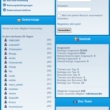
BBCode-Anleitung
Nutzungsbedingungen
Passwort:
Datenschutzrichtlinie
Mich bei jedem Besuch automatisch
anmelden
Geburtstage
Registriere dich jetzt!
Heute hat kein Mitglied Geburtstag
In den nächsten 30 Tagen
Statistik
(46)
Olli81980
(39)
onlyme87
Insgesamt
(43)
Christopher
Beiträge insgesamt
36348
(40)
Themen insgesamt
2364
Bengs
Bekanntmachungen insgesamt:
5
(42)
senky
Wichtig insgesamt:
2
Dateianhänge insgesamt:
0
(48)
Caravanatic
(38)
Charly
Themen pro Tag:
0
(39)
Flo
Beiträge pro Tag:
6
Benutzer pro Tag:
0
(37)
Lewe
Themen pro Benutzer:
3
(37)
mühle
Beiträge pro Benutzer:
53
Beiträge pro Thema:
15
(37)
marci_astraf
(40)
hardster
Mitglieder insgesamt
688
(39)
moere
Unser neuestes Mitglied:
infinitewordle
(37)
Draku89
Das Team
(49)
Enrico
(40)
KevinUnorm