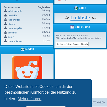
30
31
Benutzername
Registriert
Links
06 Aug
infinitewordle
06 Aug
LewisRic
->
Linkliste
<-
05 Aug
Robertsuar
04 Aug
qbisinc
Link zu uns
04 Aug
dumpstop10
03 Aug
scornful
Benutze bitte diesen Link um
31 Jul
delew
Blitzschmiede-MV.de
bei dir zu verlinken:
30 Jul
KerstinKaiser
Reddit
Diese Website nutzt Cookies, um dir den
bestmöglichen Komfort bei der Nutzung zu
Powered by
Board3 Portal
© 2009 - 2020 Board3 Group
bieten.
Mehr erfahren
Portal
Foren-Übersicht
Alle Zeiten sind
UTC+02:00