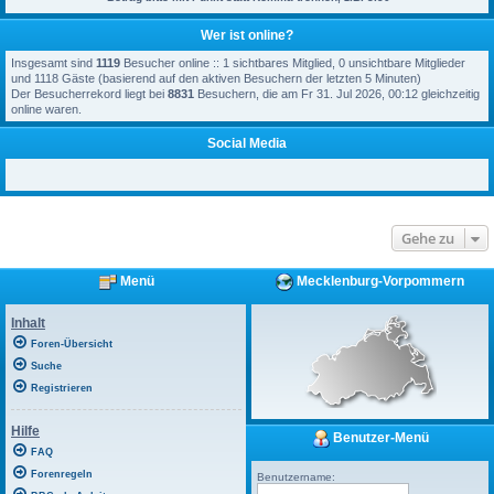
Wer ist online?
Insgesamt sind
1119
Besucher online :: 1 sichtbares Mitglied, 0 unsichtbare Mitglieder
und 1118 Gäste (basierend auf den aktiven Besuchern der letzten 5 Minuten)
Der Besucherrekord liegt bei
8831
Besuchern, die am Fr 31. Jul 2026, 00:12 gleichzeitig
online waren.
Social Media
Gehe zu
Menü
Mecklenburg-Vorpommern
Inhalt
Foren-Übersicht
Suche
Registrieren
Hilfe
Benutzer-Menü
FAQ
Forenregeln
Benutzername: