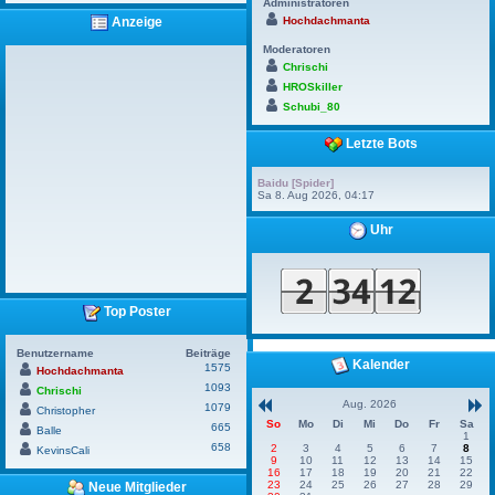
Administratoren
Hochdachmanta
Anzeige
Moderatoren
Chrischi
HROSkiller
Schubi_80
Letzte Bots
Baidu [Spider]
Sa 8. Aug 2026, 04:17
Uhr
Top Poster
Benutzername
Beiträge
Kalender
1575
Hochdachmanta
1093
Chrischi
Aug. 2026
1079
Christopher
So
Mo
Di
Mi
Do
Fr
Sa
665
Balle
1
658
2
3
4
5
6
7
8
KevinsCali
9
10
11
12
13
14
15
16
17
18
19
20
21
22
23
24
25
26
27
28
29
Neue Mitglieder