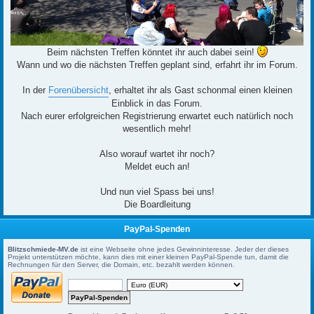
Beim nächsten Treffen könntet ihr auch dabei sein!
Wann und wo die nächsten Treffen geplant sind, erfahrt ihr im Forum.
In der
Forenübersicht
, erhaltet ihr als Gast schonmal einen kleinen
Einblick in das Forum.
Nach eurer erfolgreichen Registrierung erwartet euch natürlich noch
wesentlich mehr!
Also worauf wartet ihr noch?
Meldet euch an!
Und nun viel Spass bei uns!
Die Boardleitung
PayPal-Spenden
Blitzschmiede-MV.de
ist eine Webseite ohne jedes Gewinninteresse. Jeder der dieses
Projekt unterstützen möchte, kann dies mit einer kleinen PayPal-Spende tun, damit die
Rechnungen für den Server, die Domain, etc. bezahlt werden können.