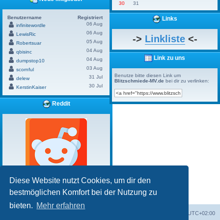
30
31
Benutzername
Registriert
Links
06 Aug
infinitewordle
06 Aug
LewisRic
->
Linkliste
<-
05 Aug
Robertsuar
04 Aug
qbisinc
Link zu uns
04 Aug
dumpstop10
03 Aug
scornful
Benutze bitte diesen Link um
31 Jul
delew
Blitzschmiede-MV.de
bei dir zu verlinken:
30 Jul
KerstinKaiser
Reddit
Diese Website nutzt Cookies, um dir den
bestmöglichen Komfort bei der Nutzung zu
Powered by
Board3 Portal
© 2009 - 2020 Board3 Group
bieten.
Mehr erfahren
Portal
Foren-Übersicht
Alle Zeiten sind
UTC+02:00