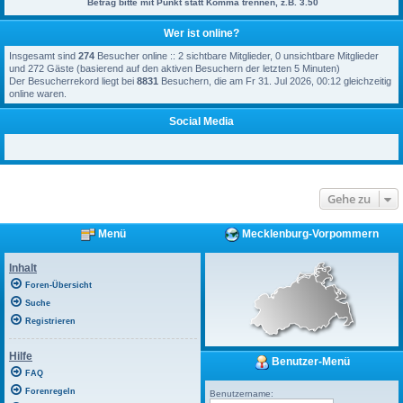
Betrag bitte mit Punkt statt Komma trennen, z.B. 3.50
Wer ist online?
Insgesamt sind
274
Besucher online :: 2 sichtbare Mitglieder, 0 unsichtbare Mitglieder
und 272 Gäste (basierend auf den aktiven Besuchern der letzten 5 Minuten)
Der Besucherrekord liegt bei
8831
Besuchern, die am Fr 31. Jul 2026, 00:12 gleichzeitig
online waren.
Social Media
Gehe zu
Menü
Mecklenburg-Vorpommern
Inhalt
Foren-Übersicht
Suche
Registrieren
Hilfe
Benutzer-Menü
FAQ
Forenregeln
Benutzername: