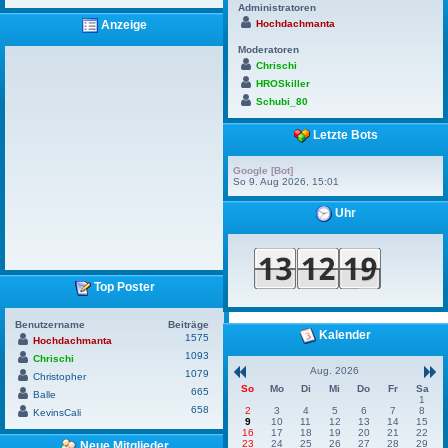
Administratoren
Hochdachmanta
Anzeige
Moderatoren
Chrischi
HROSkiller
Schubi_80
Letzte Bots
Google [Bot]
So 9. Aug 2026, 15:01
Uhr
Top Poster
Benutzername
Beiträge
Kalender
1575
Hochdachmanta
1093
Chrischi
Aug. 2026
1079
Christopher
So
Mo
Di
Mi
Do
Fr
Sa
665
Balle
1
658
2
3
4
5
6
7
8
KevinsCali
9
10
11
12
13
14
15
16
17
18
19
20
21
22
23
24
25
26
27
28
29
Neue Mitglieder