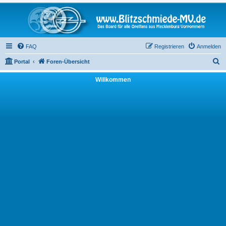
FAQ
Registrieren
Anmelden
S
Portal
Foren-Übersicht
u
Willkommen
c
h
e