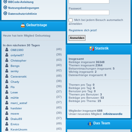
BBCode-Anleitung
Nutzungsbedingungen
Passwort:
Datenschutzrichtlinie
Mich bei jedem Besuch automatisch
anmelden
Geburtstage
Registriere dich jetzt!
Heute hat kein Mitglied Geburtstag
In den nächsten 30 Tagen
Statistik
(46)
Olli81980
(39)
onlyme87
Insgesamt
(43)
Christopher
Beiträge insgesamt
36348
(40)
Themen insgesamt
2364
Bengs
Bekanntmachungen insgesamt:
5
(42)
senky
Wichtig insgesamt:
2
Dateianhänge insgesamt:
0
(48)
Caravanatic
(38)
Charly
Themen pro Tag:
0
(39)
Flo
Beiträge pro Tag:
6
Benutzer pro Tag:
0
(37)
Lewe
Themen pro Benutzer:
3
(37)
mühle
Beiträge pro Benutzer:
53
Beiträge pro Thema:
15
(37)
marci_astraf
(40)
hardster
Mitglieder insgesamt
688
(39)
moere
Unser neuestes Mitglied:
infinitewordle
(37)
Draku89
Das Team
(49)
Enrico
(40)
KevinUnorm