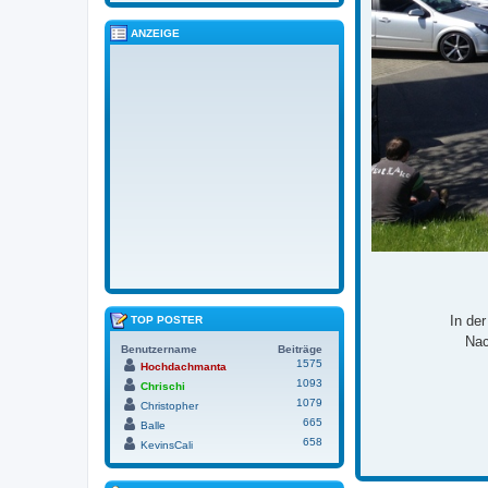
ANZEIGE
In de
TOP POSTER
Nac
Benutzername
Beiträge
1575
Hochdachmanta
1093
Chrischi
1079
Christopher
665
Balle
658
KevinsCali