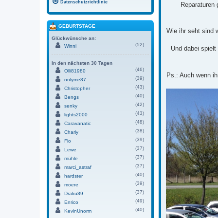
Datenschutzrichtlinie
Reparaturen 
GEBURTSTAGE
Wie ihr seht sind 
Glückwünsche an:
(52)
Winni
Und dabei spielt
In den nächsten 30 Tagen
(46)
Olli81980
Ps.: Auch wenn ih
(39)
onlyme87
(43)
Christopher
(40)
Bengs
(42)
senky
(43)
lights2000
(48)
Caravanatic
(38)
Charly
(39)
Flo
(37)
Lewe
(37)
mühle
(37)
marci_astraf
(40)
hardster
(39)
moere
(37)
Draku89
(49)
Enrico
(40)
KevinUnorm