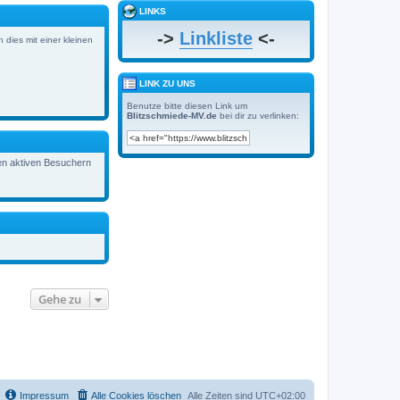
LINKS
->
Linkliste
<-
 dies mit einer kleinen
LINK ZU UNS
Benutze bitte diesen Link um
Blitzschmiede-MV.de
bei dir zu verlinken:
den aktiven Besuchern
Gehe zu
Impressum
Alle Cookies löschen
Alle Zeiten sind
UTC+02:00