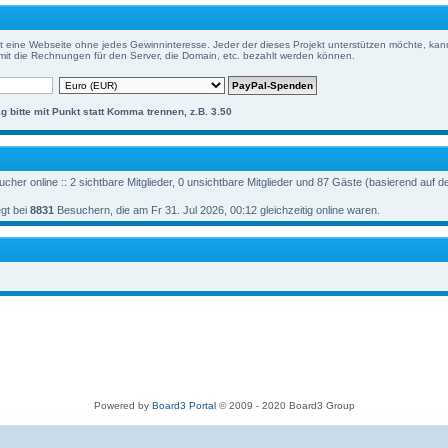
t eine Webseite ohne jedes Gewinninteresse. Jeder der dieses Projekt unterstützen möchte, kann
it die Rechnungen für den Server, die Domain, etc. bezahlt werden können.
g bitte mit Punkt statt Komma trennen, z.B. 3.50
cher online :: 2 sichtbare Mitglieder, 0 unsichtbare Mitglieder und 87 Gäste (basierend auf 
gt bei
8831
Besuchern, die am Fr 31. Jul 2026, 00:12 gleichzeitig online waren.
Powered by
Board3 Portal
© 2009 - 2020 Board3 Group