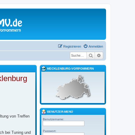
Registrieren
Anmelden
Suche
Erweiterte Suche
MECKLENBURG-VORPOMMERN
klenburg
BENUTZER-MENÜ
ltung von Treffen
Benutzername:
Passwort:
ich bei Tuning und