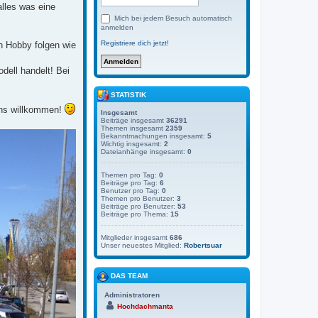
lles was eine
Mich bei jedem Besuch automatisch
anmelden
Registriere dich jetzt!
en Hobby folgen wie
dell handelt! Bei
STATISTIK
uns willkommen!
Insgesamt
Beiträge insgesamt
36291
Themen insgesamt
2359
Bekanntmachungen insgesamt:
5
Wichtig insgesamt:
2
Dateianhänge insgesamt:
0
Themen pro Tag:
0
Beiträge pro Tag:
6
Benutzer pro Tag:
0
Themen pro Benutzer:
3
Beiträge pro Benutzer:
53
Beiträge pro Thema:
15
Mitglieder insgesamt
686
Unser neuestes Mitglied:
Robertsuar
DAS TEAM
Administratoren
Hochdachmanta