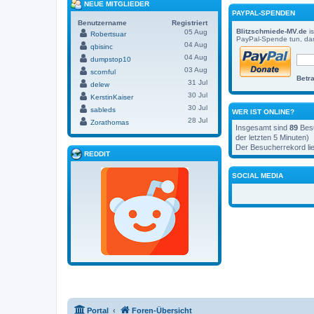
NEUE MITGLIEDER
PAYPAL-SPENDEN
Benutzername
Registriert
Blitzschmiede-MV.de
is
05 Aug
Robertsuar
PayPal-Spende tun, dam
04 Aug
qbisinc
04 Aug
dumpstop10
03 Aug
scornful
Betra
31 Jul
delew
30 Jul
KerstinKaiser
30 Jul
sableds
WER IST ONLINE?
28 Jul
Zorathomas
Insgesamt sind
89
Besu
der letzten 5 Minuten)
Der Besucherrekord lie
REDDIT
SOCIAL MEDIA
Portal
Foren-Übersicht