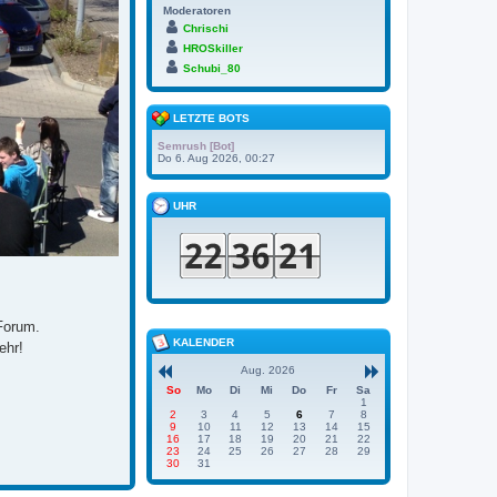
Moderatoren
Chrischi
HROSkiller
Schubi_80
LETZTE BOTS
Semrush [Bot]
Do 6. Aug 2026, 00:27
UHR
 Forum.
KALENDER
ehr!
Aug. 2026
So
Mo
Di
Mi
Do
Fr
Sa
1
2
3
4
5
6
7
8
9
10
11
12
13
14
15
16
17
18
19
20
21
22
23
24
25
26
27
28
29
30
31