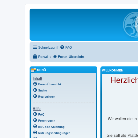
Schnellzugriff
FAQ
Portal
Foren-Übersicht
MENÜ
WILLKOMMEN
Herzlic
Inhalt
Foren-Übersicht
Suche
Registrieren
Hilfe
FAQ
Wir wollen die i
Forenregeln
BBCode-Anleitung
Nutzungsbedingungen
Sie soll als Plat