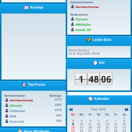
Administratoren
Hochdachmanta
Anzeige
Moderatoren
Chrischi
HROSkiller
Schubi_80
Letzte Bots
Baidu [Spider]
So 9. Aug 2026, 03:34
Uhr
Top Poster
Benutzername
Beiträge
Kalender
1575
Hochdachmanta
1093
Chrischi
Aug. 2026
1079
Christopher
So
Mo
Di
Mi
Do
Fr
Sa
665
Balle
1
658
2
3
4
5
6
7
8
KevinsCali
9
10
11
12
13
14
15
16
17
18
19
20
21
22
23
24
25
26
27
28
29
Neue Mitglieder