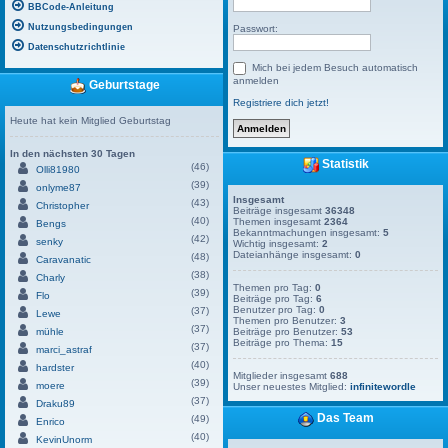
BBCode-Anleitung
Nutzungsbedingungen
Passwort:
Datenschutzrichtlinie
Mich bei jedem Besuch automatisch
anmelden
Geburtstage
Registriere dich jetzt!
Heute hat kein Mitglied Geburtstag
In den nächsten 30 Tagen
Statistik
(46)
Olli81980
(39)
onlyme87
Insgesamt
(43)
Christopher
Beiträge insgesamt
36348
(40)
Themen insgesamt
2364
Bengs
Bekanntmachungen insgesamt:
5
(42)
senky
Wichtig insgesamt:
2
Dateianhänge insgesamt:
0
(48)
Caravanatic
(38)
Charly
Themen pro Tag:
0
(39)
Flo
Beiträge pro Tag:
6
Benutzer pro Tag:
0
(37)
Lewe
Themen pro Benutzer:
3
(37)
mühle
Beiträge pro Benutzer:
53
Beiträge pro Thema:
15
(37)
marci_astraf
(40)
hardster
Mitglieder insgesamt
688
(39)
moere
Unser neuestes Mitglied:
infinitewordle
(37)
Draku89
Das Team
(49)
Enrico
(40)
KevinUnorm