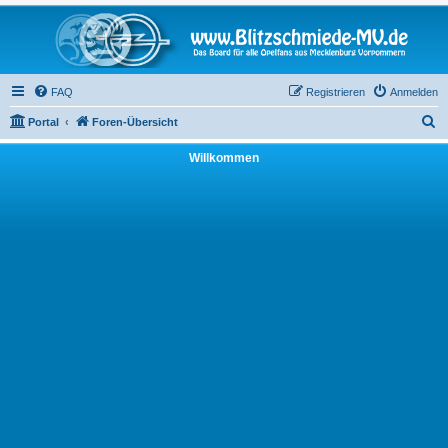
FAQ
Registrieren
Anmelden
S
Portal
Foren-Übersicht
u
Willkommen
c
h
e