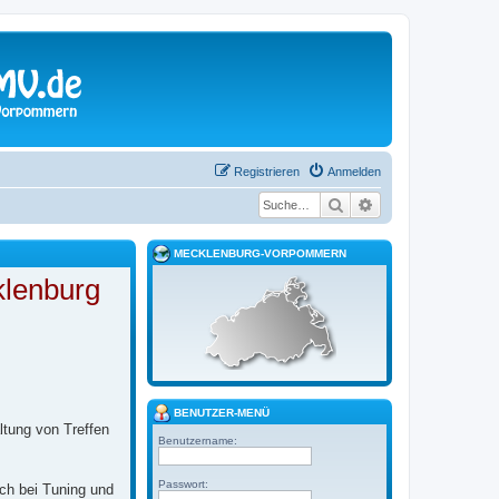
Registrieren
Anmelden
Suche
Erweiterte Suche
MECKLENBURG-VORPOMMERN
klenburg
BENUTZER-MENÜ
ltung von Treffen
Benutzername:
Passwort:
ich bei Tuning und