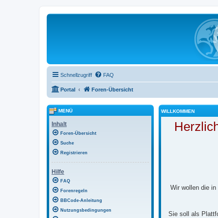
Schnellzugriff
FAQ
Portal
Foren-Übersicht
MENÜ
WILLKOMMEN
Herzlic
Inhalt
Foren-Übersicht
Suche
Registrieren
Hilfe
FAQ
Wir wollen die i
Forenregeln
BBCode-Anleitung
Nutzungsbedingungen
Sie soll als Plat