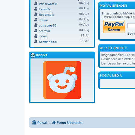
06 Aug
infinitewordle
PAYPAL-SPENDEN
06 Aug
LewisRic
Blitzschmiede-MV.de
is
05 Aug
Robertsuar
PayPal-Spende tun, dam
04 Aug
qbisinc
04 Aug
dumpstop10
03 Aug
scornful
Betra
31 Jul
delew
30 Jul
KerstinKaiser
WER IST ONLINE?
Insgesamt sind
217
Bes
REDDIT
Besuchern der letzten 
Der Besucherrekord lie
SOCIAL MEDIA
Portal
Foren-Übersicht