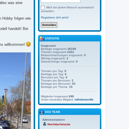
lles was eine
Mich bei jedem Besuch automatisch
anmelden
Registriere dich jetzt!
en Hobby folgen wie
dell handelt! Bei
STATISTIK
uns willkommen!
Insgesamt
Beiträge insgesamt
36348
Themen insgesamt
2364
Bekanntmachungen insgesamt:
5
Wichtig insgesamt:
2
Dateianhänge insgesamt:
0
Themen pro Tag:
0
Beiträge pro Tag:
6
Benutzer pro Tag:
0
Themen pro Benutzer:
3
Beiträge pro Benutzer:
53
Beiträge pro Thema:
15
Mitglieder insgesamt
688
Unser neuestes Mitglied:
infinitewordle
DAS TEAM
Administratoren
Hochdachmanta