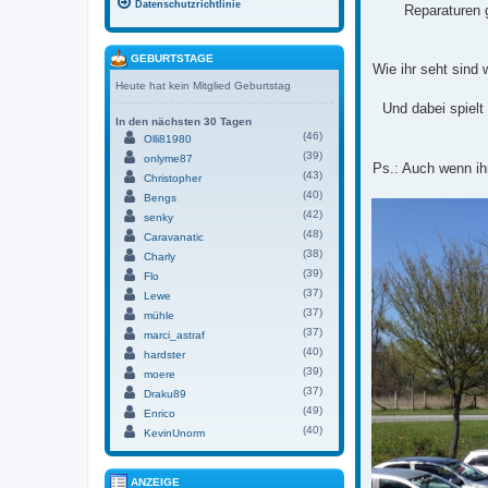
Datenschutzrichtlinie
Reparaturen 
GEBURTSTAGE
Wie ihr seht sind 
Heute hat kein Mitglied Geburtstag
Und dabei spielt
In den nächsten 30 Tagen
(46)
Olli81980
(39)
onlyme87
Ps.: Auch wenn ih
(43)
Christopher
(40)
Bengs
(42)
senky
(48)
Caravanatic
(38)
Charly
(39)
Flo
(37)
Lewe
(37)
mühle
(37)
marci_astraf
(40)
hardster
(39)
moere
(37)
Draku89
(49)
Enrico
(40)
KevinUnorm
ANZEIGE