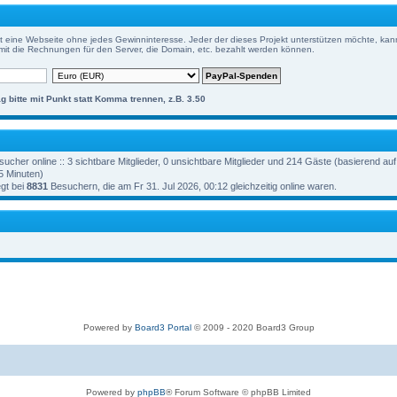
t eine Webseite ohne jedes Gewinninteresse. Jeder der dieses Projekt unterstützen möchte, kann
it die Rechnungen für den Server, die Domain, etc. bezahlt werden können.
g bitte mit Punkt statt Komma trennen, z.B. 3.50
ucher online :: 3 sichtbare Mitglieder, 0 unsichtbare Mitglieder und 214 Gäste (basierend auf
5 Minuten)
gt bei
8831
Besuchern, die am Fr 31. Jul 2026, 00:12 gleichzeitig online waren.
Powered by
Board3 Portal
© 2009 - 2020 Board3 Group
Powered by
phpBB
® Forum Software © phpBB Limited