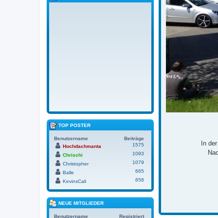
TOP POSTER
Benutzername
Beiträge
In de
1575
Hochdachmanta
Nac
1093
Chrischi
1079
Christopher
665
Balle
658
KevinsCali
NEUE MITGLIEDER
Benutzername
Registriert