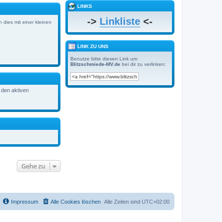
LINKS
->
Linkliste
<-
 dies mit einer kleinen
LINK ZU UNS
Benutze bitte diesen Link um
Blitzschmiede-MV.de
bei dir zu verlinken:
 den aktiven
Gehe zu
Impressum
Alle Cookies löschen
Alle Zeiten sind
UTC+02:00