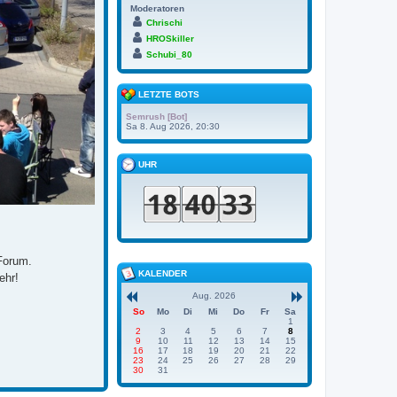
Moderatoren
Chrischi
HROSkiller
Schubi_80
LETZTE BOTS
Semrush [Bot]
Sa 8. Aug 2026, 20:30
UHR
 Forum.
KALENDER
ehr!
Aug. 2026
So
Mo
Di
Mi
Do
Fr
Sa
1
2
3
4
5
6
7
8
9
10
11
12
13
14
15
16
17
18
19
20
21
22
23
24
25
26
27
28
29
30
31