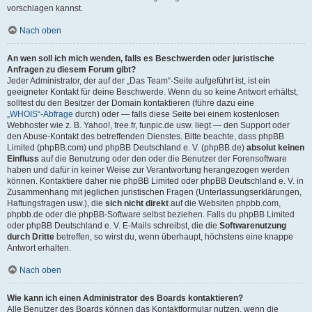
vorschlagen kannst.
Nach oben
An wen soll ich mich wenden, falls es Beschwerden oder juristische
Anfragen zu diesem Forum gibt?
Jeder Administrator, der auf der „Das Team“-Seite aufgeführt ist, ist ein
geeigneter Kontakt für deine Beschwerde. Wenn du so keine Antwort erhältst,
solltest du den Besitzer der Domain kontaktieren (führe dazu eine
„WHOIS“-Abfrage
durch) oder — falls diese Seite bei einem kostenlosen
Webhoster wie z. B. Yahoo!, free.fr, funpic.de usw. liegt — den Support oder
den Abuse-Kontakt des betreffenden Dienstes. Bitte beachte, dass phpBB
Limited (phpBB.com) und phpBB Deutschland e. V. (phpBB.de)
absolut keinen
Einfluss
auf die Benutzung oder den oder die Benutzer der Forensoftware
haben und dafür in keiner Weise zur Verantwortung herangezogen werden
können. Kontaktiere daher nie phpBB Limited oder phpBB Deutschland e. V. in
Zusammenhang mit jeglichen juristischen Fragen (Unterlassungserklärungen,
Haftungsfragen usw.), die
sich nicht direkt
auf die Websiten phpbb.com,
phpbb.de oder die phpBB-Software selbst beziehen. Falls du phpBB Limited
oder phpBB Deutschland e. V. E-Mails schreibst, die die
Softwarenutzung
durch Dritte
betreffen, so wirst du, wenn überhaupt, höchstens eine knappe
Antwort erhalten.
Nach oben
Wie kann ich einen Administrator des Boards kontaktieren?
Alle Benutzer des Boards können das Kontaktformular nutzen, wenn die