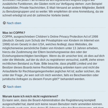
zusätzliche Funktionen, die Gästen nicht zur Verfügung stehen: zum Beispiel
Avatarbilder, Private Nachrichten, E-Mail-Versand an andere Mitglieder, Beitritt
zu Benutzergruppen und so weiter. Wir empfehlen dir eine Anmeldung, da sie
schnell erledigt ist und dir zahlreiche Vorteile bietet.
Nach oben
Was ist COPPA?
COPPA, ausgeschrieben Children’s Online Privacy Protection Act of 1998
(deutsch: Gesetz zum Schutz der Privatsphäre von Kindern im Internet von
1998) ist ein Gesetz in den USA, welches festlegt, dass Websites, die
möglicherweise persönliche Daten von Kindern unter 13 Jahren erheben,
hierzu die Zustimmung der Eltern beziehungsweise des oder der
Erziehungsberechtigten benötigen. Wenn du dir unsicher bist, ob dies auf dich
oder die Website, auf der du dich zu registrieren versuchst, zutrifft, ziehe einen
rechtlichen Beistand zu Rate. Bitte beachte, dass phpBB Limited und der
Besitzer dieses Boards keine Rechtsberatung anbieten kann und nicht die
Anlaufstelle für Rechtsangelegenheiten jeglicher Art ist; außer solchen, die
unter der Frage „An wen soll ich mich wenden, falls es Beschwerden oder
juristische Anfragen zu diesem Forum gibt?“ behandelt werden.
Nach oben
Warum kann ich mich nicht registrieren?
Es kann sein, dass die Board-Administration die Registrierung komplett
ausgeschaltet hat, damit sich keine neuen Benutzer mehr anmelden können.
Es könnte auch sein, dass deine IP-Adresse oder der Benutzername, mit dem