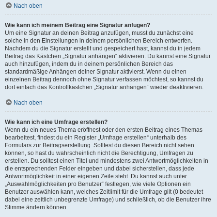
Nach oben
Wie kann ich meinem Beitrag eine Signatur anfügen?
Um eine Signatur an deinen Beitrag anzufügen, musst du zunächst eine
solche in den Einstellungen in deinem persönlichen Bereich entwerfen.
Nachdem du die Signatur erstellt und gespeichert hast, kannst du in jedem
Beitrag das Kästchen „Signatur anhängen“ aktivieren. Du kannst eine Signatur
auch hinzufügen, indem du in deinem persönlichen Bereich das
standardmäßige Anhängen deiner Signatur aktivierst. Wenn du einen
einzelnen Beitrag dennoch ohne Signatur verfassen möchtest, so kannst du
dort einfach das Kontrollkästchen „Signatur anhängen“ wieder deaktivieren.
Nach oben
Wie kann ich eine Umfrage erstellen?
Wenn du ein neues Thema eröffnest oder den ersten Beitrag eines Themas
bearbeitest, findest du ein Register „Umfrage erstellen“ unterhalb des
Formulars zur Beitragserstellung. Solltest du diesen Bereich nicht sehen
können, so hast du wahrscheinlich nicht die Berechtigung, Umfragen zu
erstellen. Du solltest einen Titel und mindestens zwei Antwortmöglichkeiten in
die entsprechenden Felder eingeben und dabei sicherstellen, dass jede
Antwortmöglichkeit in einer eigenen Zeile steht. Du kannst auch unter
„Auswahlmöglichkeiten pro Benutzer“ festlegen, wie viele Optionen ein
Benutzer auswählen kann, welches Zeitlimit für die Umfrage gilt (0 bedeutet
dabei eine zeitlich unbegrenzte Umfrage) und schließlich, ob die Benutzer ihre
Stimme ändern können.