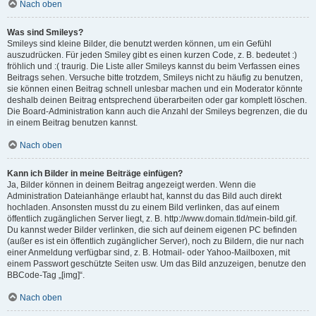
Nach oben
Was sind Smileys?
Smileys sind kleine Bilder, die benutzt werden können, um ein Gefühl
auszudrücken. Für jeden Smiley gibt es einen kurzen Code, z. B. bedeutet :)
fröhlich und :( traurig. Die Liste aller Smileys kannst du beim Verfassen eines
Beitrags sehen. Versuche bitte trotzdem, Smileys nicht zu häufig zu benutzen,
sie können einen Beitrag schnell unlesbar machen und ein Moderator könnte
deshalb deinen Beitrag entsprechend überarbeiten oder gar komplett löschen.
Die Board-Administration kann auch die Anzahl der Smileys begrenzen, die du
in einem Beitrag benutzen kannst.
Nach oben
Kann ich Bilder in meine Beiträge einfügen?
Ja, Bilder können in deinem Beitrag angezeigt werden. Wenn die
Administration Dateianhänge erlaubt hat, kannst du das Bild auch direkt
hochladen. Ansonsten musst du zu einem Bild verlinken, das auf einem
öffentlich zugänglichen Server liegt, z. B. http://www.domain.tld/mein-bild.gif.
Du kannst weder Bilder verlinken, die sich auf deinem eigenen PC befinden
(außer es ist ein öffentlich zugänglicher Server), noch zu Bildern, die nur nach
einer Anmeldung verfügbar sind, z. B. Hotmail- oder Yahoo-Mailboxen, mit
einem Passwort geschützte Seiten usw. Um das Bild anzuzeigen, benutze den
BBCode-Tag „[img]“.
Nach oben