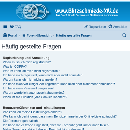
FAQ
Registrieren
Anmelden
S
Portal
Foren-Übersicht
Häufig gestellte Fragen
u
Häufig gestellte Fragen
c
h
Registrierung und Anmeldung
Wozu muss ich mich registrieren?
e
Was ist COPPA?
Warum kann ich mich nicht registrieren?
Ich habe mich registriert, kann mich aber nicht anmelden!
Warum kann ich mich nicht anmelden?
Ich habe mich vor einiger Zeit registriert, kann mich aber nicht mehr anmelden?!
Ich habe mein Passwort vergessen!
Warum werde ich automatisch abgemeldet?
Wozu ist die Funktion „Alle Cookies löschen“?
Benutzerpräferenzen und -einstellungen
Wie kann ich meine Einstellungen ändern?
Wie kann ich verhindern, dass mein Benutzername in der Online-Liste auftaucht?
Die Forenuhr geht falsch!
Ich habe die Zeitzone eingestellt, aber die Forenuhr geht immer noch falsch!
Meine Sprache steht auf diesem Board nicht zur Auswahl!