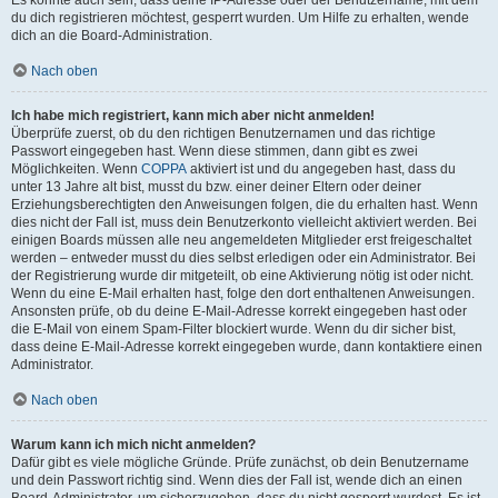
du dich registrieren möchtest, gesperrt wurden. Um Hilfe zu erhalten, wende
dich an die Board-Administration.
Nach oben
Ich habe mich registriert, kann mich aber nicht anmelden!
Überprüfe zuerst, ob du den richtigen Benutzernamen und das richtige
Passwort eingegeben hast. Wenn diese stimmen, dann gibt es zwei
Möglichkeiten. Wenn
COPPA
aktiviert ist und du angegeben hast, dass du
unter 13 Jahre alt bist, musst du bzw. einer deiner Eltern oder deiner
Erziehungsberechtigten den Anweisungen folgen, die du erhalten hast. Wenn
dies nicht der Fall ist, muss dein Benutzerkonto vielleicht aktiviert werden. Bei
einigen Boards müssen alle neu angemeldeten Mitglieder erst freigeschaltet
werden – entweder musst du dies selbst erledigen oder ein Administrator. Bei
der Registrierung wurde dir mitgeteilt, ob eine Aktivierung nötig ist oder nicht.
Wenn du eine E-Mail erhalten hast, folge den dort enthaltenen Anweisungen.
Ansonsten prüfe, ob du deine E-Mail-Adresse korrekt eingegeben hast oder
die E-Mail von einem Spam-Filter blockiert wurde. Wenn du dir sicher bist,
dass deine E-Mail-Adresse korrekt eingegeben wurde, dann kontaktiere einen
Administrator.
Nach oben
Warum kann ich mich nicht anmelden?
Dafür gibt es viele mögliche Gründe. Prüfe zunächst, ob dein Benutzername
und dein Passwort richtig sind. Wenn dies der Fall ist, wende dich an einen
Board-Administrator, um sicherzugehen, dass du nicht gesperrt wurdest. Es ist