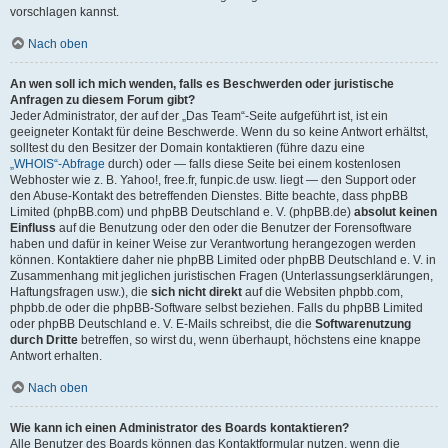
vorschlagen kannst.
Nach oben
An wen soll ich mich wenden, falls es Beschwerden oder juristische
Anfragen zu diesem Forum gibt?
Jeder Administrator, der auf der „Das Team“-Seite aufgeführt ist, ist ein
geeigneter Kontakt für deine Beschwerde. Wenn du so keine Antwort erhältst,
solltest du den Besitzer der Domain kontaktieren (führe dazu eine
„WHOIS“-Abfrage
durch) oder — falls diese Seite bei einem kostenlosen
Webhoster wie z. B. Yahoo!, free.fr, funpic.de usw. liegt — den Support oder
den Abuse-Kontakt des betreffenden Dienstes. Bitte beachte, dass phpBB
Limited (phpBB.com) und phpBB Deutschland e. V. (phpBB.de)
absolut keinen
Einfluss
auf die Benutzung oder den oder die Benutzer der Forensoftware
haben und dafür in keiner Weise zur Verantwortung herangezogen werden
können. Kontaktiere daher nie phpBB Limited oder phpBB Deutschland e. V. in
Zusammenhang mit jeglichen juristischen Fragen (Unterlassungserklärungen,
Haftungsfragen usw.), die
sich nicht direkt
auf die Websiten phpbb.com,
phpbb.de oder die phpBB-Software selbst beziehen. Falls du phpBB Limited
oder phpBB Deutschland e. V. E-Mails schreibst, die die
Softwarenutzung
durch Dritte
betreffen, so wirst du, wenn überhaupt, höchstens eine knappe
Antwort erhalten.
Nach oben
Wie kann ich einen Administrator des Boards kontaktieren?
Alle Benutzer des Boards können das Kontaktformular nutzen, wenn die