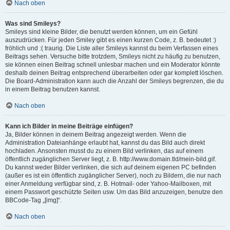
Nach oben
Was sind Smileys?
Smileys sind kleine Bilder, die benutzt werden können, um ein Gefühl
auszudrücken. Für jeden Smiley gibt es einen kurzen Code, z. B. bedeutet :)
fröhlich und :( traurig. Die Liste aller Smileys kannst du beim Verfassen eines
Beitrags sehen. Versuche bitte trotzdem, Smileys nicht zu häufig zu benutzen,
sie können einen Beitrag schnell unlesbar machen und ein Moderator könnte
deshalb deinen Beitrag entsprechend überarbeiten oder gar komplett löschen.
Die Board-Administration kann auch die Anzahl der Smileys begrenzen, die du
in einem Beitrag benutzen kannst.
Nach oben
Kann ich Bilder in meine Beiträge einfügen?
Ja, Bilder können in deinem Beitrag angezeigt werden. Wenn die
Administration Dateianhänge erlaubt hat, kannst du das Bild auch direkt
hochladen. Ansonsten musst du zu einem Bild verlinken, das auf einem
öffentlich zugänglichen Server liegt, z. B. http://www.domain.tld/mein-bild.gif.
Du kannst weder Bilder verlinken, die sich auf deinem eigenen PC befinden
(außer es ist ein öffentlich zugänglicher Server), noch zu Bildern, die nur nach
einer Anmeldung verfügbar sind, z. B. Hotmail- oder Yahoo-Mailboxen, mit
einem Passwort geschützte Seiten usw. Um das Bild anzuzeigen, benutze den
BBCode-Tag „[img]“.
Nach oben