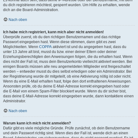
du dich registrieren möchtest, gesperrt wurden. Um Hilfe zu erhalten, wende
dich an die Board-Administration.
Nach oben
Ich habe mich registriert, kann mich aber nicht anmelden!
Überprüfe zuerst, ob du den richtigen Benutzernamen und das richtige
Passwort eingegeben hast. Wenn diese stimmen, dann gibt es zwei
Möglichkeiten. Wenn
COPPA
aktiviert ist und du angegeben hast, dass du
unter 13 Jahre alt bist, musst du bzw. einer deiner Eltern oder deiner
Erziehungsberechtigten den Anweisungen folgen, die du erhalten hast. Wenn
dies nicht der Fall ist, muss dein Benutzerkonto vielleicht aktiviert werden. Bei
einigen Boards müssen alle neu angemeldeten Mitglieder erst freigeschaltet
werden – entweder musst du dies selbst erledigen oder ein Administrator. Bei
der Registrierung wurde dir mitgeteilt, ob eine Aktivierung nötig ist oder nicht.
Wenn du eine E-Mail erhalten hast, folge den dort enthaltenen Anweisungen.
Ansonsten prüfe, ob du deine E-Mail-Adresse korrekt eingegeben hast oder
die E-Mail von einem Spam-Filter blockiert wurde. Wenn du dir sicher bist,
dass deine E-Mail-Adresse korrekt eingegeben wurde, dann kontaktiere einen
Administrator.
Nach oben
Warum kann ich mich nicht anmelden?
Dafür gibt es viele mögliche Gründe. Prüfe zunächst, ob dein Benutzername
und dein Passwort richtig sind. Wenn dies der Fall ist, wende dich an einen
Board-Administrator, um sicherzugehen, dass du nicht gesperrt wurdest. Es ist