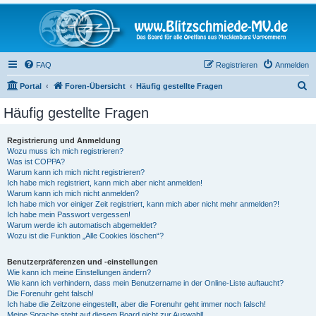
FAQ
Registrieren
Anmelden
S
Portal
Foren-Übersicht
Häufig gestellte Fragen
u
Häufig gestellte Fragen
c
h
Registrierung und Anmeldung
Wozu muss ich mich registrieren?
e
Was ist COPPA?
Warum kann ich mich nicht registrieren?
Ich habe mich registriert, kann mich aber nicht anmelden!
Warum kann ich mich nicht anmelden?
Ich habe mich vor einiger Zeit registriert, kann mich aber nicht mehr anmelden?!
Ich habe mein Passwort vergessen!
Warum werde ich automatisch abgemeldet?
Wozu ist die Funktion „Alle Cookies löschen“?
Benutzerpräferenzen und -einstellungen
Wie kann ich meine Einstellungen ändern?
Wie kann ich verhindern, dass mein Benutzername in der Online-Liste auftaucht?
Die Forenuhr geht falsch!
Ich habe die Zeitzone eingestellt, aber die Forenuhr geht immer noch falsch!
Meine Sprache steht auf diesem Board nicht zur Auswahl!