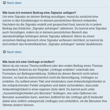
Nach oben
Wie kann ich meinem Beitrag eine Signatur anfügen?
Um eine Signatur an deinen Beitrag anzufügen, musst du zunächst eine
solche in den Einstellungen in deinem persönlichen Bereich entwerfen.
Nachdem du die Signatur erstellt und gespeichert hast, kannst du in jedem
Beitrag das Kästchen „Signatur anhängen“ aktivieren. Du kannst eine Signatur
auch hinzufügen, indem du in deinem persönlichen Bereich das
standardmäßige Anhängen deiner Signatur aktivierst. Wenn du einen
einzelnen Beitrag dennoch ohne Signatur verfassen möchtest, so kannst du
dort einfach das Kontrollkästchen „Signatur anhängen“ wieder deaktivieren.
Nach oben
Wie kann ich eine Umfrage erstellen?
Wenn du ein neues Thema eröffnest oder den ersten Beitrag eines Themas
bearbeitest, findest du ein Register „Umfrage erstellen“ unterhalb des
Formulars zur Beitragserstellung. Solltest du diesen Bereich nicht sehen
können, so hast du wahrscheinlich nicht die Berechtigung, Umfragen zu
erstellen. Du solltest einen Titel und mindestens zwei Antwortmöglichkeiten in
die entsprechenden Felder eingeben und dabei sicherstellen, dass jede
Antwortmöglichkeit in einer eigenen Zeile steht. Du kannst auch unter
„Auswahlmöglichkeiten pro Benutzer“ festlegen, wie viele Optionen ein
Benutzer auswählen kann, welches Zeitlimit für die Umfrage gilt (0 bedeutet
dabei eine zeitlich unbegrenzte Umfrage) und schließlich, ob die Benutzer ihre
Stimme ändern können.