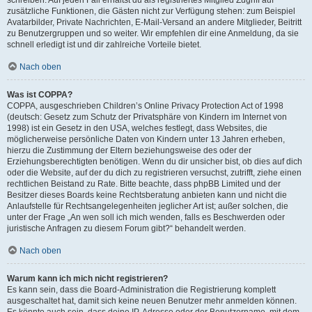
zusätzliche Funktionen, die Gästen nicht zur Verfügung stehen: zum Beispiel
Avatarbilder, Private Nachrichten, E-Mail-Versand an andere Mitglieder, Beitritt
zu Benutzergruppen und so weiter. Wir empfehlen dir eine Anmeldung, da sie
schnell erledigt ist und dir zahlreiche Vorteile bietet.
Nach oben
Was ist COPPA?
COPPA, ausgeschrieben Children’s Online Privacy Protection Act of 1998
(deutsch: Gesetz zum Schutz der Privatsphäre von Kindern im Internet von
1998) ist ein Gesetz in den USA, welches festlegt, dass Websites, die
möglicherweise persönliche Daten von Kindern unter 13 Jahren erheben,
hierzu die Zustimmung der Eltern beziehungsweise des oder der
Erziehungsberechtigten benötigen. Wenn du dir unsicher bist, ob dies auf dich
oder die Website, auf der du dich zu registrieren versuchst, zutrifft, ziehe einen
rechtlichen Beistand zu Rate. Bitte beachte, dass phpBB Limited und der
Besitzer dieses Boards keine Rechtsberatung anbieten kann und nicht die
Anlaufstelle für Rechtsangelegenheiten jeglicher Art ist; außer solchen, die
unter der Frage „An wen soll ich mich wenden, falls es Beschwerden oder
juristische Anfragen zu diesem Forum gibt?“ behandelt werden.
Nach oben
Warum kann ich mich nicht registrieren?
Es kann sein, dass die Board-Administration die Registrierung komplett
ausgeschaltet hat, damit sich keine neuen Benutzer mehr anmelden können.
Es könnte auch sein, dass deine IP-Adresse oder der Benutzername, mit dem