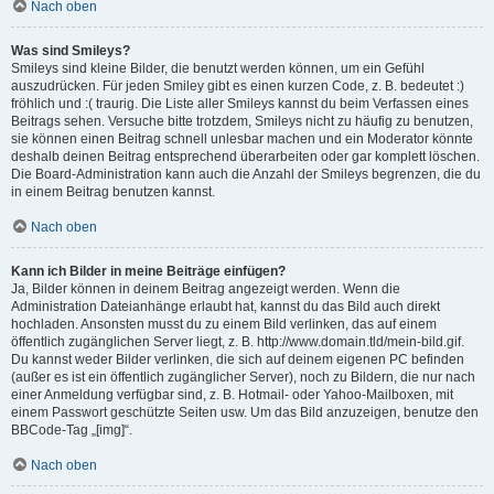
Nach oben
Was sind Smileys?
Smileys sind kleine Bilder, die benutzt werden können, um ein Gefühl
auszudrücken. Für jeden Smiley gibt es einen kurzen Code, z. B. bedeutet :)
fröhlich und :( traurig. Die Liste aller Smileys kannst du beim Verfassen eines
Beitrags sehen. Versuche bitte trotzdem, Smileys nicht zu häufig zu benutzen,
sie können einen Beitrag schnell unlesbar machen und ein Moderator könnte
deshalb deinen Beitrag entsprechend überarbeiten oder gar komplett löschen.
Die Board-Administration kann auch die Anzahl der Smileys begrenzen, die du
in einem Beitrag benutzen kannst.
Nach oben
Kann ich Bilder in meine Beiträge einfügen?
Ja, Bilder können in deinem Beitrag angezeigt werden. Wenn die
Administration Dateianhänge erlaubt hat, kannst du das Bild auch direkt
hochladen. Ansonsten musst du zu einem Bild verlinken, das auf einem
öffentlich zugänglichen Server liegt, z. B. http://www.domain.tld/mein-bild.gif.
Du kannst weder Bilder verlinken, die sich auf deinem eigenen PC befinden
(außer es ist ein öffentlich zugänglicher Server), noch zu Bildern, die nur nach
einer Anmeldung verfügbar sind, z. B. Hotmail- oder Yahoo-Mailboxen, mit
einem Passwort geschützte Seiten usw. Um das Bild anzuzeigen, benutze den
BBCode-Tag „[img]“.
Nach oben