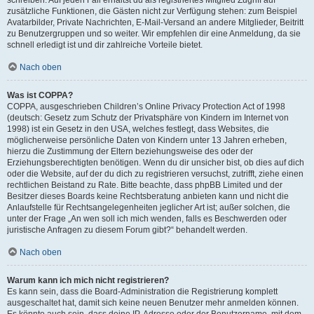
zusätzliche Funktionen, die Gästen nicht zur Verfügung stehen: zum Beispiel
Avatarbilder, Private Nachrichten, E-Mail-Versand an andere Mitglieder, Beitritt
zu Benutzergruppen und so weiter. Wir empfehlen dir eine Anmeldung, da sie
schnell erledigt ist und dir zahlreiche Vorteile bietet.
Nach oben
Was ist COPPA?
COPPA, ausgeschrieben Children’s Online Privacy Protection Act of 1998
(deutsch: Gesetz zum Schutz der Privatsphäre von Kindern im Internet von
1998) ist ein Gesetz in den USA, welches festlegt, dass Websites, die
möglicherweise persönliche Daten von Kindern unter 13 Jahren erheben,
hierzu die Zustimmung der Eltern beziehungsweise des oder der
Erziehungsberechtigten benötigen. Wenn du dir unsicher bist, ob dies auf dich
oder die Website, auf der du dich zu registrieren versuchst, zutrifft, ziehe einen
rechtlichen Beistand zu Rate. Bitte beachte, dass phpBB Limited und der
Besitzer dieses Boards keine Rechtsberatung anbieten kann und nicht die
Anlaufstelle für Rechtsangelegenheiten jeglicher Art ist; außer solchen, die
unter der Frage „An wen soll ich mich wenden, falls es Beschwerden oder
juristische Anfragen zu diesem Forum gibt?“ behandelt werden.
Nach oben
Warum kann ich mich nicht registrieren?
Es kann sein, dass die Board-Administration die Registrierung komplett
ausgeschaltet hat, damit sich keine neuen Benutzer mehr anmelden können.
Es könnte auch sein, dass deine IP-Adresse oder der Benutzername, mit dem