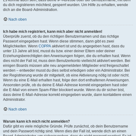
du dich registrieren möchtest, gesperrt wurden. Um Hilfe zu erhalten, wende
dich an die Board-Administration.
Nach oben
Ich habe mich registriert, kann mich aber nicht anmelden!
Überprüfe zuerst, ob du den richtigen Benutzernamen und das richtige
Passwort eingegeben hast. Wenn diese stimmen, dann gibt es zwei
Möglichkeiten. Wenn
COPPA
aktiviert ist und du angegeben hast, dass du
unter 13 Jahre alt bist, musst du bzw. einer deiner Eltern oder deiner
Erziehungsberechtigten den Anweisungen folgen, die du erhalten hast. Wenn
dies nicht der Fall ist, muss dein Benutzerkonto vielleicht aktiviert werden. Bei
einigen Boards müssen alle neu angemeldeten Mitglieder erst freigeschaltet
werden – entweder musst du dies selbst erledigen oder ein Administrator. Bei
der Registrierung wurde dir mitgeteilt, ob eine Aktivierung nötig ist oder nicht.
Wenn du eine E-Mail erhalten hast, folge den dort enthaltenen Anweisungen.
Ansonsten prüfe, ob du deine E-Mail-Adresse korrekt eingegeben hast oder
die E-Mail von einem Spam-Filter blockiert wurde. Wenn du dir sicher bist,
dass deine E-Mail-Adresse korrekt eingegeben wurde, dann kontaktiere einen
Administrator.
Nach oben
Warum kann ich mich nicht anmelden?
Dafür gibt es viele mögliche Gründe. Prüfe zunächst, ob dein Benutzername
und dein Passwort richtig sind. Wenn dies der Fall ist, wende dich an einen
Board-Administrator, um sicherzugehen, dass du nicht gesperrt wurdest. Es ist