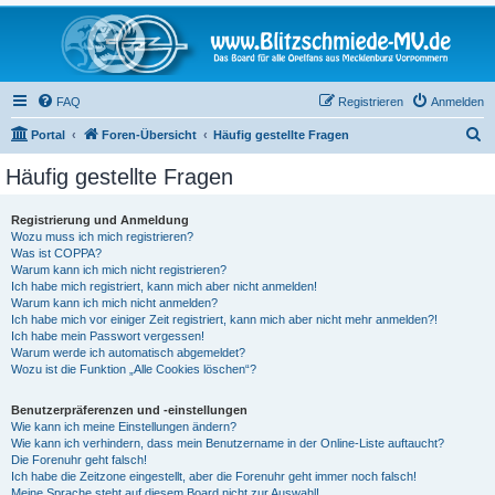
FAQ
Registrieren
Anmelden
S
Portal
Foren-Übersicht
Häufig gestellte Fragen
u
Häufig gestellte Fragen
c
h
Registrierung und Anmeldung
Wozu muss ich mich registrieren?
e
Was ist COPPA?
Warum kann ich mich nicht registrieren?
Ich habe mich registriert, kann mich aber nicht anmelden!
Warum kann ich mich nicht anmelden?
Ich habe mich vor einiger Zeit registriert, kann mich aber nicht mehr anmelden?!
Ich habe mein Passwort vergessen!
Warum werde ich automatisch abgemeldet?
Wozu ist die Funktion „Alle Cookies löschen“?
Benutzerpräferenzen und -einstellungen
Wie kann ich meine Einstellungen ändern?
Wie kann ich verhindern, dass mein Benutzername in der Online-Liste auftaucht?
Die Forenuhr geht falsch!
Ich habe die Zeitzone eingestellt, aber die Forenuhr geht immer noch falsch!
Meine Sprache steht auf diesem Board nicht zur Auswahl!