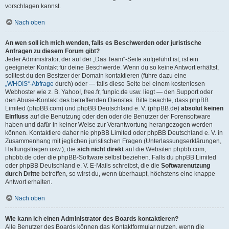
vorschlagen kannst.
Nach oben
An wen soll ich mich wenden, falls es Beschwerden oder juristische
Anfragen zu diesem Forum gibt?
Jeder Administrator, der auf der „Das Team“-Seite aufgeführt ist, ist ein
geeigneter Kontakt für deine Beschwerde. Wenn du so keine Antwort erhältst,
solltest du den Besitzer der Domain kontaktieren (führe dazu eine
„WHOIS“-Abfrage
durch) oder — falls diese Seite bei einem kostenlosen
Webhoster wie z. B. Yahoo!, free.fr, funpic.de usw. liegt — den Support oder
den Abuse-Kontakt des betreffenden Dienstes. Bitte beachte, dass phpBB
Limited (phpBB.com) und phpBB Deutschland e. V. (phpBB.de)
absolut keinen
Einfluss
auf die Benutzung oder den oder die Benutzer der Forensoftware
haben und dafür in keiner Weise zur Verantwortung herangezogen werden
können. Kontaktiere daher nie phpBB Limited oder phpBB Deutschland e. V. in
Zusammenhang mit jeglichen juristischen Fragen (Unterlassungserklärungen,
Haftungsfragen usw.), die
sich nicht direkt
auf die Websiten phpbb.com,
phpbb.de oder die phpBB-Software selbst beziehen. Falls du phpBB Limited
oder phpBB Deutschland e. V. E-Mails schreibst, die die
Softwarenutzung
durch Dritte
betreffen, so wirst du, wenn überhaupt, höchstens eine knappe
Antwort erhalten.
Nach oben
Wie kann ich einen Administrator des Boards kontaktieren?
Alle Benutzer des Boards können das Kontaktformular nutzen, wenn die