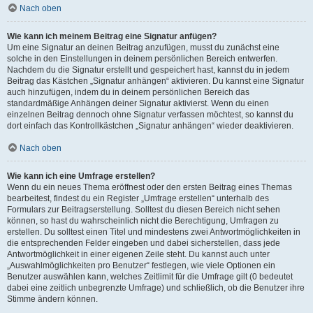
Nach oben
Wie kann ich meinem Beitrag eine Signatur anfügen?
Um eine Signatur an deinen Beitrag anzufügen, musst du zunächst eine
solche in den Einstellungen in deinem persönlichen Bereich entwerfen.
Nachdem du die Signatur erstellt und gespeichert hast, kannst du in jedem
Beitrag das Kästchen „Signatur anhängen“ aktivieren. Du kannst eine Signatur
auch hinzufügen, indem du in deinem persönlichen Bereich das
standardmäßige Anhängen deiner Signatur aktivierst. Wenn du einen
einzelnen Beitrag dennoch ohne Signatur verfassen möchtest, so kannst du
dort einfach das Kontrollkästchen „Signatur anhängen“ wieder deaktivieren.
Nach oben
Wie kann ich eine Umfrage erstellen?
Wenn du ein neues Thema eröffnest oder den ersten Beitrag eines Themas
bearbeitest, findest du ein Register „Umfrage erstellen“ unterhalb des
Formulars zur Beitragserstellung. Solltest du diesen Bereich nicht sehen
können, so hast du wahrscheinlich nicht die Berechtigung, Umfragen zu
erstellen. Du solltest einen Titel und mindestens zwei Antwortmöglichkeiten in
die entsprechenden Felder eingeben und dabei sicherstellen, dass jede
Antwortmöglichkeit in einer eigenen Zeile steht. Du kannst auch unter
„Auswahlmöglichkeiten pro Benutzer“ festlegen, wie viele Optionen ein
Benutzer auswählen kann, welches Zeitlimit für die Umfrage gilt (0 bedeutet
dabei eine zeitlich unbegrenzte Umfrage) und schließlich, ob die Benutzer ihre
Stimme ändern können.