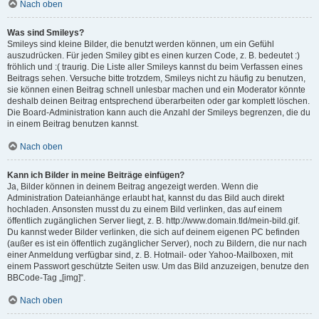
Nach oben
Was sind Smileys?
Smileys sind kleine Bilder, die benutzt werden können, um ein Gefühl
auszudrücken. Für jeden Smiley gibt es einen kurzen Code, z. B. bedeutet :)
fröhlich und :( traurig. Die Liste aller Smileys kannst du beim Verfassen eines
Beitrags sehen. Versuche bitte trotzdem, Smileys nicht zu häufig zu benutzen,
sie können einen Beitrag schnell unlesbar machen und ein Moderator könnte
deshalb deinen Beitrag entsprechend überarbeiten oder gar komplett löschen.
Die Board-Administration kann auch die Anzahl der Smileys begrenzen, die du
in einem Beitrag benutzen kannst.
Nach oben
Kann ich Bilder in meine Beiträge einfügen?
Ja, Bilder können in deinem Beitrag angezeigt werden. Wenn die
Administration Dateianhänge erlaubt hat, kannst du das Bild auch direkt
hochladen. Ansonsten musst du zu einem Bild verlinken, das auf einem
öffentlich zugänglichen Server liegt, z. B. http://www.domain.tld/mein-bild.gif.
Du kannst weder Bilder verlinken, die sich auf deinem eigenen PC befinden
(außer es ist ein öffentlich zugänglicher Server), noch zu Bildern, die nur nach
einer Anmeldung verfügbar sind, z. B. Hotmail- oder Yahoo-Mailboxen, mit
einem Passwort geschützte Seiten usw. Um das Bild anzuzeigen, benutze den
BBCode-Tag „[img]“.
Nach oben