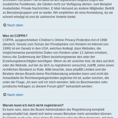
zusätzliche Funktionen, die Gästen nicht zur Verfügung stehen: zum Beispiel
Avatarbilder, Private Nachrichten, E-Mail-Versand an andere Mitglieder, Beitritt
zu Benutzergruppen und so weiter. Wir empfehlen dir eine Anmeldung, da sie
schnell erledigt ist und dir zahlreiche Vorteile bietet.
Nach oben
Was ist COPPA?
COPPA, ausgeschrieben Children’s Online Privacy Protection Act of 1998
(deutsch: Gesetz zum Schutz der Privatsphäre von Kindern im Internet von
1998) ist ein Gesetz in den USA, welches festlegt, dass Websites, die
möglicherweise persönliche Daten von Kindern unter 13 Jahren erheben,
hierzu die Zustimmung der Eltern beziehungsweise des oder der
Erziehungsberechtigten benötigen. Wenn du dir unsicher bist, ob dies auf dich
oder die Website, auf der du dich zu registrieren versuchst, zutrifft, ziehe einen
rechtlichen Beistand zu Rate. Bitte beachte, dass phpBB Limited und der
Besitzer dieses Boards keine Rechtsberatung anbieten kann und nicht die
Anlaufstelle für Rechtsangelegenheiten jeglicher Art ist; außer solchen, die
unter der Frage „An wen soll ich mich wenden, falls es Beschwerden oder
juristische Anfragen zu diesem Forum gibt?“ behandelt werden.
Nach oben
Warum kann ich mich nicht registrieren?
Es kann sein, dass die Board-Administration die Registrierung komplett
ausgeschaltet hat, damit sich keine neuen Benutzer mehr anmelden können.
Es könnte auch sein, dass deine IP-Adresse oder der Benutzername, mit dem