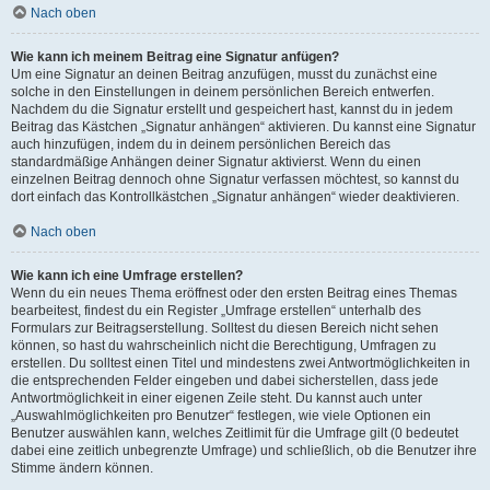
Nach oben
Wie kann ich meinem Beitrag eine Signatur anfügen?
Um eine Signatur an deinen Beitrag anzufügen, musst du zunächst eine
solche in den Einstellungen in deinem persönlichen Bereich entwerfen.
Nachdem du die Signatur erstellt und gespeichert hast, kannst du in jedem
Beitrag das Kästchen „Signatur anhängen“ aktivieren. Du kannst eine Signatur
auch hinzufügen, indem du in deinem persönlichen Bereich das
standardmäßige Anhängen deiner Signatur aktivierst. Wenn du einen
einzelnen Beitrag dennoch ohne Signatur verfassen möchtest, so kannst du
dort einfach das Kontrollkästchen „Signatur anhängen“ wieder deaktivieren.
Nach oben
Wie kann ich eine Umfrage erstellen?
Wenn du ein neues Thema eröffnest oder den ersten Beitrag eines Themas
bearbeitest, findest du ein Register „Umfrage erstellen“ unterhalb des
Formulars zur Beitragserstellung. Solltest du diesen Bereich nicht sehen
können, so hast du wahrscheinlich nicht die Berechtigung, Umfragen zu
erstellen. Du solltest einen Titel und mindestens zwei Antwortmöglichkeiten in
die entsprechenden Felder eingeben und dabei sicherstellen, dass jede
Antwortmöglichkeit in einer eigenen Zeile steht. Du kannst auch unter
„Auswahlmöglichkeiten pro Benutzer“ festlegen, wie viele Optionen ein
Benutzer auswählen kann, welches Zeitlimit für die Umfrage gilt (0 bedeutet
dabei eine zeitlich unbegrenzte Umfrage) und schließlich, ob die Benutzer ihre
Stimme ändern können.