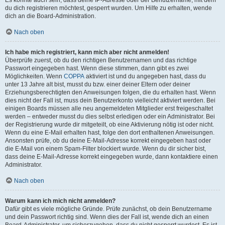
du dich registrieren möchtest, gesperrt wurden. Um Hilfe zu erhalten, wende
dich an die Board-Administration.
Nach oben
Ich habe mich registriert, kann mich aber nicht anmelden!
Überprüfe zuerst, ob du den richtigen Benutzernamen und das richtige
Passwort eingegeben hast. Wenn diese stimmen, dann gibt es zwei
Möglichkeiten. Wenn
COPPA
aktiviert ist und du angegeben hast, dass du
unter 13 Jahre alt bist, musst du bzw. einer deiner Eltern oder deiner
Erziehungsberechtigten den Anweisungen folgen, die du erhalten hast. Wenn
dies nicht der Fall ist, muss dein Benutzerkonto vielleicht aktiviert werden. Bei
einigen Boards müssen alle neu angemeldeten Mitglieder erst freigeschaltet
werden – entweder musst du dies selbst erledigen oder ein Administrator. Bei
der Registrierung wurde dir mitgeteilt, ob eine Aktivierung nötig ist oder nicht.
Wenn du eine E-Mail erhalten hast, folge den dort enthaltenen Anweisungen.
Ansonsten prüfe, ob du deine E-Mail-Adresse korrekt eingegeben hast oder
die E-Mail von einem Spam-Filter blockiert wurde. Wenn du dir sicher bist,
dass deine E-Mail-Adresse korrekt eingegeben wurde, dann kontaktiere einen
Administrator.
Nach oben
Warum kann ich mich nicht anmelden?
Dafür gibt es viele mögliche Gründe. Prüfe zunächst, ob dein Benutzername
und dein Passwort richtig sind. Wenn dies der Fall ist, wende dich an einen
Board-Administrator, um sicherzugehen, dass du nicht gesperrt wurdest. Es ist