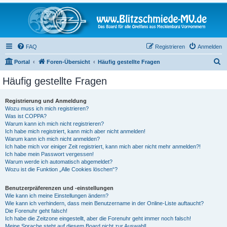
FAQ
Registrieren
Anmelden
S
Portal
Foren-Übersicht
Häufig gestellte Fragen
u
Häufig gestellte Fragen
c
h
Registrierung und Anmeldung
Wozu muss ich mich registrieren?
e
Was ist COPPA?
Warum kann ich mich nicht registrieren?
Ich habe mich registriert, kann mich aber nicht anmelden!
Warum kann ich mich nicht anmelden?
Ich habe mich vor einiger Zeit registriert, kann mich aber nicht mehr anmelden?!
Ich habe mein Passwort vergessen!
Warum werde ich automatisch abgemeldet?
Wozu ist die Funktion „Alle Cookies löschen“?
Benutzerpräferenzen und -einstellungen
Wie kann ich meine Einstellungen ändern?
Wie kann ich verhindern, dass mein Benutzername in der Online-Liste auftaucht?
Die Forenuhr geht falsch!
Ich habe die Zeitzone eingestellt, aber die Forenuhr geht immer noch falsch!
Meine Sprache steht auf diesem Board nicht zur Auswahl!