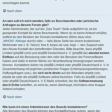
vorschlagen kannst.
Nach oben
An wen soll ich mich wenden, falls es Beschwerden oder juristische
Anfragen zu diesem Forum gibt?
Jeder Administrator, der auf der „Das Team“-Seite aufgeführt ist, ist ein
geeigneter Kontakt für deine Beschwerde. Wenn du so keine Antwort erhältst,
solltest du den Besitzer der Domain kontaktieren (führe dazu eine
„WHOIS“-Abfrage
durch) oder — falls diese Seite bei einem kostenlosen
Webhoster wie z. B. Yahoo!, free.fr, funpic.de usw. liegt — den Support oder
den Abuse-Kontakt des betreffenden Dienstes. Bitte beachte, dass phpBB
Limited (phpBB.com) und phpBB Deutschland e. V. (phpBB.de)
absolut keinen
Einfluss
auf die Benutzung oder den oder die Benutzer der Forensoftware
haben und dafür in keiner Weise zur Verantwortung herangezogen werden
können. Kontaktiere daher nie phpBB Limited oder phpBB Deutschland e. V. in
Zusammenhang mit jeglichen juristischen Fragen (Unterlassungserklärungen,
Haftungsfragen usw.), die
sich nicht direkt
auf die Websiten phpbb.com,
phpbb.de oder die phpBB-Software selbst beziehen. Falls du phpBB Limited
oder phpBB Deutschland e. V. E-Mails schreibst, die die
Softwarenutzung
durch Dritte
betreffen, so wirst du, wenn überhaupt, höchstens eine knappe
Antwort erhalten.
Nach oben
Wie kann ich einen Administrator des Boards kontaktieren?
Alle Benutzer des Boards können das Kontaktformular nutzen, wenn die