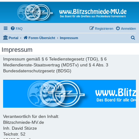
FAQ
Registrieren
Anmelden
S
Portal
Foren-Übersicht
Impressum
u
Impressum
c
Impressum gemäß § 6 Teledienstegesetz (TDG), § 6
h
Mediendienste-Staatsvertrag (MDSTv) und § 4 Abs. 3
e
Bundesdatenschutzgesetz (BDSG)
Verantwortlich für den Inhalt:
Blitzschmiede-MV.de
Inh. David Stürze
Teichstr. 52