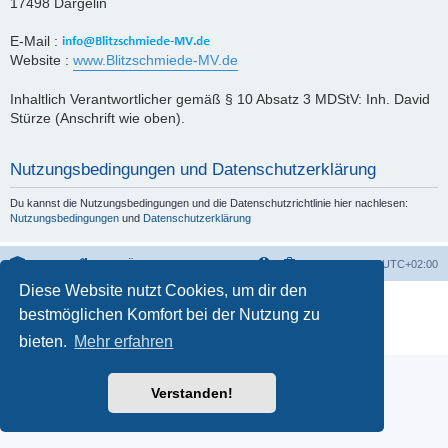
17498 Dargelin
E-Mail :
Website :
www.Blitzschmiede-MV.de
Inhaltlich Verantwortlicher gemäß § 10 Absatz 3 MDStV: Inh. David
Stürze (Anschrift wie oben).
Nutzungsbedingungen und Datenschutzerklärung
Du kannst die Nutzungsbedingungen und die Datenschutzrichtlinie hier nachlesen:
Nutzungsbedingungen
und
Datenschutzerklärung
Portal
Foren-Übersicht
Alle Zeiten sind
UTC+02:00
Diese Website nutzt Cookies, um dir den
Powered by
phpBB
® Forum Software © phpBB Limited
bestmöglichen Komfort bei der Nutzung zu
Deutsche Übersetzung durch
phpBB.de
Datenschutz
|
Nutzungsbedingungen
bieten.
Mehr erfahren
Verstanden!